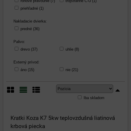
rohové pravoúhle (7)
trojstranné C-U (1)
priehľadné (1)
Nakladacie dvierka:
predné (36)
Palivo:
drevo (37)
uhlie (8)
Externý prívod:
áno (15)
nie (21)
Iba skladom
Mriežka
Zoznam
Tabuľka
Kratki Koza K7 5kw teplovzdušná liatinová
krbová piecka