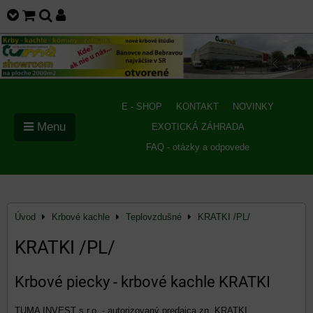
E - SHOP
KONTAKT
NOVINKY
Menu
EXOTICKÁ ZÁHRADA
FAQ - otázky a odpovede
Úvod
Krbové kachle
Teplovzdušné
KRATKI /PL/
KRATKI /PL/
Krbové piecky - krbové kachle KRATKI
TUMA INVEST s.r.o. - autorizovaný predajca zn. KRATKI.