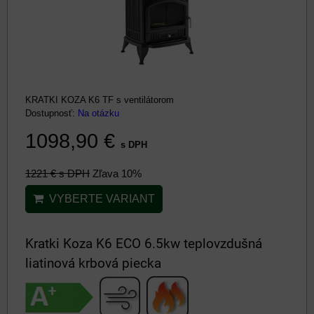
KRATKI KOZA K6 TF s ventilátorom
Dostupnosť:
Na otázku
1098,90 €
s DPH
1221 €
s DPH
Zľava 10%
VYBERTE VARIANT
Kratki Koza K6 ECO 6.5kw teplovzdušná
liatinová krbová piecka