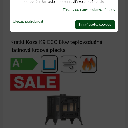
1314,90 €
podrobné informácie alebo upraviť svoje preferencie.
s DPH
Zásady ochrany osobných údajov
1461 €
s DPH
Zľava 10%
Ukázať podrobnosti
VYBERTE VARIANT
Prijať všetky cookies
Kratki Koza K9 ECO 8kw teplovzdušná
liatinová krbová piecka