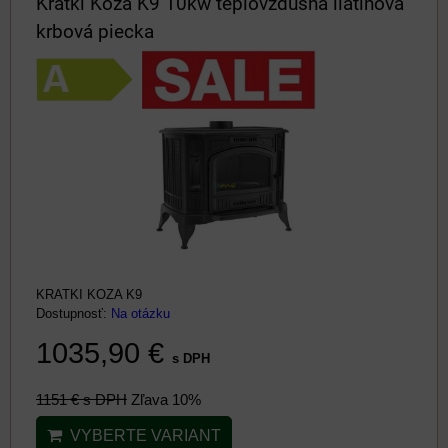
Kratki Koza K9 10kw teplovzdušná liatinová
krbová piecka
KRATKI KOZA K9
Dostupnosť:
Na otázku
1035,90 €
s DPH
1151 €
s DPH
Zľava 10%
VYBERTE VARIANT