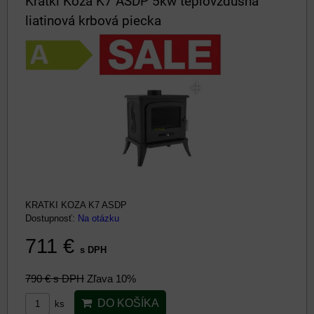
Kratki Koza K7 ASDP 5kw teplovzdušná
liatinová krbová piecka
KRATKI KOZA K7 ASDP
Dostupnosť:
Na otázku
711 €
s DPH
790 €
s DPH
Zľava 10%
DO KOŠÍKA
ks