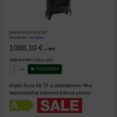
KRATKI KOZA K8 ASDP
Dostupnosť:
Na otázku
1088,10 €
s DPH
1209 €
s DPH
Zľava 10%
DO KOŠÍKA
ks
Kratki Koza K8 TF s ventilátorom 9kw
teplovzdušná liatinová krbová piecka