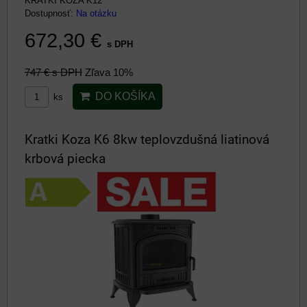
KRATKI KOZA K12
Dostupnosť:
Na otázku
672,30 €
s DPH
747 €
s DPH
Zľava 10%
DO KOŠÍKA
ks
Kratki Koza K6 8kw teplovzdušná liatinová
krbová piecka