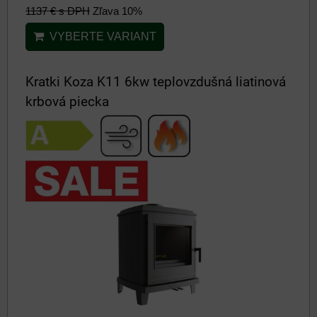
1137 €
s DPH
Zľava 10%
VYBERTE VARIANT
Kratki Koza K11 6kw teplovzdušná liatinová
krbová piecka