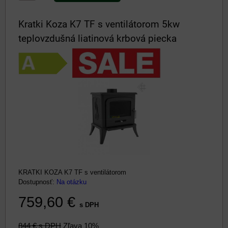
Kratki Koza K7 TF s ventilátorom 5kw
teplovzdušná liatinová krbová piecka
KRATKI KOZA K7 TF s ventilátorom
Dostupnosť:
Na otázku
759,60 €
s DPH
844 €
s DPH
Zľava 10%