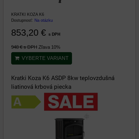
KRATKI KOZA K6
Dostupnosť:
Na otázku
853,20 €
s DPH
948 €
s DPH
Zľava 10%
VYBERTE VARIANT
Kratki Koza K6 ASDP 8kw teplovzdušná
liatinová krbová piecka