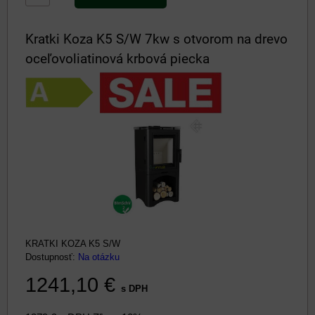
Kratki Koza K5 S/W 7kw s otvorom na drevo
oceľovoliatinová krbová piecka
KRATKI KOZA K5 S/W
Dostupnosť:
Na otázku
1241,10 €
s DPH