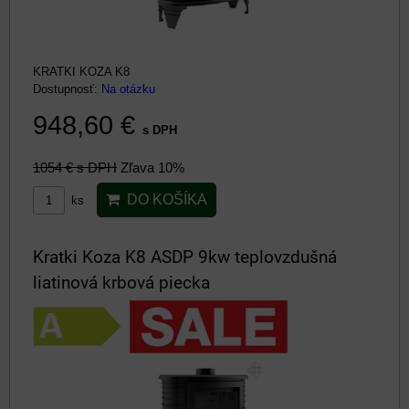
KRATKI KOZA K8
Dostupnosť:
Na otázku
948,60 €
s DPH
1054 €
s DPH
Zľava 10%
DO KOŠÍKA
ks
Kratki Koza K8 ASDP 9kw teplovzdušná
liatinová krbová piecka