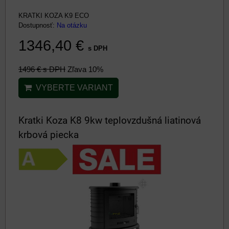
KRATKI KOZA K9 ECO
Dostupnosť:
Na otázku
1346,40 €
s DPH
1496 €
s DPH
Zľava 10%
VYBERTE VARIANT
Kratki Koza K8 9kw teplovzdušná liatinová
krbová piecka