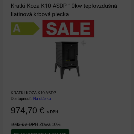
Kratki Koza K10 ASDP 10kw teplovzdušná
liatinová krbová piecka
KRATKI KOZA K10 ASDP
Dostupnosť:
Na otázku
974,70 €
s DPH
1083 €
s DPH
Zľava 10%