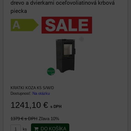
drevo a dvierkami oceľovoliatinová krbová
piecka
KRATKI KOZA K5 S/W/D
Dostupnosť:
Na otázku
1241,10 €
s DPH
1379 €
s DPH
Zľava 10%
DO KOŠÍKA
ks