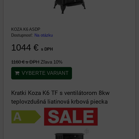
KOZA K6 ASDP
Dostupnosť:
Na otázku
1044 €
s DPH
1160 €
s DPH
Zľava 10%
VYBERTE VARIANT
Kratki Koza K6 TF s ventilátorom 8kw
teplovzdušná liatinová krbová piecka