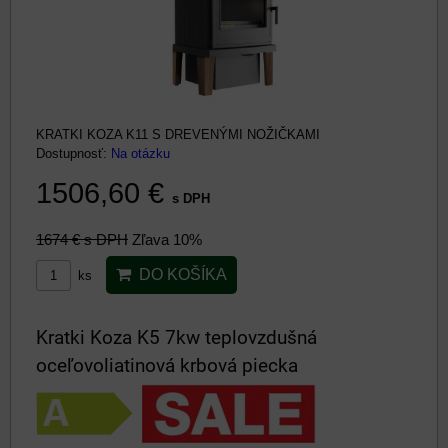
KRATKI KOZA K11 S DREVENÝMI NOŽIČKAMI
Dostupnosť:
Na otázku
1506,60 €
s DPH
1674 €
s DPH
Zľava 10%
DO KOŠÍKA
ks
Kratki Koza K5 7kw teplovzdušná
oceľovoliatinová krbová piecka