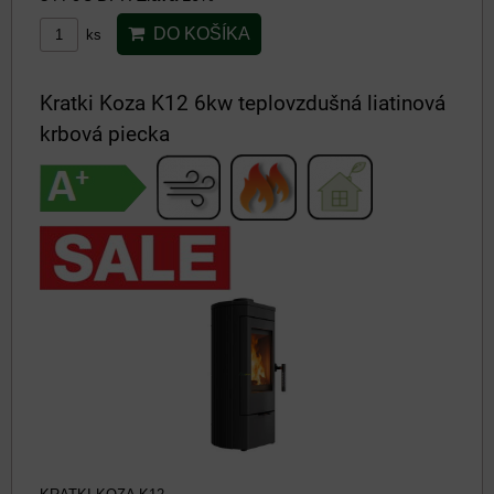
DO KOŠÍKA
ks
Kratki Koza K12 6kw teplovzdušná liatinová
krbová piecka