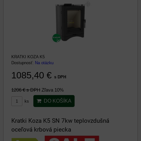
KRATKI KOZA K5
Dostupnosť:
Na otázku
1085,40 €
s DPH
1206 €
s DPH
Zľava 10%
DO KOŠÍKA
ks
Kratki Koza K5 SN 7kw teplovzdušná
oceľová krbová piecka