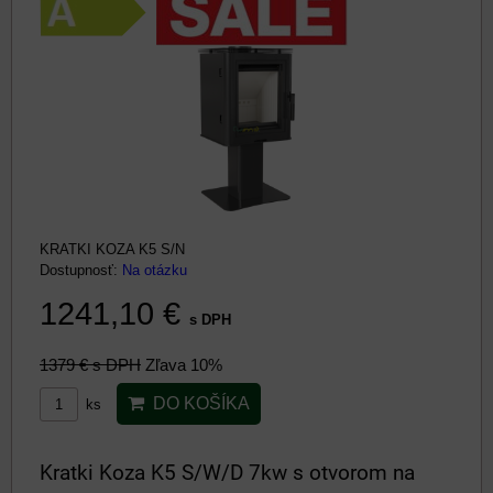
KRATKI KOZA K5 S/N
Dostupnosť:
Na otázku
1241,10 €
s DPH
1379 €
s DPH
Zľava 10%
DO KOŠÍKA
ks
Kratki Koza K5 S/W/D 7kw s otvorom na