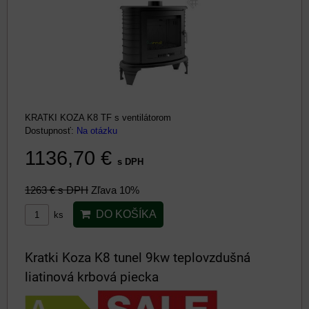
KRATKI KOZA K8 TF s ventilátorom
Dostupnosť:
Na otázku
1136,70 €
s DPH
1263 €
s DPH
Zľava 10%
DO KOŠÍKA
ks
Kratki Koza K8 tunel 9kw teplovzdušná
liatinová krbová piecka