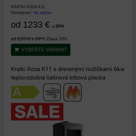
KRATKI KOZA K11
Dostupnosť:
Na otázku
od 1233 €
s DPH
od 1370 €
s DPH
Zľava 10%
VYBERTE VARIANT
Kratki Koza K11 s drevenými nožičkami 6kw
teplovzdušná liatinová krbová piecka