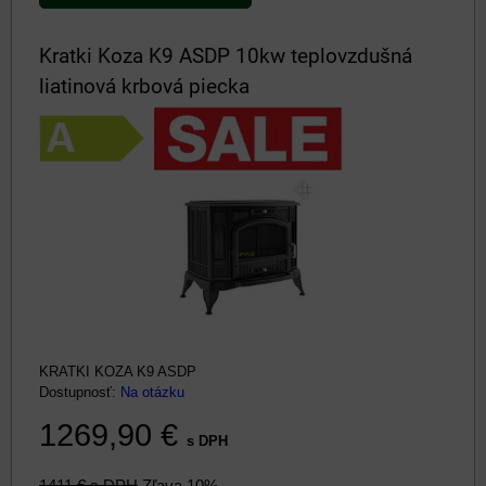
Kratki Koza K9 ASDP 10kw teplovzdušná
liatinová krbová piecka
KRATKI KOZA K9 ASDP
Dostupnosť:
Na otázku
1269,90 €
s DPH
1411 €
s DPH
Zľava 10%