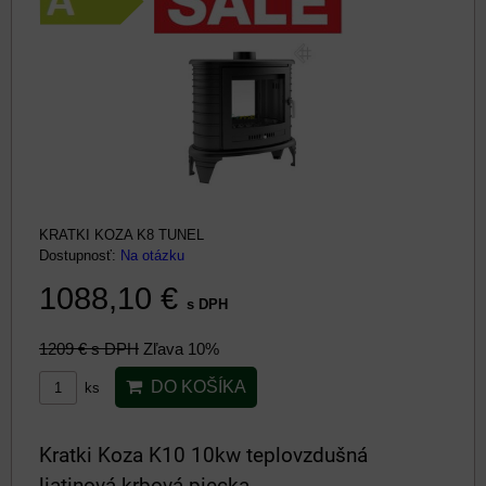
KRATKI KOZA K8 TUNEL
Dostupnosť:
Na otázku
1088,10 €
s DPH
1209 €
s DPH
Zľava 10%
DO KOŠÍKA
ks
Kratki Koza K10 10kw teplovzdušná
liatinová krbová piecka