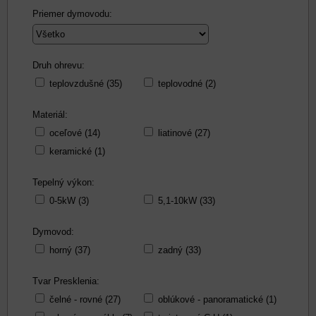
Priemer dymovodu:
Druh ohrevu:
teplovzdušné (35)
teplovodné (2)
Materiál:
oceľové (14)
liatinové (27)
keramické (1)
Tepelný výkon:
0-5kW (3)
5,1-10kW (33)
Dymovod:
horný (37)
zadný (33)
Tvar Presklenia:
čelné - rovné (27)
oblúkové - panoramatické (1)