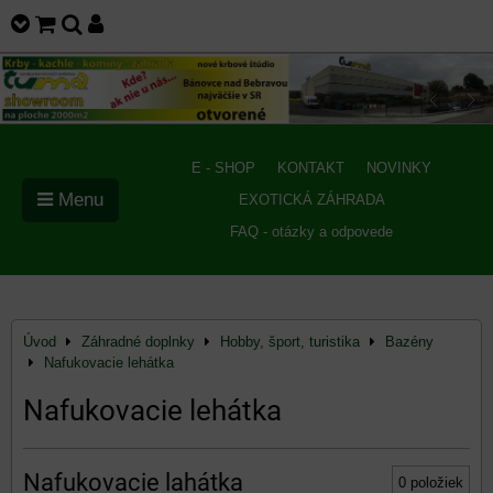
E - SHOP
KONTAKT
NOVINKY
Menu
EXOTICKÁ ZÁHRADA
FAQ - otázky a odpovede
Úvod
Záhradné doplnky
Hobby, šport, turistika
Bazény
Nafukovacie lehátka
Nafukovacie lehátka
Nafukovacie lahátka
0
položiek