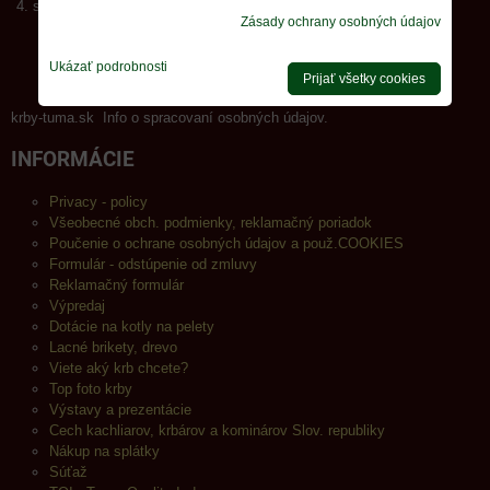
sklad :
Brno
+420 739 033 548
Zásady ochrany osobných údajov
viac info
Ukázať podrobnosti
Prijať všetky cookies
krby-tuma.sk Info o spracovaní osobných údajov.
INFORMÁCIE
Privacy - policy
Všeobecné obch. podmienky, reklamačný poriadok
Poučenie o ochrane osobných údajov a použ.COOKIES
Formulár - odstúpenie od zmluvy
Reklamačný formulár
Výpredaj
Dotácie na kotly na pelety
Lacné brikety, drevo
Viete aký krb chcete?
Top foto krby
Výstavy a prezentácie
Cech kachliarov, krbárov a kominárov Slov. republiky
Nákup na splátky
Súťaž