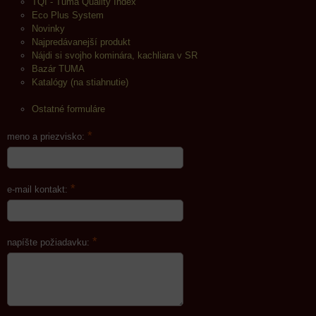
TQI - Tuma Quality Index
Eco Plus System
Novinky
Najpredávanejší produkt
Nájdi si svojho kominára, kachliara v SR
Bazár TUMA
Katalógy (na stiahnutie)
Ostatné formuláre
*
meno a priezvisko:
*
e-mail kontakt:
*
napíšte požiadavku: