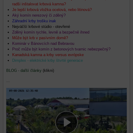
radši inštalovat krbová kamna?
Je lepší krbová vložka ocelová, nebo litinová?
Aký komín nerezový či zděný?
Záhradní krby trošku inak
Nejväčší krbové stúdio - otevřené
Zděný komín rychle, levně a bezpečně ihne
d
Může být krb v pasívním domě?
Kominár v Bánovcích nad Bebravou
Proč může být komín z betonových tvarnic nebezpečný?
Kanadská kamna a krby versus evrópske
Dimplex - elektrické krby štvrté generace
BLOG - daľší články
(klikni)
...