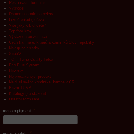
Reklamační formulář
Výprodej
Dotace na kotle na pelety
Levné brikety, dřevo
Víte jaký krb chcete?
Top foto krby
Výstavy a prezentace
Cech kamnářů, krbařů a kominíků Slov. republiky
Nákup na splátky
Soutěž
TQI - Tuma Quality Index
Eco Plus System
Novinky
Nejprodávanější produkt
Najdi si svého kominíka, kamna v ČR
Bazar TUMA
Katalogy (ke stažení)
Ostatní formuláře
*
meno a přijmení:
*
e-mail kontakt: