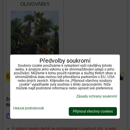
OLIVOVNÍKY
Předvolby soukromí
Soubory cookie používáme k vylepšení vaší návštěvy tohoto
webu, k analýze jeho výkonu a ke shromažďování údajů o jeho
používání. Můžeme k tomu použít nástroje a služby třetích stran a
shromážděná data mohou být přenášena partnerům v EU, USA
nebo jiných zemích. Kliknutím na „Přijmout všechny soubory
cookie“ vyjadřujete svůj souhlas s tímto zpracováním. Níže
můžete najít podrobné informace nebo upravit své preference.
.
Zásady ochrany soukromí
Živé video
"
Live kamera
"
panorama
- exotická zahrada TUMA
Bánovce nad Bebravou, Slovensko
:
Ukázat podrobnosti
Přijmout všechny cookies
ČLÁNKY
V našem novém domě se rozhodujeme či postavit krb, a nebo