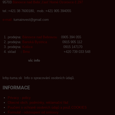
95703
Bánovce nad Bebr.,časť Horné Ozorovce č.297
tel.:+421 38 7600180, mob.:+421 905 394055
e-mail:
tumainvest@gmail.com
prodejna:
Bánovce nad Bebravou
0905 394 055
prodejna:
Banská Bystrica
0915 905 112
prodejna:
Košice
0915 147170
sklad :
Brno
+420 739 033 548
víc info
krby-tuma.sk Info o spracování osobních údajů.
INFORMACE
Privacy - policy
Obecné obch. podmínky, reklamační řád
Poučení o ochraně osobních údajů a použ.COOKIES
Formulář - odstoupení od smlouvy