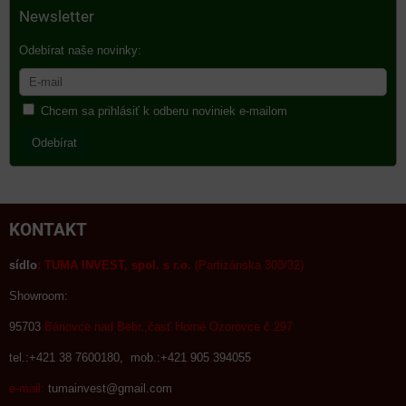
Newsletter
Odebírat naše novinky:
Chcem sa prihlásiť k odberu noviniek e-mailom
Odebírat
KONTAKT
sídlo
:
TUMA INVEST, spol. s r.o.
(Partizánska 300/32)
Showroom:
95703
Bánovce nad Bebr.,časť Horné Ozorovce č.297
tel.:+421 38 7600180, mob.:+421 905 394055
e-mail:
tumainvest@gmail.com