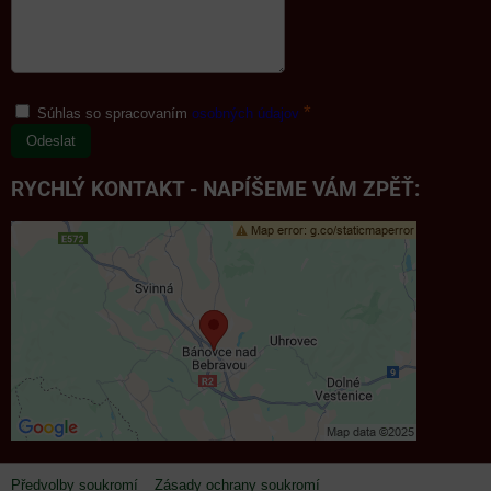
*
Súhlas so spracovaním
osobných údajov
Odeslat
RYCHLÝ KONTAKT - NAPÍŠEME VÁM ZPĚŤ:
Předvolby soukromí
Zásady ochrany soukromí