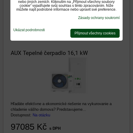
nebo jiných zemích. Kliknutím na „Přijmout všechny soubory
chladenie vášho domova? Predstavujeme...
cookie“ vyjadřujete svůj souhlas s tímto zpracováním. Níže
můžete najít podrobné informace nebo upravit své preference.
Dostupnost:
Na otázku
Zásady ochrany soukromí
95596 Kč
s DPH
Ukázat podrobnosti
Přijmout všechny cookies
DO KOŠÍKU
ks
AUX Tepelné čerpadlo 16,1 kW
Hľadáte efektívne a ekonomické riešenie na vykurovanie a
chladenie vášho domova? Predstavujeme...
Dostupnost:
Na otázku
97085 Kč
s DPH