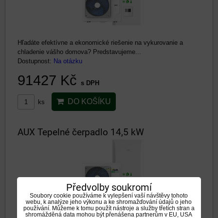
Hľadáte efektívne a ekonomické riešenie na vykurovanie a
chladenie vášho domova? Predstavujeme...
Dostupnost:
Na otázku
91427 Kč
s DPH
DO KOŠÍKU
ks
AUX Tepelné čerpadlo 14,5 kW
Předvolby soukromí
Soubory cookie používáme k vylepšení vaší návštěvy tohoto
webu, k analýze jeho výkonu a ke shromažďování údajů o jeho
používání. Můžeme k tomu použít nástroje a služby třetích stran a
shromážděná data mohou být přenášena partnerům v EU, USA
Hľadáte efektívne a ekonomické riešenie na vykurovanie a