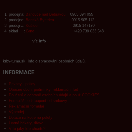
prodejna:
Bánovce nad Bebravou
0905 394 055
prodejna:
Banská Bystrica
0915 905 112
prodejna:
Košice
0915 147170
sklad :
Brno
+420 739 033 548
víc info
krby-tuma.sk Info o spracování osobních údajů.
INFORMACE
Privacy - policy
Obecné obch. podmínky, reklamační řád
Poučení o ochraně osobních údajů a použ.COOKIES
Formulář - odstoupení od smlouvy
Reklamační formulář
Výprodej
Dotace na kotle na pelety
Levné brikety, dřevo
Víte jaký krb chcete?