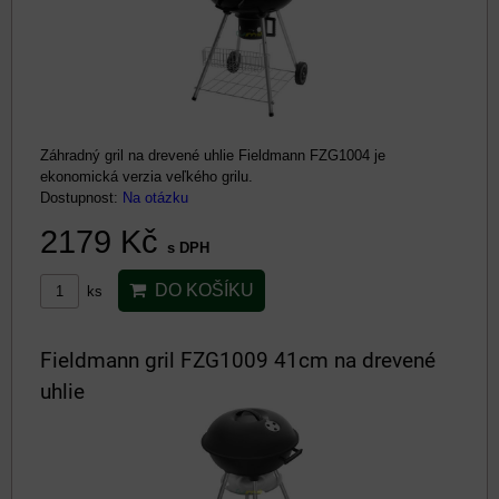
Záhradný gril na drevené uhlie Fieldmann FZG1004 je
ekonomická verzia veľkého grilu.
Dostupnost:
Na otázku
2179 Kč
s DPH
DO KOŠÍKU
ks
Fieldmann gril FZG1009 41cm na drevené
uhlie