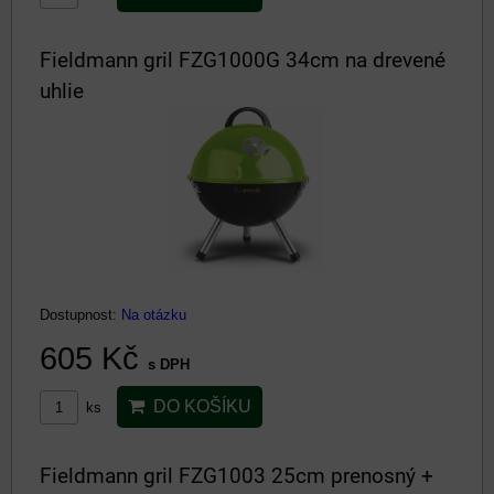
Fieldmann gril FZG1000G 34cm na drevené
uhlie
Dostupnost:
Na otázku
605 Kč
s DPH
DO KOŠÍKU
ks
Fieldmann gril FZG1003 25cm prenosný +