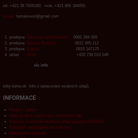
tel.:+421 38 7600180, mob.:+421 905 394055
e-mail:
tumainvest@gmail.com
prodejna:
Bánovce nad Bebravou
0905 394 055
prodejna:
Banská Bystrica
0915 905 112
prodejna:
Košice
0915 147170
sklad :
Brno
+420 739 033 548
víc info
krby-tuma.sk Info o spracování osobních údajů.
INFORMACE
Privacy - policy
Obecné obch. podmínky, reklamační řád
Poučení o ochraně osobních údajů a použ.COOKIES
Formulář - odstoupení od smlouvy
Reklamační formulář