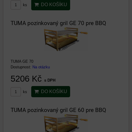
DO KOŠÍKU
ks
TUMA pozinkovaný gril GE 70 pre BBQ
TUMA GE 70
Dostupnost:
Na otázku
5206 Kč
s DPH
DO KOŠÍKU
ks
TUMA pozinkovaný gril GE 60 pre BBQ