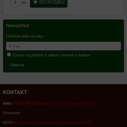
DO KOŠÍKU
ks
Newsletter
Odebírat naše novinky:
Chcem sa prihlásiť k odberu noviniek e-mailom
Odebírat
KONTAKT
sídlo
:
TUMA INVEST, spol. s r.o.
(Partizánska 300/32)
Showroom:
95703
Bánovce nad Bebr.,časť Horné Ozorovce č.297