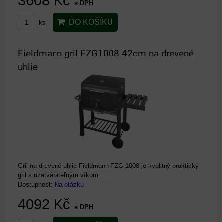
3608 Kč
s DPH
DO KOŠÍKU
ks
Fieldmann gril FZG1008 42cm na drevené
uhlie
Gril na drevené uhlie Fieldmann FZG 1008 je kvalitný praktický
gril s uzatvárateľným víkom,...
Dostupnost:
Na otázku
4092 Kč
s DPH