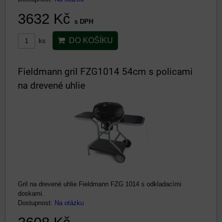
3632 Kč
s DPH
DO KOŠÍKU
ks
Fieldmann gril FZG1014 54cm s policami
na drevené uhlie
Gril na drevené uhlie Fieldmann FZG 1014 s odkladacími
doskami.
Dostupnost:
Na otázku