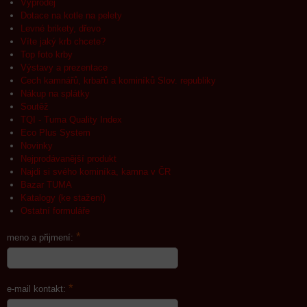
Výprodej
Dotace na kotle na pelety
Levné brikety, dřevo
Víte jaký krb chcete?
Top foto krby
Výstavy a prezentace
Cech kamnářů, krbařů a kominíků Slov. republiky
Nákup na splátky
Soutěž
TQI - Tuma Quality Index
Eco Plus System
Novinky
Nejprodávanější produkt
Najdi si svého kominíka, kamna v ČR
Bazar TUMA
Katalogy (ke stažení)
Ostatní formuláře
*
meno a přijmení:
*
e-mail kontakt: