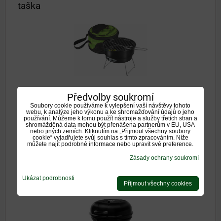
taška
Předvolby soukromí
Dostupnost:
Na otázku
Soubory cookie používáme k vylepšení vaší návštěvy tohoto
webu, k analýze jeho výkonu a ke shromažďování údajů o jeho
používání. Můžeme k tomu použít nástroje a služby třetích stran a
533 Kč
shromážděná data mohou být přenášena partnerům v EU, USA
s DPH
nebo jiných zemích. Kliknutím na „Přijmout všechny soubory
cookie“ vyjadřujete svůj souhlas s tímto zpracováním. Níže
můžete najít podrobné informace nebo upravit své preference.
DO KOŠÍKU
ks
Zásady ochrany soukromí
Fieldmann gril FZG1004 54cm na drevené
Ukázat podrobnosti
Přijmout všechny cookies
uhlie