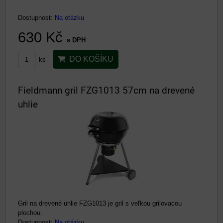
Dostupnost:
Na otázku
630 Kč
s DPH
DO KOŠÍKU
ks
Fieldmann gril FZG1013 57cm na drevené
uhlie
Gril na drevené uhlie FZG1013 je gril s veľkou grilovacou
plochou.
Dostupnost:
Na otázku