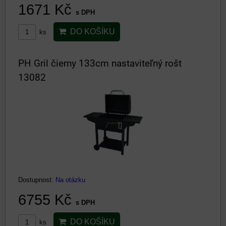
1671 Kč
s DPH
DO KOŠÍKU
ks
PH Gril čierny 133cm nastaviteľný rošt
13082
Dostupnost:
Na otázku
6755 Kč
s DPH
DO KOŠÍKU
ks