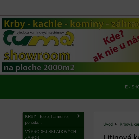
E - SH
KRBY - teplo, harmonie,
pohoda...
Úvod
Krbová k
VÝPRODEJ SKLADOVÝCH
Litinová 
ZÁSOB