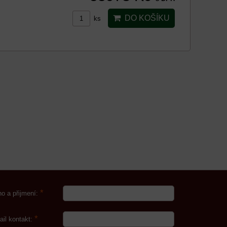
DO KOŠÍKU
ks
*
o a přijmení:
*
ail kontakt: