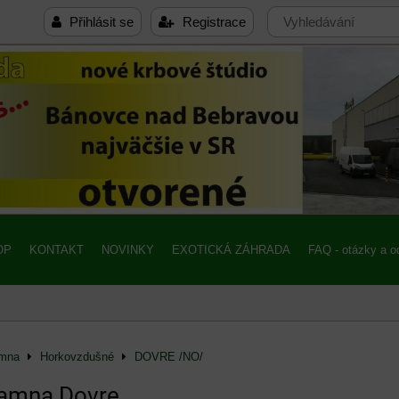
Přihlásit se
Registrace
OP
KONTAKT
NOVINKY
EXOTICKÁ ZÁHRADA
FAQ - otázky a 
amna
Horkovzdušné
DOVRE /NO/
kamna Dovre.