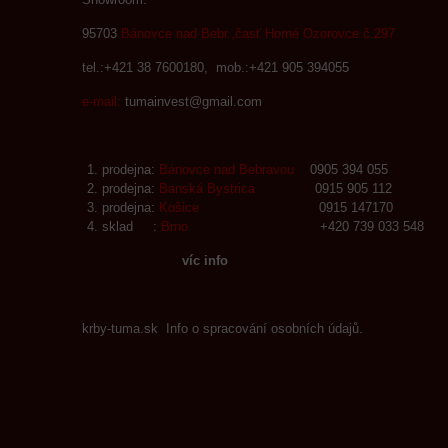
95703
Bánovce nad Bebr.,časť Horné Ozorovce č.297
tel.:+421 38 7600180, mob.:+421 905 394055
e-mail:
tumainvest@gmail.com
prodejna:
Bánovce nad Bebravou
0905 394 055
prodejna:
Banská Bystrica
0915 905 112
prodejna:
Košice
0915 147170
sklad :
Brno
+420 739 033 548
víc info
krby-tuma.sk Info o spracování osobních údajů.