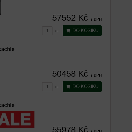
57552 Kč
s DPH
DO KOŠÍKU
ks
kachle
50458 Kč
s DPH
DO KOŠÍKU
ks
kachle
55978 Kč
s DPH