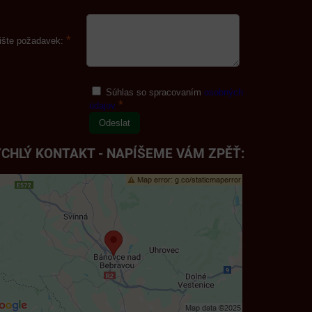
*
ište požadavek:
Súhlas so spracovaním
osobných
*
údajov
Odeslat
CHLÝ KONTAKT - NAPÍŠEME VÁM ZPĚŤ: