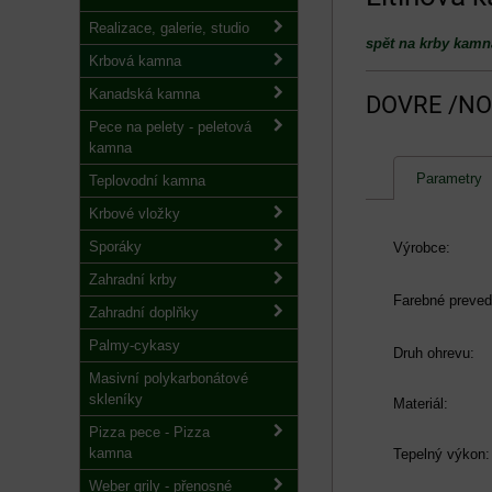
Realizace, galerie, studio
spět na krby kamn
Krbová kamna
Kanadská kamna
DOVRE /NO
Pece na pelety - peletová
kamna
Parametry
Teplovodní kamna
Krbové vložky
Sporáky
Výrobce:
Zahradní krby
Farebné preved
Zahradní doplňky
Palmy-cykasy
Druh ohrevu:
Masivní polykarbonátové
skleníky
Materiál:
Pizza pece - Pizza
kamna
Tepelný výkon:
Weber grily - přenosné