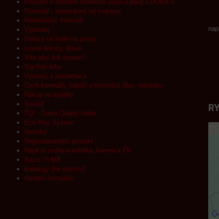
Poučení o ochraně osobních údajů a použ.COOKIES
Formulář - odstoupení od smlouvy
Reklamační formulář
nap
Výprodej
Dotace na kotle na pelety
Levné brikety, dřevo
Víte jaký krb chcete?
Top foto krby
Výstavy a prezentace
Cech kamnářů, krbařů a kominíků Slov. republiky
Nákup na splátky
Soutěž
RY
TQI - Tuma Quality Index
Eco Plus System
Novinky
Nejprodávanější produkt
Najdi si svého kominíka, kamna v ČR
Bazar TUMA
Katalogy (ke stažení)
Ostatní formuláře