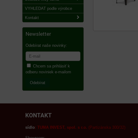
VYHLEDAT podle výrobce
Kontakt
Newsletter
Odebírat naše novinky:
Chcem sa prihlásiť k
odberu noviniek e-mailom
Odebírat
KONTAKT
sídlo
:
TUMA INVEST, spol. s r.o.
(Partizánska 300/32)
Showroom: