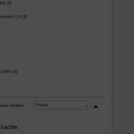
dný (3)
jstranné C-U (2)
,1-90% (2)
Pozice
ouze skladem
 kachle