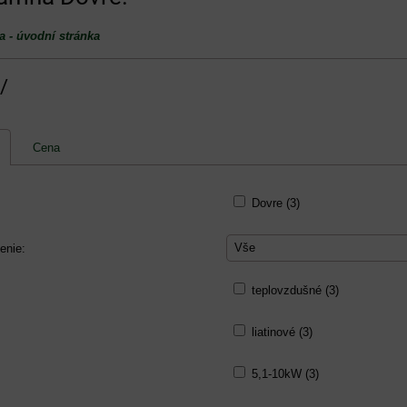
a - úvodní stránka
/
Cena
Dovre (3)
Vše
enie:
teplovzdušné (3)
liatinové (3)
5,1-10kW (3)