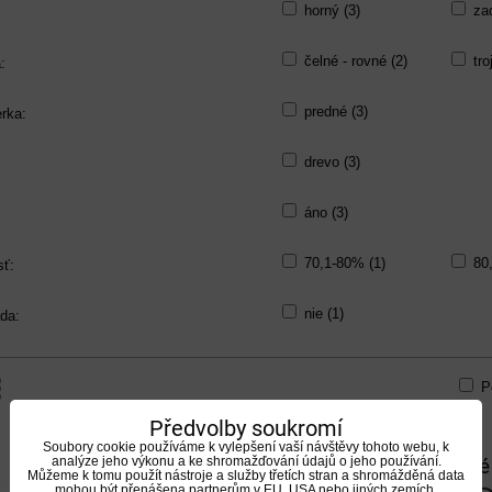
horný (3)
za
čelné - rovné (2)
tro
:
predné (3)
rka:
drevo (3)
áno (3)
70,1-80% (1)
80
sť:
nie (1)
da:
P
Předvolby soukromí
am
bulka
Soubory cookie používáme k vylepšení vaší návštěvy tohoto webu, k
analýze jeho výkonu a ke shromažďování údajů o jeho používání.
Dovre Sense 103 7KW teplovzdušné krbové
Můžeme k tomu použít nástroje a služby třetích stran a shromážděná data
mohou být přenášena partnerům v EU, USA nebo jiných zemích.