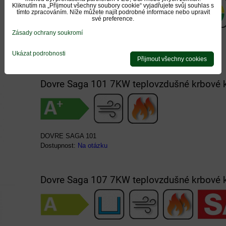
Kliknutím na „Přijmout všechny soubory cookie“ vyjadřujete svůj souhlas s
tímto zpracováním. Níže můžete najít podrobné informace nebo upravit
své preference.
Zásady ochrany soukromí
DOVRE SENSE 103
Dostupnost:
Na otázku
Ukázat podrobnosti
Přijmout všechny cookies
Dovre Saga 101 7KW teplovzdušné krbové 
DOVRE SAGA 101
Dostupnost:
Na otázku
Dovre Saga 107 7KW teplovzdušné krbové 