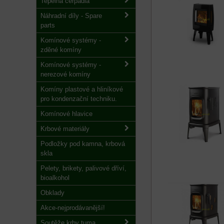
Tepelná čerpadla
Náhradní díly - Spare
parts
Komínové systémy -
zděné komíny
Komínové systémy -
nerezové komíny
Komíny plastové a hliníkové
pro kondenzační techniku.
Komínové hlavice
Krbové materiály
Podložky pod kamna, krbová
skla
Pelety, brikety, palivové dříví,
bioalkohol
Obklady
Akce-nejprodávanější!
Soutěže krby tuma