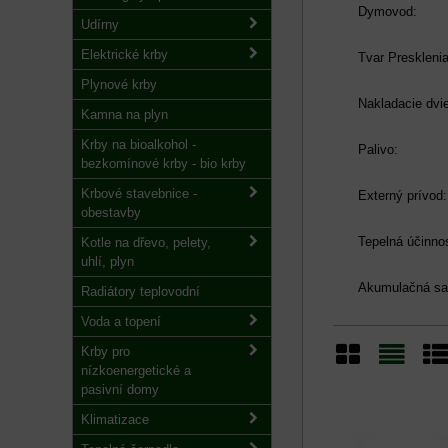
Dymovod:
Udírny
Elektrické krby
Tvar Presklenia
Plynové krby
Nakladacie dvie
Kamna na plyn
Krby na bioalkohol -
Palivo:
bezkomínové krby - bio krby
Krbové stavebnice -
Externý prívod:
obestavby
Tepelná účinno
Kotle na dřevo, pelety,
uhlí, plyn
Akumulačná sa
Radiátory teplovodní
Voda a topení
Krby pro
nízkoenergetické a
Mřížka
Sezn
Ta
pasivní domy
Klimatizace