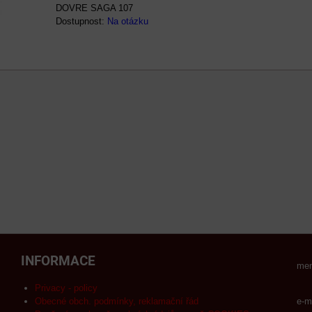
DOVRE SAGA 107
Dostupnost:
Na otázku
INFORMACE
men
Privacy - policy
Obecné obch. podmínky, reklamační řád
e-m