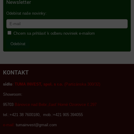
Newsletter
Odebírat naše novinky:
Chcem sa prihlásiť k odberu noviniek e-mailom
Odebírat
KONTAKT
sídlo
:
TUMA INVEST, spol. s r.o.
(Partizánska 300/32)
Showroom:
95703
Bánovce nad Bebr.,časť Horné Ozorovce č.297
tel.:+421 38 7600180, mob.:+421 905 394055
e-mail:
tumainvest@gmail.com