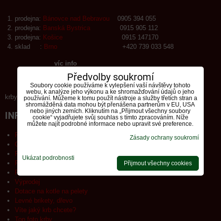
prodejna:
Bánovce nad Bebravou
0905 394 055
prodejna:
Banská Bystrica
0915 905 112
prodejna:
Košice
0915 147170
sklad :
Brno
+420 739 033 548
víc info
Předvolby soukromí
Soubory cookie používáme k vylepšení vaší návštěvy tohoto
webu, k analýze jeho výkonu a ke shromažďování údajů o jeho
krby-tuma.sk Info o spracování osobních údajů.
používání. Můžeme k tomu použít nástroje a služby třetích stran a
shromážděná data mohou být přenášena partnerům v EU, USA
nebo jiných zemích. Kliknutím na „Přijmout všechny soubory
INFORMACE
cookie“ vyjadřujete svůj souhlas s tímto zpracováním. Níže
můžete najít podrobné informace nebo upravit své preference.
Privacy - policy
Zásady ochrany soukromí
Obecné obch. podmínky, reklamační řád
Poučení o ochraně osobních údajů a použ.COOKIES
Ukázat podrobnosti
Formulář - odstoupení od smlouvy
Přijmout všechny cookies
Reklamační formulář
Výprodej
Dotace na kotle na pelety
Levné brikety, dřevo
Víte jaký krb chcete?
Top foto krby