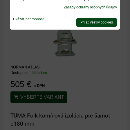
Zásady ochrany osobných údajov
Ukázať podrobnosti
Prijať všetky cookies
NORMAN ATLAS
Dostupnosť:
Skladom
505 €
s DPH
VYBERTE VARIANT
TUMA Folk komínová izolácia pre šamot
o180 mm