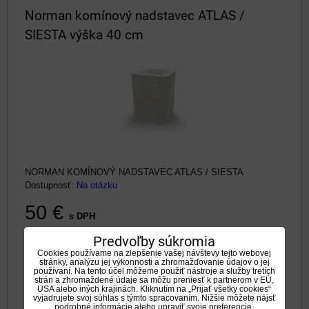
Norman komínový nadstavec ATLAS /
SIESTA výška 40 cm
NORMAN KOMÍNOVÝ NADSTAVEC ATLAS / SIESTA
Dostupnosť:
Na otázku
50 €
s DPH
Predvoľby súkromia
VYBERTE VARIANT
Cookies používame na zlepšenie vašej návštevy tejto webovej
stránky, analýzu jej výkonnosti a zhromažďovanie údajov o jej
používaní. Na tento účel môžeme použiť nástroje a služby tretích
strán a zhromaždené údaje sa môžu preniesť k partnerom v EÚ,
NORMAN Atlas hnedý záhradný krb
USA alebo iných krajinách. Kliknutím na „Prijať všetky cookies“
vyjadrujete svoj súhlas s týmto spracovaním. Nižšie môžete nájsť
podrobné informácie alebo upraviť svoje preferencie.