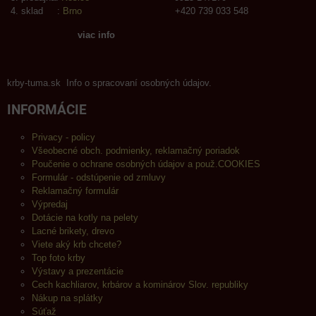
sklad :
Brno
+420 739 033 548
viac info
krby-tuma.sk Info o spracovaní osobných údajov.
INFORMÁCIE
Privacy - policy
Všeobecné obch. podmienky, reklamačný poriadok
Poučenie o ochrane osobných údajov a použ.COOKIES
Formulár - odstúpenie od zmluvy
Reklamačný formulár
Výpredaj
Dotácie na kotly na pelety
Lacné brikety, drevo
Viete aký krb chcete?
Top foto krby
Výstavy a prezentácie
Cech kachliarov, krbárov a kominárov Slov. republiky
Nákup na splátky
Súťaž