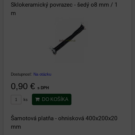
Sklokeramický povrazec - šedý o8 mm / 1
m
Dostupnosť:
Na otázku
0,90 €
s DPH
DO KOŠÍKA
ks
Šamotová platňa - ohnisková 400x200x20
mm