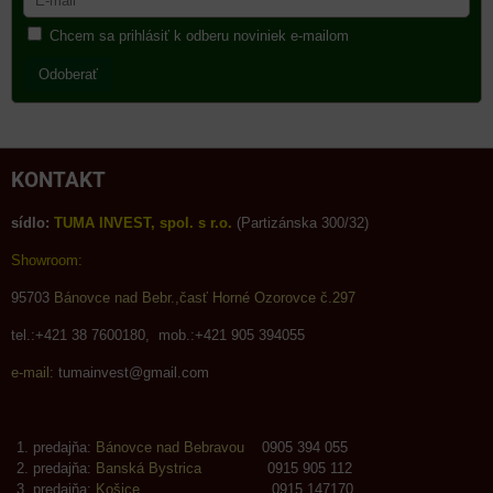
Chcem sa prihlásiť k odberu noviniek e-mailom
Odoberať
KONTAKT
sídlo:
TUMA INVEST, spol. s r.o.
(Partizánska 300/32)
Showroom:
95703
Bánovce nad Bebr.,časť Horné Ozorovce č.297
tel.:+421 38 7600180, mob.:+421 905 394055
e-mail:
tumainvest@gmail.com
predajňa:
Bánovce nad Bebravou
0905 394 055
predajňa:
Banská Bystrica
0915 905 112
predajňa:
Košice
0915 147170