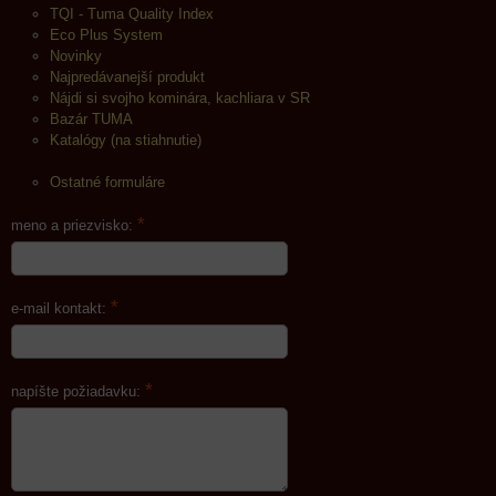
TQI - Tuma Quality Index
Eco Plus System
Novinky
Najpredávanejší produkt
Nájdi si svojho kominára, kachliara v SR
Bazár TUMA
Katalógy (na stiahnutie)
Ostatné formuláre
*
meno a priezvisko:
*
e-mail kontakt:
*
napíšte požiadavku: