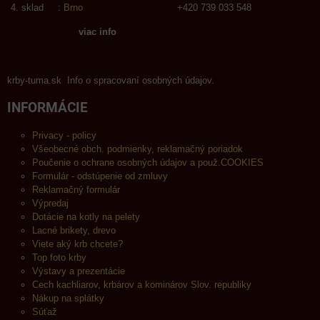
sklad :
Brno
+420 739 033 548
viac info
krby-tuma.sk Info o spracovaní osobných údajov.
INFORMÁCIE
Privacy - policy
Všeobecné obch. podmienky, reklamačný poriadok
Poučenie o ochrane osobných údajov a použ.COOKIES
Formulár - odstúpenie od zmluvy
Reklamačný formulár
Výpredaj
Dotácie na kotly na pelety
Lacné brikety, drevo
Viete aký krb chcete?
Top foto krby
Výstavy a prezentácie
Cech kachliarov, krbárov a kominárov Slov. republiky
Nákup na splátky
Súťaž