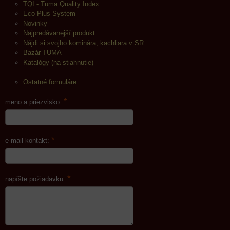
TQI - Tuma Quality Index
Eco Plus System
Novinky
Najpredávanejší produkt
Nájdi si svojho kominára, kachliara v SR
Bazár TUMA
Katalógy (na stiahnutie)
Ostatné formuláre
*
meno a priezvisko:
*
e-mail kontakt:
*
napíšte požiadavku: