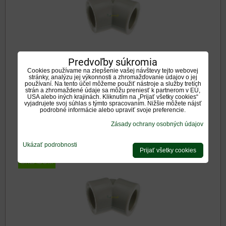
Predvoľby súkromia
Spojovacie tvarovky pre vykurovanie a vodu.
Dostupnosť:
Na otázku
Cookies používame na zlepšenie vašej návštevy tejto webovej
stránky, analýzu jej výkonnosti a zhromažďovanie údajov o jej
používaní. Na tento účel môžeme použiť nástroje a služby tretích
0,40 €
strán a zhromaždené údaje sa môžu preniesť k partnerom v EÚ,
s DPH
USA alebo iných krajinách. Kliknutím na „Prijať všetky cookies“
vyjadrujete svoj súhlas s týmto spracovaním. Nižšie môžete nájsť
podrobné informácie alebo upraviť svoje preferencie.
VYBERTE VARIANT
Zásady ochrany osobných údajov
Koleno plastové 45° 32x32
Ukázať podrobnosti
Prijať všetky cookies
SKLADOM