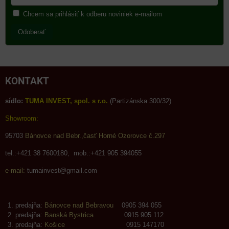
Chcem sa prihlásiť k odberu noviniek e-mailom
Odoberať
KONTAKT
sídlo:
TUMA INVEST, spol. s r.o.
(Partizánska 300/32)
Showroom:
95703
Bánovce nad Bebr.,časť Horné Ozorovce č.297
tel.:+421 38 7600180, mob.:+421 905 394055
e-mail:
tumainvest@gmail.com
predajňa:
Bánovce nad Bebravou
0905 394 055
predajňa:
Banská Bystrica
0915 905 112
predajňa:
Košice
0915 147170