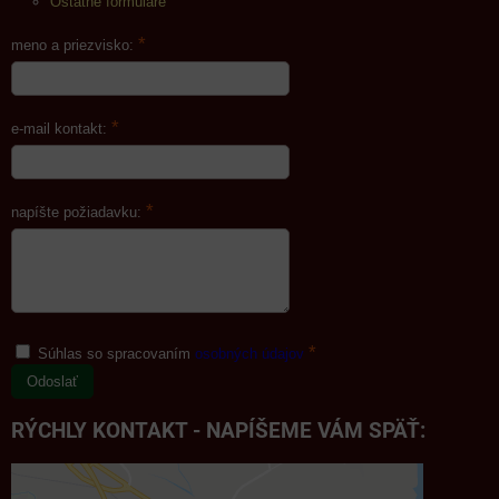
Ostatné formuláre
*
meno a priezvisko:
*
e-mail kontakt:
*
napíšte požiadavku:
*
Súhlas so spracovaním
osobných údajov
Odoslať
RÝCHLY KONTAKT - NAPÍŠEME VÁM SPÄŤ: