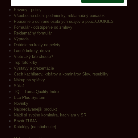
Privacy - policy
Všeobecné obch. podmienky, reklamačný poriadok
Poučenie o ochrane osobných údajov a použ.COOKIES
Formulár - odstúpenie od zmluvy
Reklamačný formulár
Výpredaj
Dotácie na kotly na pelety
Lacné brikety, drevo
Viete aký krb chcete?
Top foto krby
Výstavy a prezentácie
Cech kachliarov, krbárov a kominárov Slov. republiky
Nákup na splátky
Súťaž
TQI - Tuma Quality Index
Eco Plus System
Novinky
Najpredávanejší produkt
Nájdi si svojho kominára, kachliara v SR
Bazár TUMA
Katalógy (na stiahnutie)