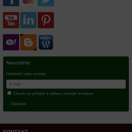
Newsletter
Odoberať naše novinky:
Chcem sa prihlásiť k odberu noviniek e-mailom
Odoberať