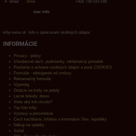
sklad :
Brno
+420 739 033 548
viac info
krby-tuma.sk Info o spracovaní osobných údajov.
INFORMÁCIE
Privacy - policy
Všeobecné obch. podmienky, reklamačný poriadok
Poučenie o ochrane osobných údajov a použ.COOKIES
Formulár - odstúpenie od zmluvy
Reklamačný formulár
Výpredaj
Dotácie na kotly na pelety
Lacné brikety, drevo
Viete aký krb chcete?
Top foto krby
Výstavy a prezentácie
Cech kachliarov, krbárov a kominárov Slov. republiky
Nákup na splátky
Súťaž