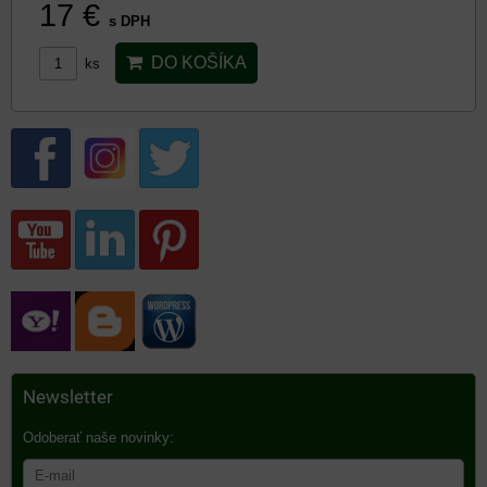
17 €
s DPH
DO KOŠÍKA
ks
Newsletter
Odoberať naše novinky: