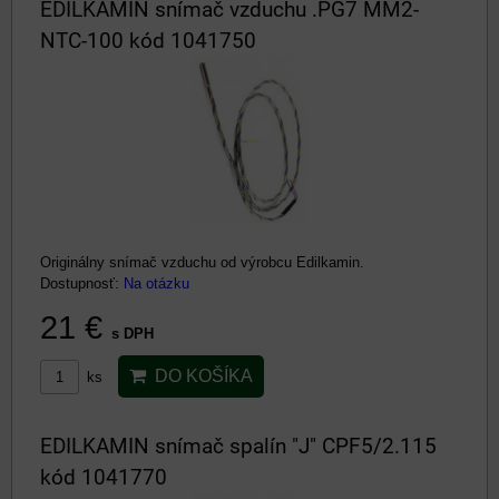
EDILKAMIN snímač vzduchu .PG7 MM2-
NTC-100 kód 1041750
Originálny snímač vzduchu od výrobcu Edilkamin.
Dostupnosť:
Na otázku
21 €
s DPH
DO KOŠÍKA
ks
EDILKAMIN snímač spalín "J" CPF5/2.115
kód 1041770