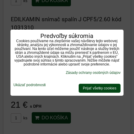
DO KOŠÍKA
ks
EDILKAMIN snímač spalín J CPF5/2.60 kód
1031310
Predvoľby súkromia
Cookies používame na zlepšenie vašej návštevy tejto webovej
stránky, analýzu jej výkonnosti a zhromažďovanie údajov o jej
používaní. Na tento účel môžeme použiť nástroje a služby tretích
strán a zhromaždené údaje sa môžu preniesť k partnerom v EÚ,
USA alebo iných krajinách. Kliknutím na „Prijať všetky cookies“
vyjadrujete svoj súhlas s týmto spracovaním. Nižšie môžete nájsť
podrobné informácie alebo upraviť svoje preferencie.
Zásady ochrany osobných údajov
Ukázať podrobnosti
Originálny snímač spalín od výrobcu Edilkamin.
Prijať všetky cookies
Dostupnosť:
Na otázku
21 €
s DPH
DO KOŠÍKA
ks