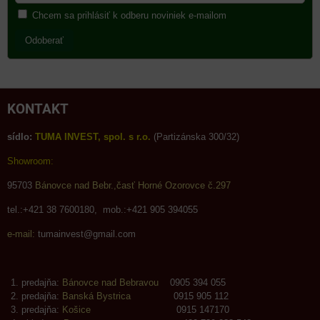
Chcem sa prihlásiť k odberu noviniek e-mailom
Odoberať
KONTAKT
sídlo:
TUMA INVEST, spol. s r.o.
(Partizánska 300/32)
Showroom:
95703
Bánovce nad Bebr.,časť Horné Ozorovce č.297
tel.:+421 38 7600180, mob.:+421 905 394055
e-mail:
tumainvest@gmail.com
predajňa:
Bánovce nad Bebravou
0905 394 055
predajňa:
Banská Bystrica
0915 905 112
predajňa:
Košice
0915 147170