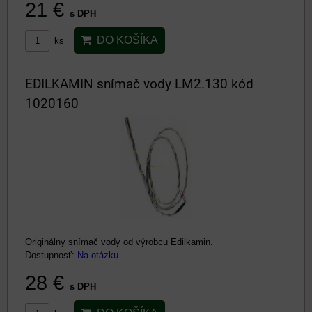
21 €
s DPH
DO KOŠÍKA
ks
EDILKAMIN snímač vody LM2.130 kód
1020160
Originálny snímač vody od výrobcu Edilkamin.
Dostupnosť:
Na otázku
28 €
s DPH