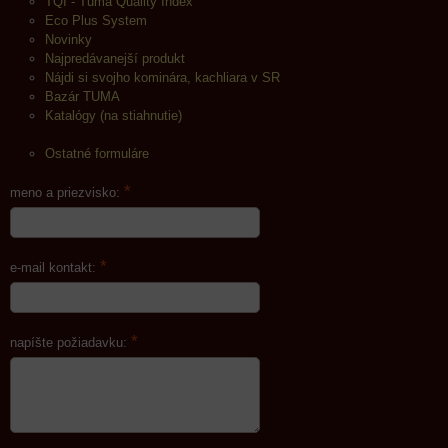
TQI - Tuma Quality Index
Eco Plus System
Novinky
Najpredávanejší produkt
Nájdi si svojho kominára, kachliara v SR
Bazár TUMA
Katalógy (na stiahnutie)
Ostatné formuláre
*
meno a priezvisko:
*
e-mail kontakt:
*
napíšte požiadavku: