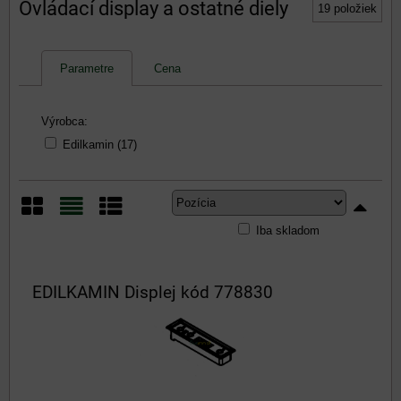
Ovládací display a ostatné diely
19
položiek
Parametre
Cena
Výrobca:
Edilkamin (17)
Iba skladom
Mriežka
Zoznam
Tabuľka
EDILKAMIN Displej kód 778830