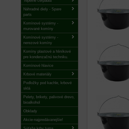
Tepelné čerpadlá
Náhradné diely - Spare
parts
Komínové systémy -
murované komíny
Komínové systémy -
nerezové komíny
Komíny plastové a hliníkové
pre kondenzačnú techniku.
Komínové hlavice
Krbové materiály
Podložky pod kachle, krbové
sklá
Pelety, brikety, palivové drevo,
bioalkohol
Obklady
Akcie-najpredávanejšie!
Súťaže krby tuma