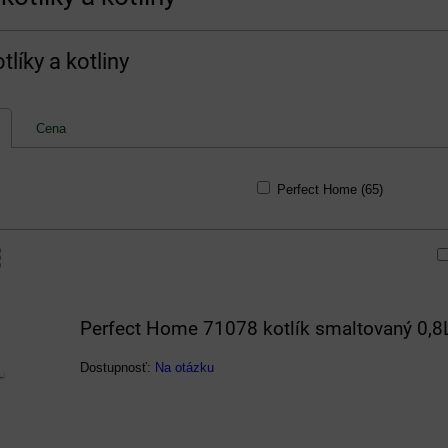
líky a kotliny
Cena
Perfect Home (65)
am
buľka
Perfect Home 71078 kotlík smaltovaný 0,8
Dostupnosť:
Na otázku