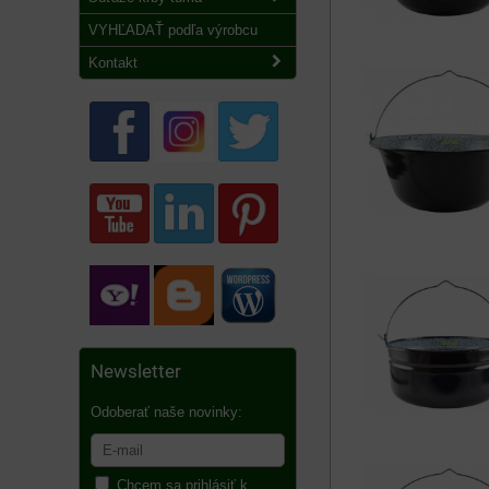
VYHĽADAŤ podľa výrobcu
Kontakt
Newsletter
Odoberať naše novinky:
Chcem sa prihlásiť k