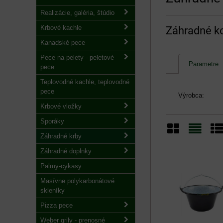
Realizácie, galéria, štúdio
Krbové kachle
Záhradné kot
Kanadské pece
Pece na pelety - peletové
Parametre
pece
Teplovodné kachle, teplovodné
pece
Výrobca:
Krbové vložky
Sporáky
Záhradné krby
Mriežka
Zozn
Ta
Záhradné doplnky
Palmy-cykasy
Masívne polykarbonátové
skleníky
Pizza pece
Weber grily - prenosné