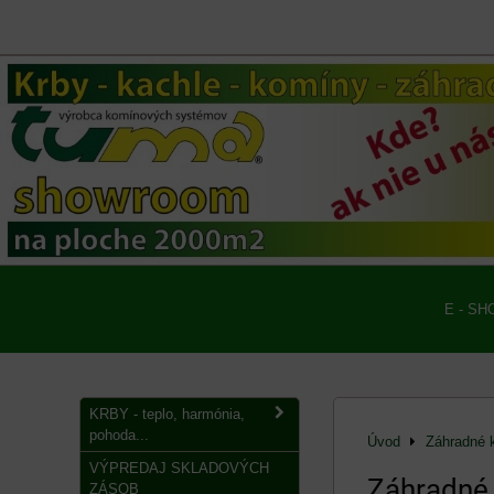
E - SH
KRBY - teplo, harmónia,
pohoda...
Úvod
Záhradné 
VÝPREDAJ SKLADOVÝCH
Záhradné k
ZÁSOB