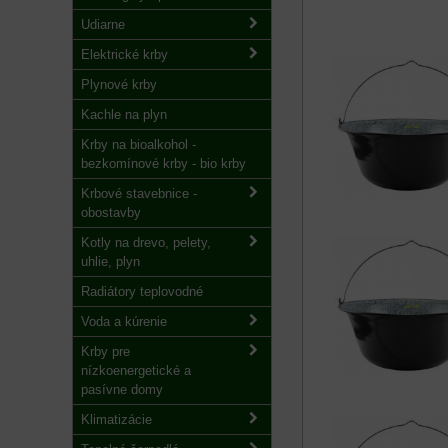
Udiarne
Elektrické krby
Plynové krby
Kachle na plyn
Krby na bioalkohol -
bezkomínové krby - bio krby
Krbové stavebnice -
obostavby
Kotly na drevo, pelety,
uhlie, plyn
Radiátory teplovodné
Voda a kúrenie
Krby pre
nízkoenergetické a
pasívne domy
Klimatizácie