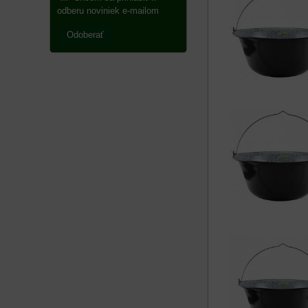
odberu noviniek e-mailom
Odoberať