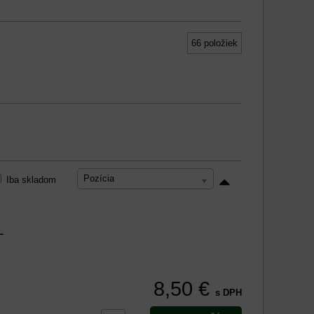
66
položiek
Pozícia
Iba skladom
L
8,50 €
s DPH