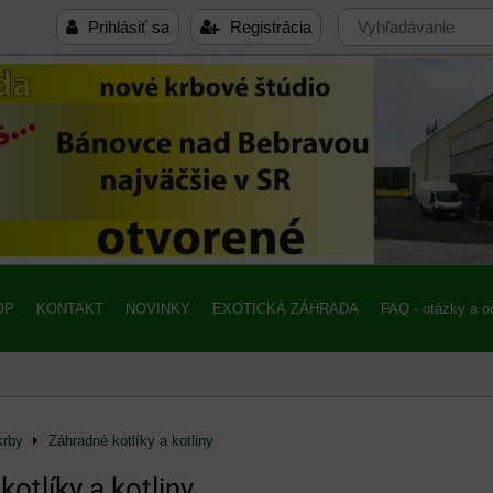
Prihlásiť sa
Registrácia
OP
KONTAKT
NOVINKY
EXOTICKÁ ZÁHRADA
FAQ - otázky a 
krby
Záhradné kotlíky a kotliny
otlíky a kotliny