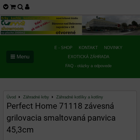
E - SHOP
KONTAKT
NOVINKY
Menu
EXOTICKÁ ZÁHRADA
FAQ - otázky a odpovede
Úvod
Záhradné krby
Záhradné kotlíky a kotliny
Perfect Home 71118 závesná
grilovacia smaltovaná panvica
45,3cm