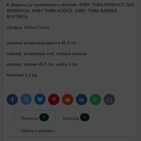
KRBY TUMA BÁNOVCE NAD
BEBRAVOU, KRBY TUMA KOŠICE, KRBY TUMA BANSKÁ
BYSTRICA
Výrobca:
Perfect Home
Závesná smaltovaná panvica 45,3 cm.
materiál: smaltobaná oceľ, oceľová retiazka
rozmery: priemer 45,3 cm, výška 3 cm
hmotnosť 1,4 kg
Bluesky
Twitter
Facebook
Pinterest
Reddit
LinkedIn
WhatsApp
E-
mail
0
0
Recenzie
Diskusia
Otázka k produktu