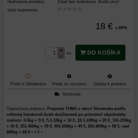
Hodnotenie produktu:
Zatiaľ bez hodnotenia. Buďte prvý!
Vaše hodnotenie:
18 €
s DPH
DO KOŠÍKA
ks
Pridať k Obľúbeným
Pridať do zoznamu
Otázka k produktu
Doručenia
Preprava TUMA v rámci Slovenska podľa
celkovej hmotnosti bude doúčtovaná po potvrdení objednávky
mailom: 0-5kg = 9 €, 5,1-10kg = 10 €, 10,1-100kg = 20 €, 101-250kg
= 30 €, 251-400kg = 39 €, 401-600kg = 49 €, 601-800kg = 58 €, nad
800kg = 69 €
•
0 €
•