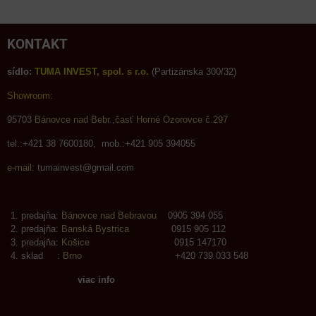
KONTAKT
sídlo:
TUMA INVEST, spol. s r.o.
(Partizánska 300/32)
Showroom:
95703
Bánovce nad Bebr.,časť Horné Ozorovce č.297
tel.:+421 38 7600180, mob.:+421 905 394055
e-mail:
tumainvest@gmail.com
predajňa:
Bánovce nad Bebravou
0905 394 055
predajňa:
Banská Bystrica
0915 905 112
predajňa:
Košice
0915 147170
sklad :
Brno
+420 739 033 548
viac info