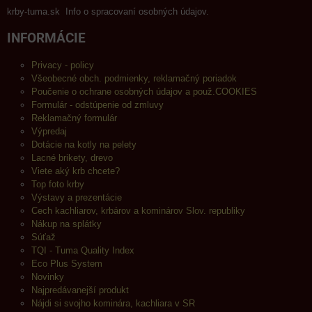
krby-tuma.sk Info o spracovaní osobných údajov.
INFORMÁCIE
Privacy - policy
Všeobecné obch. podmienky, reklamačný poriadok
Poučenie o ochrane osobných údajov a použ.COOKIES
Formulár - odstúpenie od zmluvy
Reklamačný formulár
Výpredaj
Dotácie na kotly na pelety
Lacné brikety, drevo
Viete aký krb chcete?
Top foto krby
Výstavy a prezentácie
Cech kachliarov, krbárov a kominárov Slov. republiky
Nákup na splátky
Súťaž
TQI - Tuma Quality Index
Eco Plus System
Novinky
Najpredávanejší produkt
Nájdi si svojho kominára, kachliara v SR