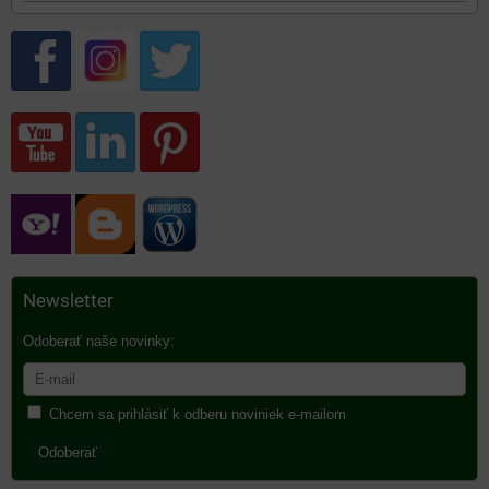
Newsletter
Odoberať naše novinky:
Chcem sa prihlásiť k odberu noviniek e-mailom
Odoberať