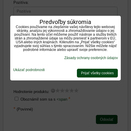
Pozitíva:
Predvoľby súkromia
Cookies používame na zlepšenie vašej návštevy tejto webovej
stránky, analýzu jej výkonnosti a zhromažďovanie údajov o jej
používaní. Na tento účel môžeme použiť nástroje a služby tretích
Negatíva:
strán a zhromaždené údaje sa môžu preniesť k partnerom v EÚ,
USA alebo iných krajinách. Kliknutím na „Prijať všetky cookies“
vyjadrujete svoj súhlas s týmto spracovaním. Nižšie môžete nájsť
podrobné informácie alebo upraviť svoje preferencie.
Zásady ochrany osobných údajov
Ukázať podrobnosti
Zadajte prosím hodnotenie, výhody alebo zápory - aspoň
Prijať všetky cookies
jedna položka je povinná.
Hodnotenie produktu:
*
Oboznámil som sa s
<span
*
(Povinné)
Odoslať