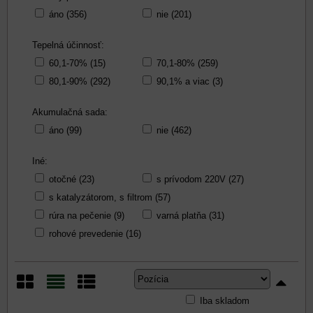
áno (356)
nie (201)
Tepelná účinnosť:
60,1-70% (15)
70,1-80% (259)
80,1-90% (292)
90,1% a viac (3)
Akumulačná sada:
áno (99)
nie (462)
Iné:
otočné (23)
s prívodom 220V (27)
s katalyzátorom, s filtrom (57)
rúra na pečenie (9)
varná platňa (31)
rohové prevedenie (16)
Iba skladom
Mriežka
Zoznam
Tabuľka