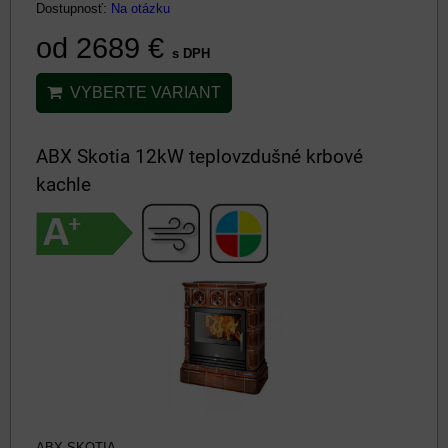
Dostupnosť:
Na otázku
od 2689 €
s DPH
VYBERTE VARIANT
ABX Skotia 12kW teplovzdušné krbové
kachle
ABX SKOTIA