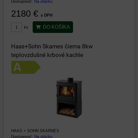
Dostupnosť:
Na otázku
2180 €
s DPH
DO KOŠÍKA
ks
Haas+Sohn Skarnes čierna 8kw
teplovzdušné krbové kachle
HAAS + SOHN SKARNES
Dostupnosť:
Na otázku