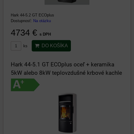
Hark 44-5.2 GT ECOplus
Dostupnosť:
Na otázku
4734 €
s DPH
DO KOŠÍKA
ks
Hark 44-5.1 GT ECOplus oceľ + keramika
5kW alebo 8kW teplovzdušné krbové kachle