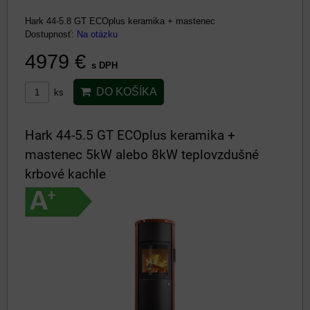
Hark 44-5.8 GT ECOplus keramika + mastenec
Dostupnosť:
Na otázku
4979 €
s DPH
DO KOŠÍKA
ks
Hark 44-5.5 GT ECOplus keramika +
mastenec 5kW alebo 8kW teplovzdušné
krbové kachle