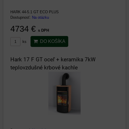
HARK 44-5.1 GT ECO PLUS
Dostupnosť:
Na otázku
4734 €
s DPH
DO KOŠÍKA
ks
Hark 17 F GT oceľ + keramika 7kW
teplovzdušné krbové kachle