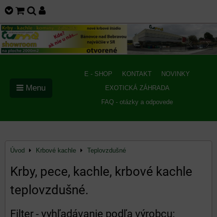
E - SHOP
KONTAKT
NOVINKY
Menu
EXOTICKÁ ZÁHRADA
FAQ - otázky a odpovede
Úvod
Krbové kachle
Teplovzdušné
Krby, pece, kachle, krbové kachle
teplovzdušné.
Filter - vyhľadávanie podľa výrobcu: