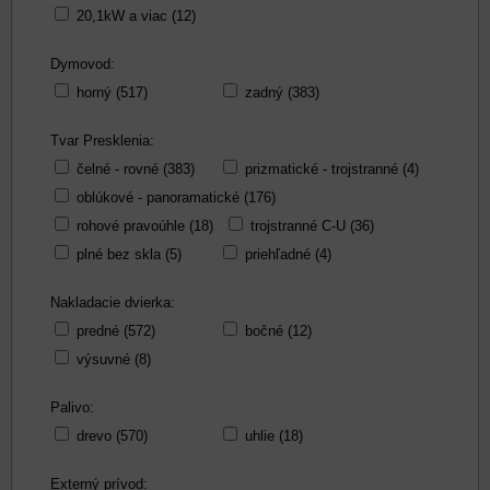
20,1kW a viac (12)
Dymovod:
horný (517)
zadný (383)
Tvar Presklenia:
čelné - rovné (383)
prizmatické - trojstranné (4)
oblúkové - panoramatické (176)
rohové pravoúhle (18)
trojstranné C-U (36)
plné bez skla (5)
priehľadné (4)
Nakladacie dvierka:
predné (572)
bočné (12)
výsuvné (8)
Palivo:
drevo (570)
uhlie (18)
Externý prívod: