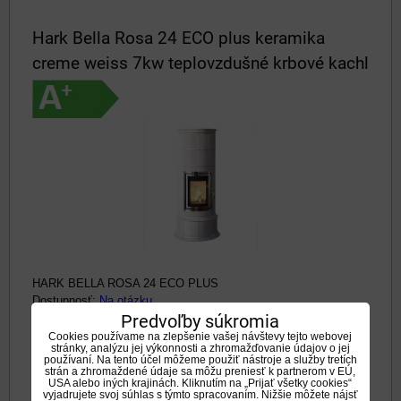
Hark Bella Rosa 24 ECO plus keramika
creme weiss 7kw teplovzdušné krbové kachl
HARK BELLA ROSA 24 ECO PLUS
Dostupnosť:
Na otázku
Predvoľby súkromia
7905 €
Cookies používame na zlepšenie vašej návštevy tejto webovej
s DPH
stránky, analýzu jej výkonnosti a zhromažďovanie údajov o jej
používaní. Na tento účel môžeme použiť nástroje a služby tretích
strán a zhromaždené údaje sa môžu preniesť k partnerom v EÚ,
DO KOŠÍKA
ks
USA alebo iných krajinách. Kliknutím na „Prijať všetky cookies“
vyjadrujete svoj súhlas s týmto spracovaním. Nižšie môžete nájsť