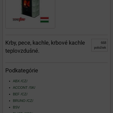
Krby, pece, kachle, krbové kachle
668
položiek
teplovzdušné.
Podkategórie
ABX /CZ/
ACCONT /SK/
BEF /CZ/
BRUNO /CZ/
BSV