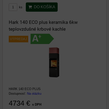
DO KOŠÍKA
ks
Hark 140 ECO plus keramika 6kw
teplovzdušné krbové kachle
VÝPREDAJ
HARK 140 ECO PLUS
Dostupnosť:
Na otázku
4734 €
s DPH