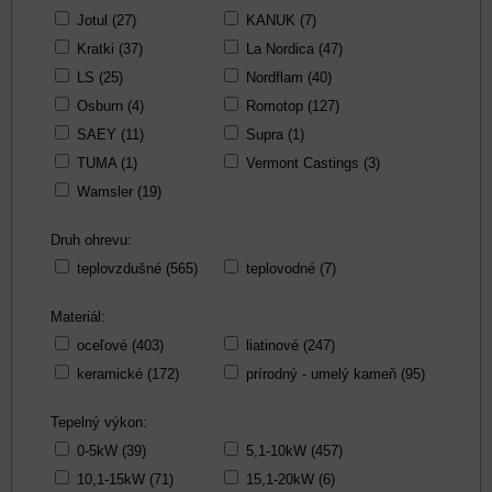
Jotul (27)
KANUK (7)
Kratki (37)
La Nordica (47)
LS (25)
Nordflam (40)
Osburn (4)
Romotop (127)
SAEY (11)
Supra (1)
TUMA (1)
Vermont Castings (3)
Wamsler (19)
Druh ohrevu:
teplovzdušné (565)
teplovodné (7)
Materiál:
oceľové (403)
liatinové (247)
keramické (172)
prírodný - umelý kameň (95)
Tepelný výkon:
0-5kW (39)
5,1-10kW (457)
10,1-15kW (71)
15,1-20kW (6)