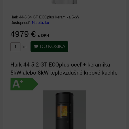
Hark 44-5.34 GT ECOplus keramika 5kW
Dostupnosť:
Na otázku
4979 €
s DPH
DO KOŠÍKA
ks
Hark 44-5.2 GT ECOplus oceľ + keramika
5kW alebo 8kW teplovzdušné krbové kachle