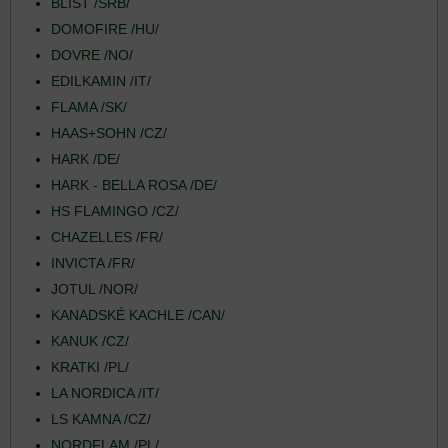
BLIST /SRB/
DOMOFIRE /HU/
DOVRE /NO/
EDILKAMIN /IT/
FLAMA /SK/
HAAS+SOHN /CZ/
HARK /DE/
HARK - BELLA ROSA /DE/
HS FLAMINGO /CZ/
CHAZELLES /FR/
INVICTA /FR/
JOTUL /NOR/
KANADSKÉ KACHLE /CAN/
KANUK /CZ/
KRATKI /PL/
LA NORDICA /IT/
LS KAMNA /CZ/
NORDFLAM /PL/