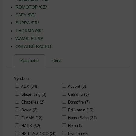
ROMOTOP /CZ/
SAEY /BE/
SUPRA /FR/
THORMA /SK/
WAMSLER /D/
OSTATNÉ KACHLE
Parametre
Cena
Výrobca:
ABX (84)
Accont (5)
Blaze King (3)
Caframo (3)
Chazelles (2)
Domofire (7)
Dovre (3)
Edilkamin (15)
FLAMA (12)
Haas+Sohn (31)
HARK (62)
Hein (1)
HS FLAMINGO (29)
Invicta (50)