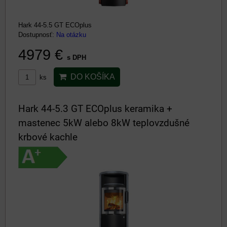
Hark 44-5.5 GT ECOplus
Dostupnosť:
Na otázku
4979 €
s DPH
DO KOŠÍKA
ks
Hark 44-5.3 GT ECOplus keramika +
mastenec 5kW alebo 8kW teplovzdušné
krbové kachle