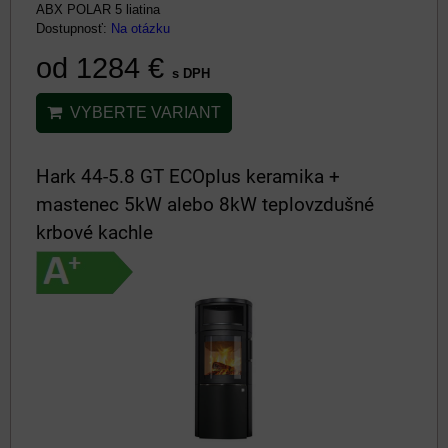
ABX POLAR 5 liatina
Dostupnosť:
Na otázku
od 1284 €
s DPH
VYBERTE VARIANT
Hark 44-5.8 GT ECOplus keramika +
mastenec 5kW alebo 8kW teplovzdušné
krbové kachle