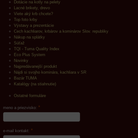
Dotácie na kotly na pelety
Lacné brikety, drevo
Viete aký krb chcete?
Top foto krby
Výstavy a prezentácie
Cech kachliarov, krbárov a kominárov Slov. republiky
Nákup na splátky
Súťaž
TQI - Tuma Quality Index
Eco Plus System
Novinky
Najpredávanejší produkt
Nájdi si svojho kominára, kachliara v SR
Bazár TUMA
Katalógy (na stiahnutie)
Ostatné formuláre
*
meno a priezvisko:
*
e-mail kontakt: