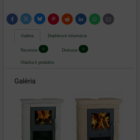
Bluesky
Twitter
Facebook
Pinterest
Reddit
LinkedIn
WhatsApp
E-
mail
Galéria
Doplnkové informácie
0
0
Recenzie
Diskusia
Otázka k produktu
Galéria