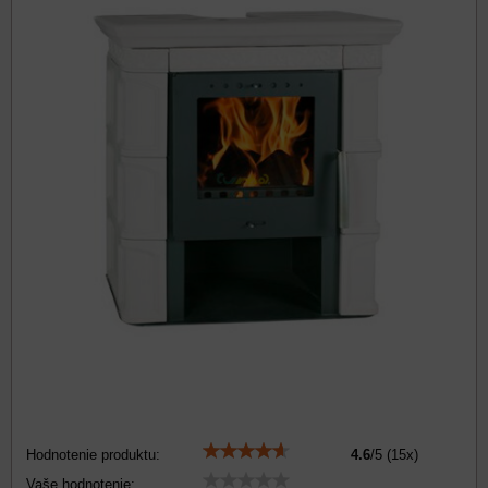
Hodnotenie produktu:
4.6
/
5
(
15
x)
Vaše hodnotenie: