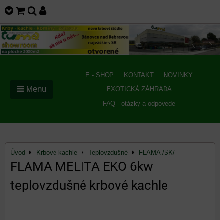
E - SHOP
KONTAKT
NOVINKY
Menu
EXOTICKÁ ZÁHRADA
FAQ - otázky a odpovede
Úvod
Krbové kachle
Teplovzdušné
FLAMA /SK/
FLAMA MELITA EKO 6kw
teplovzdušné krbové kachle