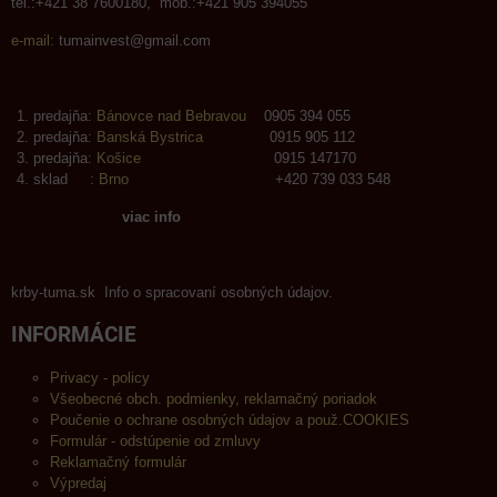
tel.:+421 38 7600180, mob.:+421 905 394055
e-mail:
tumainvest@gmail.com
predajňa:
Bánovce nad Bebravou
0905 394 055
predajňa:
Banská Bystrica
0915 905 112
predajňa:
Košice
0915 147170
sklad :
Brno
+420 739 033 548
viac info
krby-tuma.sk Info o spracovaní osobných údajov.
INFORMÁCIE
Privacy - policy
Všeobecné obch. podmienky, reklamačný poriadok
Poučenie o ochrane osobných údajov a použ.COOKIES
Formulár - odstúpenie od zmluvy
Reklamačný formulár
Výpredaj