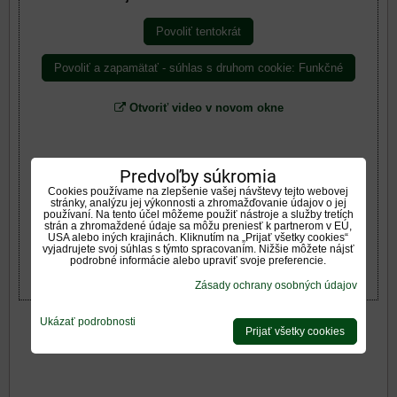
Povoliť tentokrát
Povoliť a zapamätať - súhlas s druhom cookie: Funkčné
Otvoriť video v novom okne
Predvoľby súkromia
Cookies používame na zlepšenie vašej návštevy tejto webovej
stránky, analýzu jej výkonnosti a zhromažďovanie údajov o jej
používaní. Na tento účel môžeme použiť nástroje a služby tretích
strán a zhromaždené údaje sa môžu preniesť k partnerom v EÚ,
USA alebo iných krajinách. Kliknutím na „Prijať všetky cookies“
vyjadrujete svoj súhlas s týmto spracovaním. Nižšie môžete nájsť
podrobné informácie alebo upraviť svoje preferencie.
Zásady ochrany osobných údajov
Ukázať podrobnosti
Prijať všetky cookies