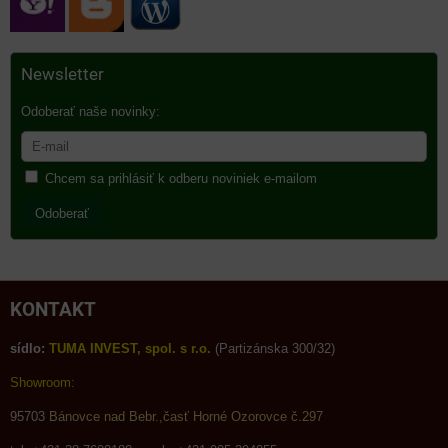
Newsletter
Odoberať naše novinky:
Chcem sa prihlásiť k odberu noviniek e-mailom
Odoberať
KONTAKT
sídlo:
TUMA INVEST, spol. s r.o.
(Partizánska 300/32)
Showroom:
95703
Bánovce nad Bebr.,časť Horné Ozorovce č.297