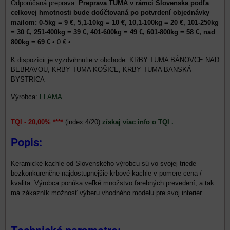
Preprava TUMA v rámci Slovenska podľa
celkovej hmotnosti bude doúčtovaná po potvrdení objednávky
mailom: 0-5kg = 9 €, 5,1-10kg = 10 €, 10,1-100kg = 20 €, 101-250kg
= 30 €, 251-400kg = 39 €, 401-600kg = 49 €, 601-800kg = 58 €, nad
800kg = 69 €
•
0 €
•
KRBY TUMA BÁNOVCE NAD
BEBRAVOU, KRBY TUMA KOŠICE, KRBY TUMA BANSKÁ
BYSTRICA
Výrobca:
FLAMA
TQI - 20,00% ****
(index 4/20)
získaj viac info o TQI .
Popis:
Keramické kachle od Slovenského výrobcu sú vo svojej triede
bezkonkurenčne najdostupnejšie krbové kachle v pomere cena /
kvalita. Výrobca ponúka veľké množstvo farebných prevedení, a tak
má zákazník možnosť výberu vhodného modelu pre svoj interiér.