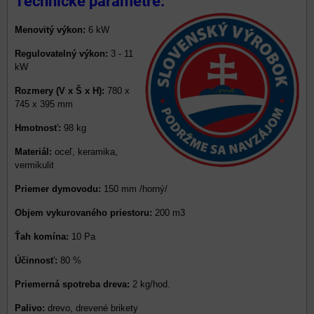
Technické parametre:
Menovitý výkon:
6 kW
Regulovatelný výkon:
3 - 11
kW
Rozmery (V x Š x H):
780 x
745 x 395 mm
Hmotnosť:
98 kg
Materiál:
oceľ, keramika,
vermikulit
Priemer dymovodu:
150 mm /horný/
Objem vykurovaného priestoru:
200 m3
Ťah komína:
10 Pa
Účinnosť:
80 %
Priemerná spotreba dreva:
2 kg/hod.
Palivo:
drevo, drevené brikety