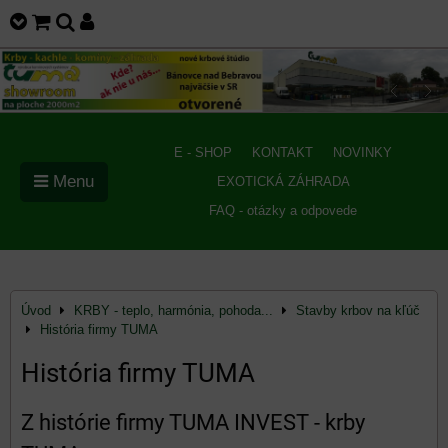
E - SHOP
KONTAKT
NOVINKY
Menu
EXOTICKÁ ZÁHRADA
FAQ - otázky a odpovede
Úvod
KRBY - teplo, harmónia, pohoda...
Stavby krbov na kľúč
História firmy TUMA
História firmy TUMA
Z histórie firmy TUMA INVEST - krby