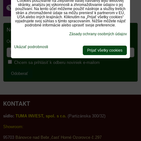
Cookies používame na zlepšenie vašej návštevy tejto webovej
stránky, analýzu jej výkonnosti a zhromažďovanie údajov o jej
používaní. Na tento účel môžeme použiť nástroje a služby tretích
strán a zhromaždené údaje sa môžu preniesť k partnerom v EÚ,
USA alebo iných krajinách. Kliknutím na „Prijať všetky cookies“
vyjadrujete svoj súhlas s týmto spracovaním. Nižšie môžete nájsť
podrobné informácie alebo upraviť svoje preferencie.
Newsletter
Zásady ochrany osobných údajov
Odoberať naše novinky:
Ukázať podrobnosti
Prijať všetky cookies
Chcem sa prihlásiť k odberu noviniek e-mailom
Odoberať
KONTAKT
sídlo:
TUMA INVEST, spol. s r.o.
(Partizánska 300/32)
Showroom:
95703
Bánovce nad Bebr.,časť Horné Ozorovce č.297