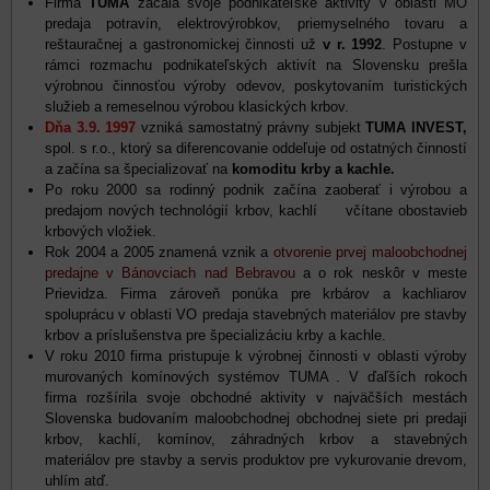
Firma
TUMA
začala svoje podnikateľské aktivity v oblasti MO
predaja potravín, elektrovýrobkov, priemyselného tovaru a
reštauračnej a gastronomickej činnosti už
v r. 1992
. Postupne v
rámci rozmachu podnikateľských aktivít na Slovensku prešla
výrobnou činnosťou výroby odevov, poskytovaním turistických
služieb a remeselnou výrobou klasických krbov.
Dňa 3.9. 1997
vzniká samostatný právny subjekt
TUMA INVEST,
spol. s r.o., ktorý sa diferencovanie oddeľuje od ostatných činností
a začína sa špecializovať na
komoditu krby a kachle.
Po roku 2000 sa rodinný podnik začína zaoberať i výrobou a
predajom nových technológií krbov, kachlí včítane obostavieb
krbových vložiek.
Rok 2004 a 2005 znamená vznik a
otvorenie prvej maloobchodnej
predajne v Bánovciach nad Bebravou
a o rok neskôr v meste
Prievidza. Firma zároveň ponúka pre krbárov a kachliarov
spoluprácu v oblasti VO predaja stavebných materiálov pre stavby
krbov a príslušenstva pre špecializáciu krby a kachle.
V roku 2010 firma pristupuje k výrobnej činnosti v oblasti výroby
murovaných komínových systémov TUMA . V ďaľších rokoch
firma rozšírila svoje obchodné aktivity v najväčších mestách
Slovenska budovaním maloobchodnej obchodnej siete pri predaji
krbov, kachlí, komínov, záhradných krbov a stavebných
materiálov pre stavby a servis produktov pre vykurovanie drevom,
uhlím atď.