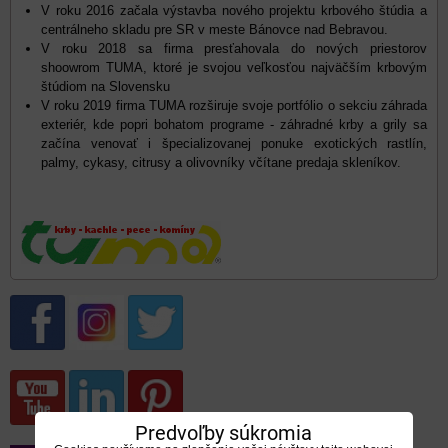
V roku 2016 začala výstavba nového projektu krbového štúdia a
centrálneho skladu pre SR v meste Bánovce nad Bebravou.
V roku 2018 sa firma presťahovala do nových priestorov
shoowrom TUMA, ktoré je svojou veľkosťou najväčším krbovým
štúdiom na Slovensku
V roku 2019 firma TUMA rozširuje svoje portfólio o sekciu záhrada
exteriér, kde popri bohatom programe - záhradné krby a grily sa
začína venovať i špecializovanej ponuke exotických rastlín,
palmy, cykasy, citrusy a olivovníky včítane predaja skleníkov.
Predvoľby súkromia