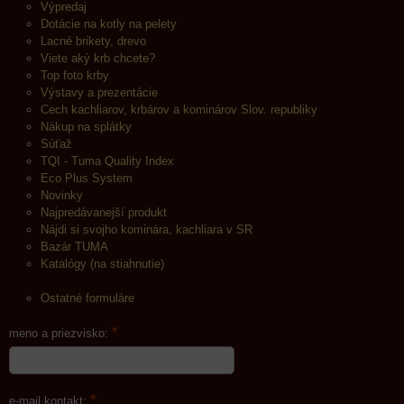
Výpredaj
Dotácie na kotly na pelety
Lacné brikety, drevo
Viete aký krb chcete?
Top foto krby
Výstavy a prezentácie
Cech kachliarov, krbárov a kominárov Slov. republiky
Nákup na splátky
Súťaž
TQI - Tuma Quality Index
Eco Plus System
Novinky
Najpredávanejší produkt
Nájdi si svojho kominára, kachliara v SR
Bazár TUMA
Katalógy (na stiahnutie)
Ostatné formuláre
*
meno a priezvisko:
*
e-mail kontakt: