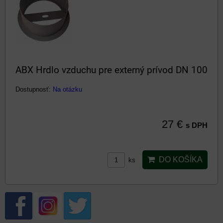
ABX Hrdlo vzduchu pre externý prívod DN 100
Dostupnosť:
Na otázku
27 €
s DPH
DO KOŠÍKA
ks