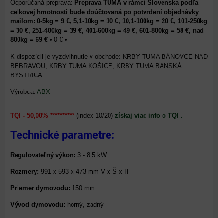
Preprava TUMA v rámci Slovenska podľa
celkovej hmotnosti bude doúčtovaná po potvrdení objednávky
mailom: 0-5kg = 9 €, 5,1-10kg = 10 €, 10,1-100kg = 20 €, 101-250kg
= 30 €, 251-400kg = 39 €, 401-600kg = 49 €, 601-800kg = 58 €, nad
800kg = 69 €
•
0 €
•
KRBY TUMA BÁNOVCE NAD
BEBRAVOU, KRBY TUMA KOŠICE, KRBY TUMA BANSKÁ
BYSTRICA
Výrobca:
ABX
TQI - 50,00% **********
(index 10/20)
získaj viac info o TQI .
Technické parametre:
Regulovateľný výkon:
3 - 8,5 kW
Rozmery:
991 x 593 x 473 mm V x Š x H
Priemer dymovodu:
150 mm
Vývod dymovodu:
horný, zadný