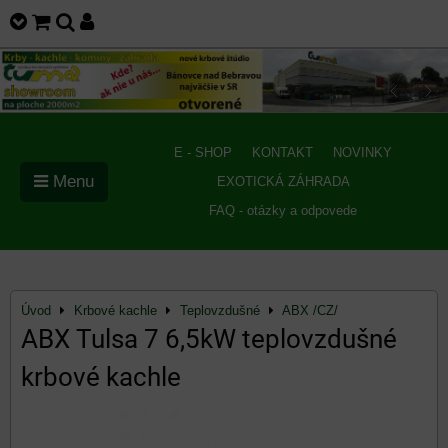
E - SHOP
KONTAKT
NOVINKY
Menu
EXOTICKÁ ZÁHRADA
FAQ - otázky a odpovede
Úvod
Krbové kachle
Teplovzdušné
ABX /CZ/
ABX Tulsa 7 6,5kW teplovzdušné
krbové kachle