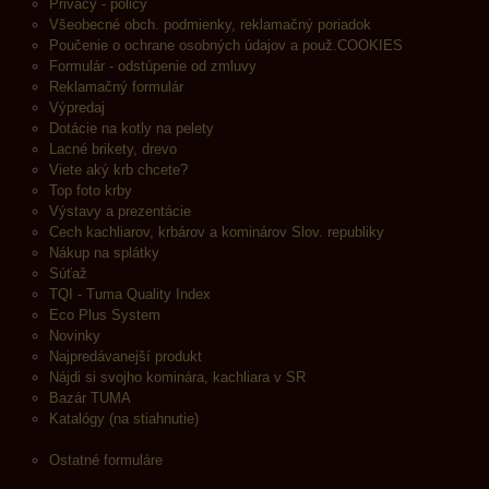
Privacy - policy
Všeobecné obch. podmienky, reklamačný poriadok
Poučenie o ochrane osobných údajov a použ.COOKIES
Formulár - odstúpenie od zmluvy
Reklamačný formulár
Výpredaj
Dotácie na kotly na pelety
Lacné brikety, drevo
Viete aký krb chcete?
Top foto krby
Výstavy a prezentácie
Cech kachliarov, krbárov a kominárov Slov. republiky
Nákup na splátky
Súťaž
TQI - Tuma Quality Index
Eco Plus System
Novinky
Najpredávanejší produkt
Nájdi si svojho kominára, kachliara v SR
Bazár TUMA
Katalógy (na stiahnutie)
Ostatné formuláre