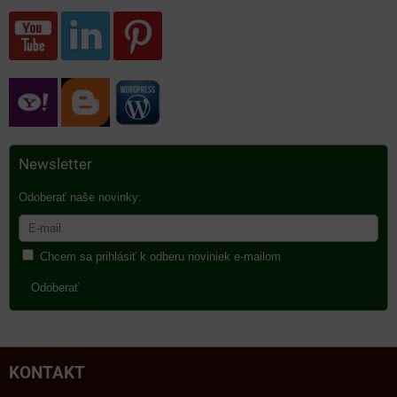
Newsletter
Odoberať naše novinky:
Chcem sa prihlásiť k odberu noviniek e-mailom
Odoberať
KONTAKT