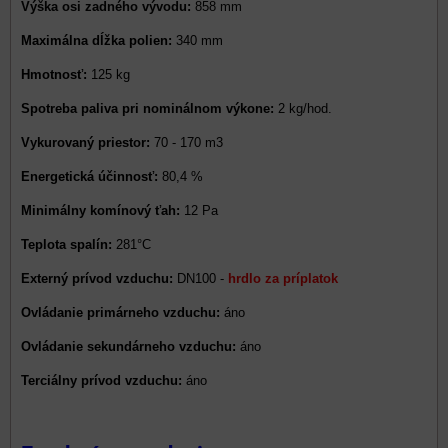
Výška osi zadného vývodu:
858 mm
Maximálna dĺžka polien:
340 mm
Hmotnosť:
125 kg
Spotreba paliva pri nominálnom výkone:
2 kg/hod.
Vykurovaný priestor:
70 - 170 m3
Energetická účinnosť:
80,4 %
Minimálny komínový ťah:
12 Pa
Teplota spalín:
281°C
Externý prívod vzduchu:
DN100 -
hrdlo za príplatok
Ovládanie primárneho vzduchu:
áno
Ovládanie sekundárneho vzduchu:
áno
Terciálny prívod vzduchu:
áno