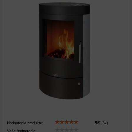
Hodnotenie produktu:
5
/
5
(
3
x)
Vaše hodnotenie: