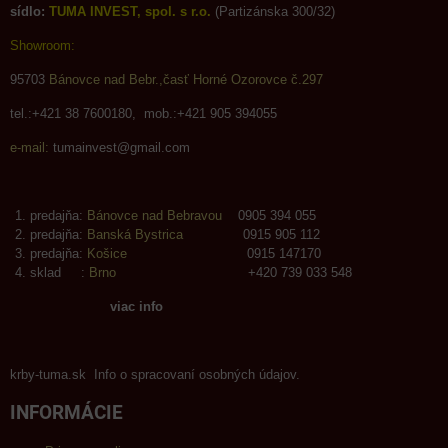
sídlo:
TUMA INVEST, spol. s r.o.
(Partizánska 300/32)
Showroom:
95703
Bánovce nad Bebr.,časť Horné Ozorovce č.297
tel.:+421 38 7600180, mob.:+421 905 394055
e-mail:
tumainvest@gmail.com
predajňa:
Bánovce nad Bebravou
0905 394 055
predajňa:
Banská Bystrica
0915 905 112
predajňa:
Košice
0915 147170
sklad :
Brno
+420 739 033 548
viac info
krby-tuma.sk Info o spracovaní osobných údajov.
INFORMÁCIE