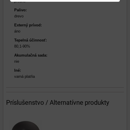
predné
Palivo:
drevo
Externý prívod:
áno
Tepelná účinnosť:
80,1-90%
Akumulačná sada:
nie
Iné:
varná platňa
Príslušenstvo / Alternatívne produkty