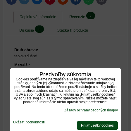
Bluesky
Twitter
Facebook
Pinterest
Reddit
LinkedIn
WhatsApp
E-
mail
0
Doplnkové informácie
Recenzie
0
Diskusia
Otázka k produktu
Druh ohrevu:
teplovzdušné
Materiál:
oceľové, prírodný - umelý kameň
Predvoľby súkromia
Cookies používame na zlepšenie vašej návštevy tejto webovej
Tepelný výkon:
stránky, analýzu jej výkonnosti a zhromažďovanie údajov o jej
5,1-10kW
používaní. Na tento účel môžeme použiť nástroje a služby tretích
strán a zhromaždené údaje sa môžu preniesť k partnerom v EÚ,
USA alebo iných krajinách. Kliknutím na „Prijať všetky cookies“
Dymovod:
vyjadrujete svoj súhlas s týmto spracovaním. Nižšie môžete nájsť
horný, zadný
podrobné informácie alebo upraviť svoje preferencie.
Zásady ochrany osobných údajov
Tvar Presklenia:
oblúkové - panoramatické
Ukázať podrobnosti
Prijať všetky cookies
Nakladacie dvierka: