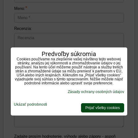
*
Meno:
Recenzia:
Predvoľby súkromia
Cookies používame na zlepšenie vašej návštevy tejto webovej
stránky, analýzu jej výkonnosti a zhromažďovanie údajov o jej
Pozitíva:
používaní. Na tento účel môžeme použiť nástroje a služby tretích
strán a zhromaždené údaje sa môžu preniesť k partnerom v EÚ,
USA alebo iných krajinách. Kliknutím na „Prijať všetky cookies“
vyjadrujete svoj súhlas s týmto spracovaním. Nižšie môžete nájsť
podrobné informácie alebo upraviť svoje preferencie.
Zásady ochrany osobných údajov
Negatíva:
Ukázať podrobnosti
Prijať všetky cookies
Zadajte prosím hodnotenie, výhody alebo zápory - aspoň