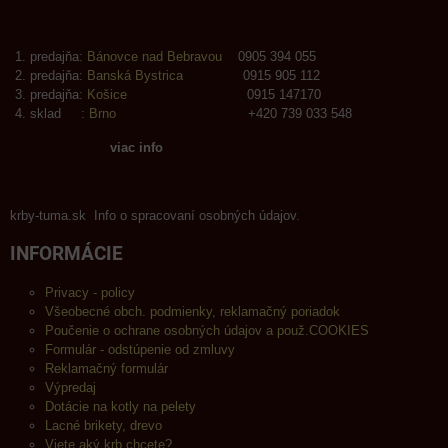
predajňa:
Bánovce nad Bebravou
0905 394 055
predajňa:
Banská Bystrica
0915 905 112
predajňa:
Košice
0915 147170
sklad :
Brno
+420 739 033 548
viac info
krby-tuma.sk Info o spracovaní osobných údajov.
INFORMÁCIE
Privacy - policy
Všeobecné obch. podmienky, reklamačný poriadok
Poučenie o ochrane osobných údajov a použ.COOKIES
Formulár - odstúpenie od zmluvy
Reklamačný formulár
Výpredaj
Dotácie na kotly na pelety
Lacné brikety, drevo
Viete aký krb chcete?