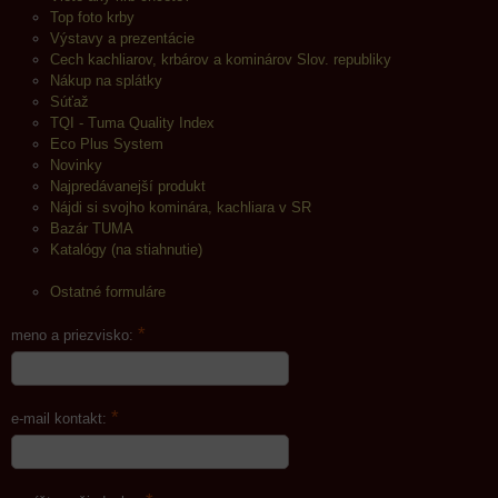
Top foto krby
Výstavy a prezentácie
Cech kachliarov, krbárov a kominárov Slov. republiky
Nákup na splátky
Súťaž
TQI - Tuma Quality Index
Eco Plus System
Novinky
Najpredávanejší produkt
Nájdi si svojho kominára, kachliara v SR
Bazár TUMA
Katalógy (na stiahnutie)
Ostatné formuláre
*
meno a priezvisko:
*
e-mail kontakt: