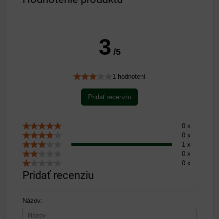
3
/5
1 hodnotení
Pridať recenziu
0 x
0 x
1 x
0 x
0 x
Pridať recenziu
Názov: