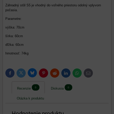
Záhradný stôl S5 je vhodný do voľného priestoru odolný vplyvom
počasia.
Parametre:
výška: 70cm
šírka: 60cm
dľžka: 60cm
hmotnosť: 74kg
Bluesky
Twitter
Facebook
Pinterest
Reddit
LinkedIn
WhatsApp
E-
mail
0
0
Recenzie
Diskusia
Otázka k produktu
Hodnotenie produktu