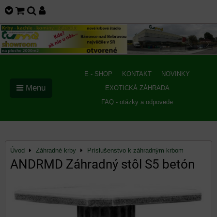
E - SHOP
KONTAKT
NOVINKY
Menu
EXOTICKÁ ZÁHRADA
FAQ - otázky a odpovede
Úvod
Záhradné krby
Príslušenstvo k záhradným krbom
ANDRMD Záhradný stôl S5 betón