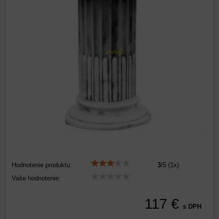
Hodnotenie produktu:
3
/
5
(
1
x)
Vaše hodnotenie:
117 €
s DPH