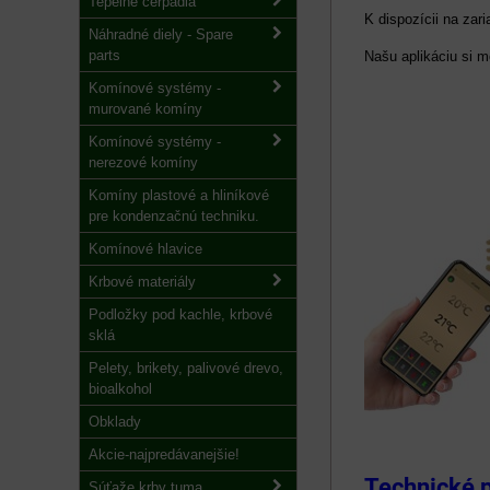
Tepelné čerpadlá
K dispozícii na zar
Náhradné diely - Spare
parts
Našu aplikáciu si 
Komínové systémy -
murované komíny
Komínové systémy -
nerezové komíny
Komíny plastové a hliníkové
pre kondenzačnú techniku.
Komínové hlavice
Krbové materiály
Podložky pod kachle, krbové
sklá
Pelety, brikety, palivové drevo,
bioalkohol
Obklady
Akcie-najpredávanejšie!
Technické 
Súťaže krby tuma