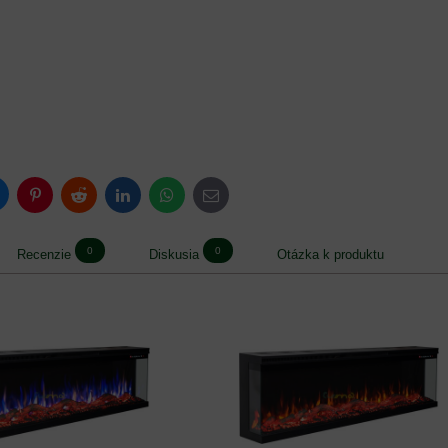
luesky
Pinterest
Reddit
LinkedIn
WhatsApp
E-
mail
0
0
Recenzie
Diskusia
Otázka k produktu