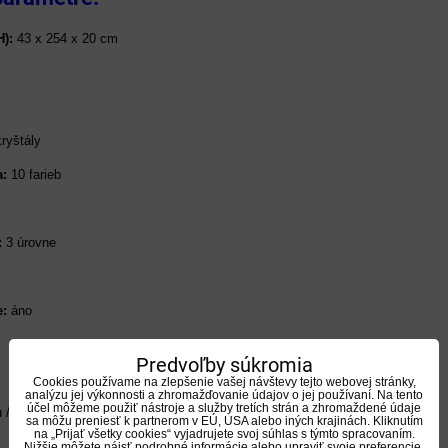
H):
43 x 254 x 20 cm
ryštály
a:
10 farieb
:
3 úrovne
e:
áno
Predvoľby súkromia
Cookies používame na zlepšenie vašej návštevy tejto webovej stránky,
analýzu jej výkonnosti a zhromažďovanie údajov o jej používaní. Na tento
účel môžeme použiť nástroje a služby tretích strán a zhromaždené údaje
 / zabudovateľný
sa môžu preniesť k partnerom v EÚ, USA alebo iných krajinách. Kliknutím
na „Prijať všetky cookies“ vyjadrujete svoj súhlas s týmto spracovaním.
Nižšie môžete nájsť podrobné informácie alebo upraviť svoje preferencie.