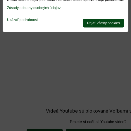
Zásady ochrany osobných údajov
Ukázať podrobnosti
Prijať všetky cookies
Videá Youtube sú blokované Voľbami 
Prajete si načítať Youtube video?