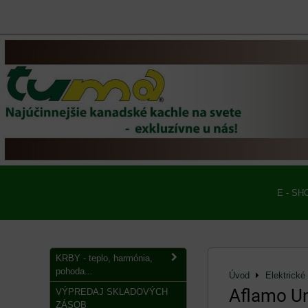
E - SH
KRBY - teplo, harmónia,
pohoda...
Úvod
Elektrické
Aflamo Un
VÝPREDAJ SKLADOVÝCH
ZÁSOB