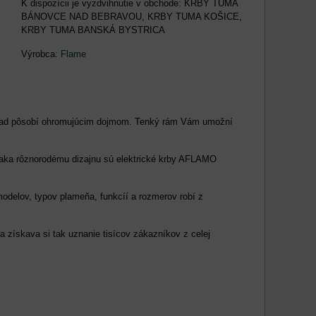
KRBY TUMA
BÁNOVCE NAD BEBRAVOU, KRBY TUMA KOŠICE,
KRBY TUMA BANSKÁ BYSTRICA
Výrobca:
Flame
zhľad pôsobí ohromujúcim dojmom. Tenký rám Vám umožní
aka rôznorodému dizajnu sú elektrické krby AFLAMO
odelov, typov plameňa, funkcíí a rozmerov robí z
 získava si tak uznanie tisícov zákazníkov z celej