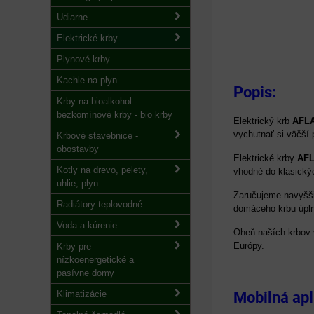
Udiarne
Elektrické krby
Plynové krby
Kachle na plyn
Popis:
Krby na bioalkohol -
bezkomínové krby - bio krby
Elektrický krb
AFL
vychutnať si väčší 
Krbové stavebnice -
obostavby
Elektrické krby
AF
Kotly na drevo, pelety,
vhodné do klasickýc
uhlie, plyn
Zaručujeme navyššiu
Radiátory teplovodné
domáceho krbu úpln
Voda a kúrenie
Oheň naších krbov 
Európy.
Krby pre
nízkoenergetické a
pasívne domy
Klimatizácie
Mobilná apl