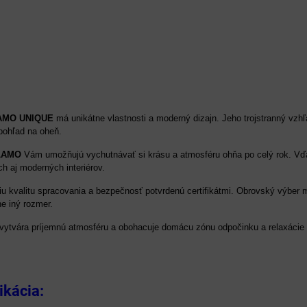
AMO UNIQUE
má unikátne vlastnosti a moderný dizajn. Jeho trojstranný v
pohľad na oheň.
LAMO
Vám umožňujú vychutnávať si krásu a atmosféru ohňa po celý rok. Vď
h aj moderných interiérov.
 kvalitu spracovania a bezpečnosť potvrdenú certifikátmi. Obrovský výber m
e iný rozmer.
vytvára príjemnú atmosféru a obohacuje domácu zónu odpočinku a relaxácie a
ikácia: