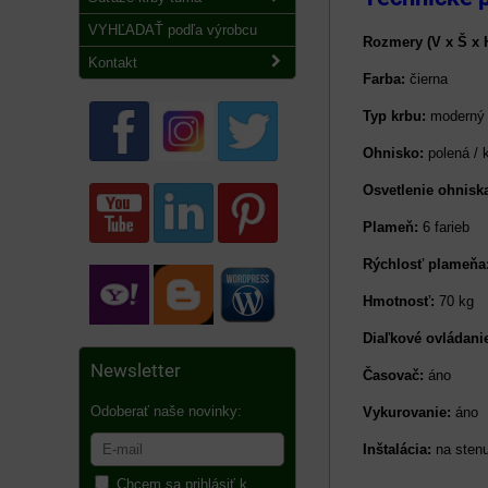
VYHĽADAŤ podľa výrobcu
Rozmery (V x Š x 
Kontakt
Farba:
čierna
Typ krbu:
moderný
Ohnisko:
polená / k
Osvetlenie ohnisk
Plameň:
6 farieb
Rýchlosť plameňa
Hmotnosť:
70 kg
Diaľkové ovládani
Newsletter
Časovač:
áno
Odoberať naše novinky:
Vykurovanie:
áno
Inštalácia:
na stenu
Chcem sa prihlásiť k