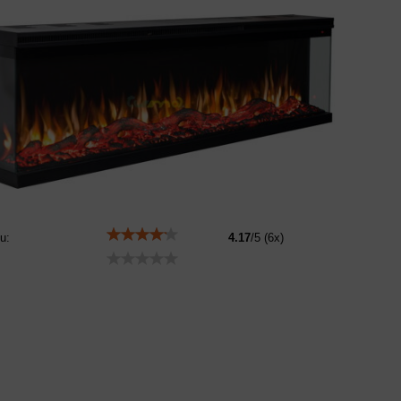
u:
4.17
/
5
(
6
x)