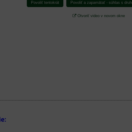
Povoliť tentokrát
Povoliť a zapamätať - súhlas s dr
Otvoriť video v novom okne
ie: