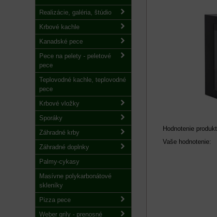
Realizácie, galéria, štúdio
Krbové kachle
Kanadské pece
Pece na pelety - peletové
pece
Teplovodné kachle, teplovodné
pece
Krbové vložky
Sporáky
Hodnotenie produkt
Záhradné krby
Vaše hodnotenie:
Záhradné doplnky
Palmy-cykasy
Masívne polykarbonátové
skleníky
Pizza pece
Weber grily - prenosné