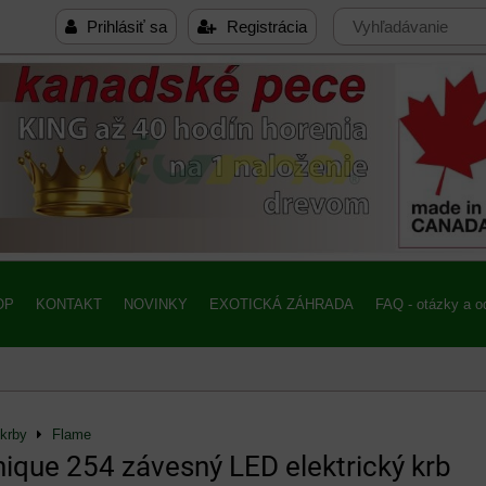
Prihlásiť sa
Registrácia
OP
KONTAKT
NOVINKY
EXOTICKÁ ZÁHRADA
FAQ - otázky a 
 krby
Flame
ique 254 závesný LED elektrický krb