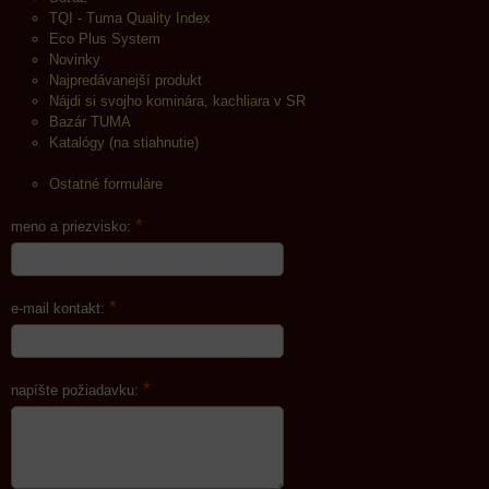
TQI - Tuma Quality Index
Eco Plus System
Novinky
Najpredávanejší produkt
Nájdi si svojho kominára, kachliara v SR
Bazár TUMA
Katalógy (na stiahnutie)
Ostatné formuláre
*
meno a priezvisko:
*
e-mail kontakt:
*
napíšte požiadavku: