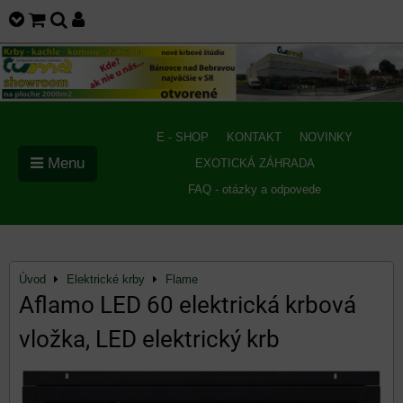
E - SHOP
KONTAKT
NOVINKY
Menu
EXOTICKÁ ZÁHRADA
FAQ - otázky a odpovede
Úvod
Elektrické krby
Flame
Aflamo LED 60 elektrická krbová
vložka, LED elektrický krb