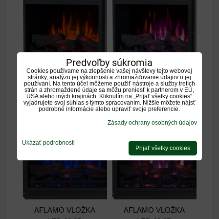
Predvoľby súkromia
Cookies používame na zlepšenie vašej návštevy tejto webovej
stránky, analýzu jej výkonnosti a zhromažďovanie údajov o jej
používaní. Na tento účel môžeme použiť nástroje a služby tretích
AFLAMO VLOŽKA
AFLAMO VLOŽKA
strán a zhromaždené údaje sa môžu preniesť k partnerom v EÚ,
USA alebo iných krajinách. Kliknutím na „Prijať všetky cookies“
LED 60 3D
LED 60 3D
vyjadrujete svoj súhlas s týmto spracovaním. Nižšie môžete nájsť
podrobné informácie alebo upraviť svoje preferencie.
Zásady ochrany osobných údajov
Ukázať podrobnosti
Prijať všetky cookies
AFLAMO VLOŽKA
AFLAMO VLOŽKA