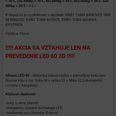
= 30 €, 251-400kg = 39 €, 401-600kg = 49 €, 601-800kg = 58 €, nad
800kg = 69 €
•
0 €
•
KRBY TUMA BÁNOVCE NAD
BEBRAVOU, KRBY TUMA KOŠICE, KRBY TUMA BANSKÁ
BYSTRICA
Výrobca:
Flame
!!!!! AKCIA SA VZŤAHUJE LEN NA
PREVEDENIE LED 60 3D !!!!!
Aflamo LED 60
- elektrická krbová vložka s pokročilými funkciami.
Rozmer krbu v cm: šírka 60 x výška 51 x hĺbka 21,5 (kompletné
rozmery v fotogalerii)
Kľúčové vlastnosti:
-ostrý a verný plameň
-energeticky úsporná technológia LED
-nastavenie jasu plameňa- 8 úrovní