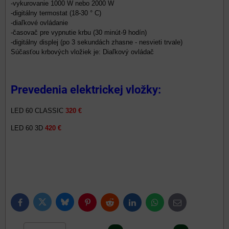
-vykurovanie 1000 W nebo 2000 W
-digitálny termostat (18-30 ° C)
-diaľkové ovládanie
-časovač pre vypnutie krbu (30 minút-9 hodín)
-digitálny displej (po 3 sekundách zhasne - nesvieti trvale)
Súčasťou krbových vložiek je: Diaľkový ovládač
Prevedenia elektrickej vložky:
LED 60 CLASSIC
320 €
LED 60 3D
420 €
Bluesky
Twitter
Facebook
Pinterest
Reddit
LinkedIn
WhatsApp
E-
mail