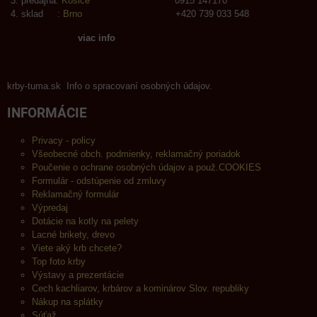
predajňa:
Košice
0915 147170
sklad :
Brno
+420 739 033 548
viac info
krby-tuma.sk Info o spracovaní osobných údajov.
INFORMÁCIE
Privacy - policy
Všeobecné obch. podmienky, reklamačný poriadok
Poučenie o ochrane osobných údajov a použ.COOKIES
Formulár - odstúpenie od zmluvy
Reklamačný formulár
Výpredaj
Dotácie na kotly na pelety
Lacné brikety, drevo
Viete aký krb chcete?
Top foto krby
Výstavy a prezentácie
Cech kachliarov, krbárov a kominárov Slov. republiky
Nákup na splátky
Súťaž