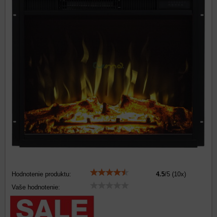
Hodnotenie produktu:
4.5
/
5
(
10
x)
Vaše hodnotenie: