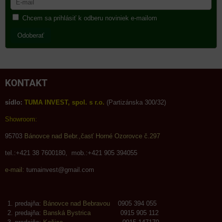
Chcem sa prihlásiť k odberu noviniek e-mailom
Odoberať
KONTAKT
sídlo:
TUMA INVEST, spol. s r.o.
(Partizánska 300/32)
Showroom:
95703
Bánovce nad Bebr.,časť Horné Ozorovce č.297
tel.:+421 38 7600180, mob.:+421 905 394055
e-mail:
tumainvest@gmail.com
predajňa:
Bánovce nad Bebravou
0905 394 055
predajňa:
Banská Bystrica
0915 905 112