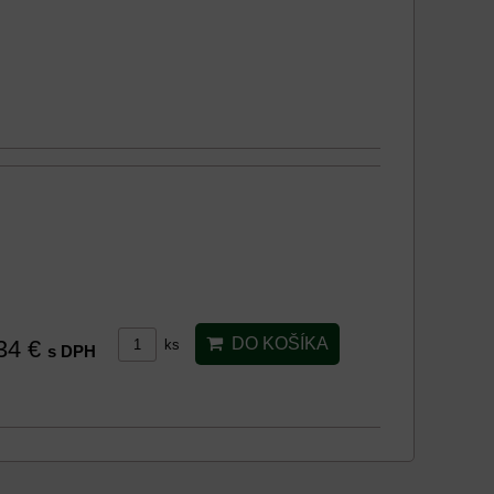
DO KOŠÍKA
34 €
ks
s DPH