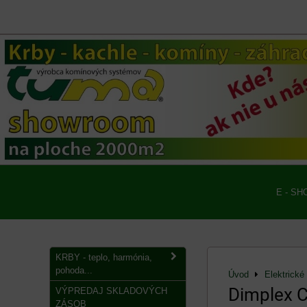
E - SH
KRBY - teplo, harmónia,
pohoda...
Úvod
Elektrické
Dimplex C
VÝPREDAJ SKLADOVÝCH
ZÁSOB