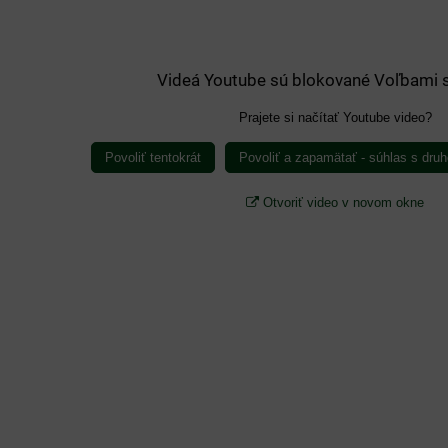
Videá Youtube sú blokované Voľbami 
Prajete si načítať Youtube video?
Povoliť tentokrát
Povoliť a zapamätať - súhlas s dr
Otvoriť video v novom okne