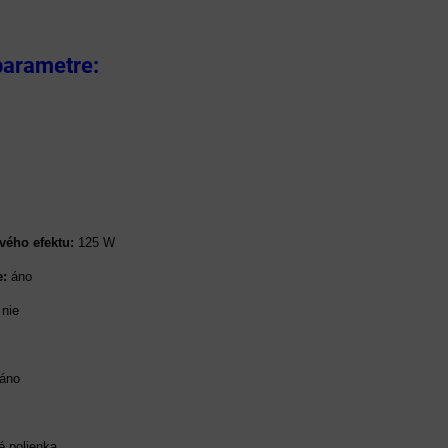
parametre:
ého efektu:
125 W
e:
áno
nie
áno
 polienka