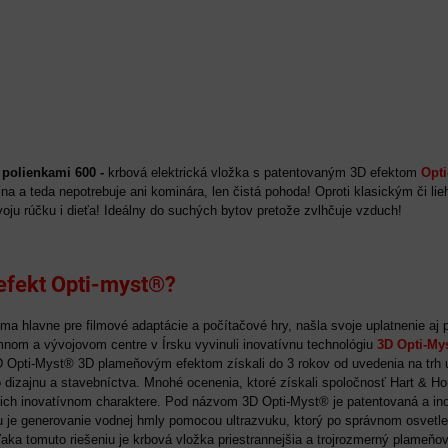
 polienkami 600 -
krbová elektrická vložka s patentovaným 3D efektom
Opt
na a teda nepotrebuje ani kominára, len čistá pohoda! Oproti klasickým či l
oju rúčku i dieťa! Ideálny do suchých bytov pretože zvlhčuje vzduch!
 efekt Opti-myst®?
ma hlavne pre filmové adaptácie a počítačové hry, našla svoje uplatnenie aj p
om a vývojovom centre v Írsku vyvinuli inovatívnu technológiu
3D Opti-My
D Opti-Myst® 3D plameňovým efektom získali do 3 rokov od uvedenia na trh u
ho dizajnu a stavebníctva. Mnohé ocenenia, ktoré získali spoločnosť Hart & 
 ich inovatívnom charaktere. Pod názvom 3D Opti-Myst® je patentovaná a in
 je generovanie vodnej hmly pomocou ultrazvuku, ktorý po správnom osvetlen
ka tomuto riešeniu je krbová vložka priestrannejšia a trojrozmerný plameňový