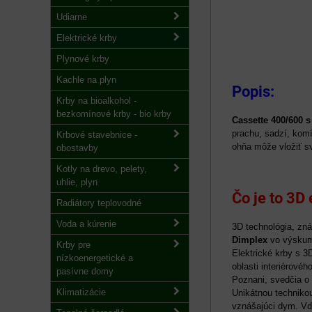
Udiarne
Elektrické krby
Plynové krby
Kachle na plyn
Popis:
Krby na bioalkohol -
bezkomínové krby - bio krby
Cassette 400/600 s
prachu, sadzí, komí
Krbové stavebnice -
ohňa môže vložiť sv
obostavby
Kotly na drevo, pelety,
uhlie, plyn
Čo je to 3D
Radiátory teplovodné
Voda a kúrenie
3D technológia, zná
Dimplex
vo výskumn
Krby pre
Elektrické krby s 3
nízkoenergetické a
oblasti interiérové
pasívne domy
Poznani, svedčia o
Klimatizácie
Unikátnou technikou
vznášajúci dym. Vďa