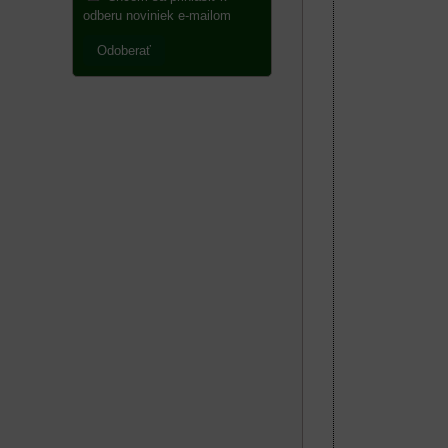
odberu noviniek e-mailom
Odoberať