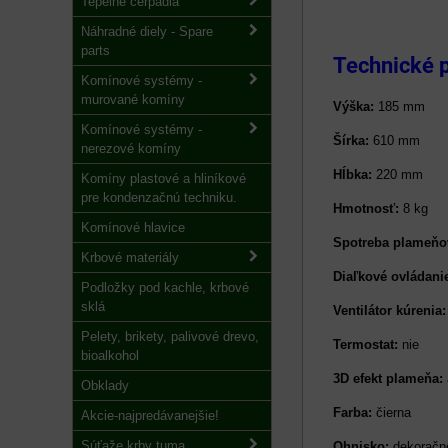
Tepelné čerpadlá
Náhradné diely - Spare
parts
Technické 
Komínové systémy -
murované komíny
Výška:
185 mm
Komínové systémy -
Šírka:
610 mm
nerezové komíny
Hĺbka:
220 mm
Komíny plastové a hliníkové
pre kondenzačnú techniku.
Hmotnosť:
8 kg
Komínové hlavice
Spotreba plameňov
Krbové materiály
Diaľkové ovládani
Podložky pod kachle, krbové
sklá
Ventilátor kúrenia:
Pelety, brikety, palivové drevo,
Termostat:
nie
bioalkohol
3D efekt plameňa:
Obklady
Farba:
čierna
Akcie-najpredávanejšie!
Súťaže krby tuma
Ohnisko:
dekoračné