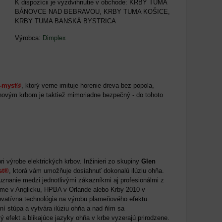
KRBY TUMA
BÁNOVCE NAD BEBRAVOU, KRBY TUMA KOŠICE,
KRBY TUMA BANSKÁ BYSTRICA
Výrobca:
Dimplex
i-myst®
,
ktorý verne imituje horenie dreva bez popola,
iehovým krbom je taktiež mimoriadne bezpečný - do tohoto
ri výrobe elektrických krbov. Inžinieri zo skupiny
Glen
st®
,
ktorá vám umožňuje dosiahnuť dokonalú ilúziu ohňa.
znanie medzi jednotlivými zákazníkmi aj profesionálmi z
Home v Anglicku, HPBA v Orlande alebo Krby 2010 v
ovatívna technológia na výrobu plameňového efektu.
í stúpa a vytvára ilúziu ohňa a nad ňím sa
 efekt a blikajúce jazyky ohňa v krbe vyzerajú prirodzene.