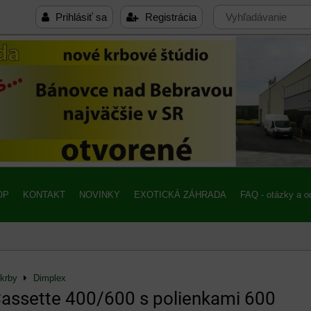
Prihlásiť sa
Registrácia
OP
KONTAKT
NOVINKY
EXOTICKÁ ZÁHRADA
FAQ - otázky a 
 krby
Dimplex
assette 400/600 s polienkami 600