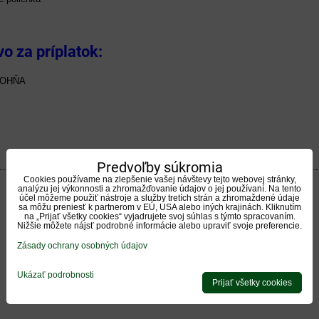
vo za príplatok:
 OHŇA
Predvoľby súkromia
Cookies používame na zlepšenie vašej návštevy tejto webovej stránky,
analýzu jej výkonnosti a zhromažďovanie údajov o jej používaní. Na tento
účel môžeme použiť nástroje a služby tretích strán a zhromaždené údaje
sa môžu preniesť k partnerom v EÚ, USA alebo iných krajinách. Kliknutím
na „Prijať všetky cookies“ vyjadrujete svoj súhlas s týmto spracovaním.
Nižšie môžete nájsť podrobné informácie alebo upraviť svoje preferencie.
Zásady ochrany osobných údajov
Ukázať podrobnosti
Prijať všetky cookies