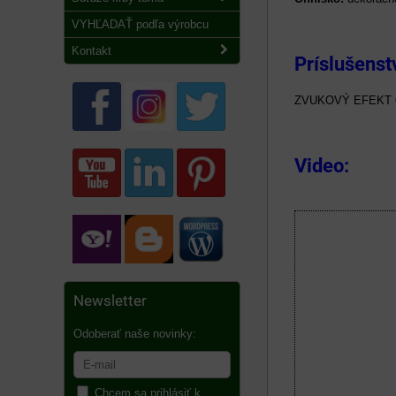
VYHĽADAŤ podľa výrobcu
Kontakt
Príslušenst
ZVUKOVÝ EFEKT
Video:
Newsletter
Odoberať naše novinky:
Chcem sa prihlásiť k