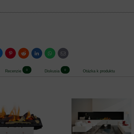
luesky
Pinterest
Reddit
LinkedIn
WhatsApp
E-
mail
0
0
Recenzie
Diskusia
Otázka k produktu