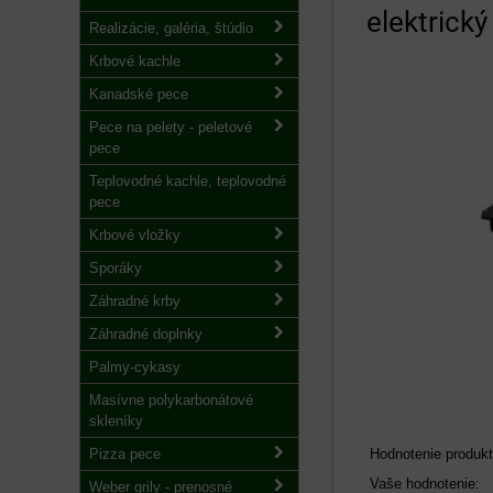
elektrick
Realizácie, galéria, štúdio
Krbové kachle
Kanadské pece
Pece na pelety - peletové
pece
Teplovodné kachle, teplovodné
pece
Krbové vložky
Sporáky
Záhradné krby
Záhradné doplnky
Palmy-cykasy
Masívne polykarbonátové
skleníky
Hodnotenie produkt
Pizza pece
Vaše hodnotenie:
Weber grily - prenosné