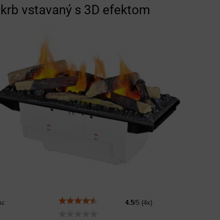
ý krb vstavaný s 3D efektom
u:
4.5
/
5
(
4
x)