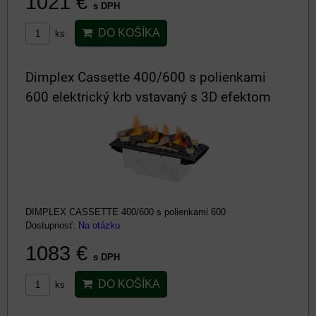
1021 €
s DPH
DO KOŠÍKA
ks
Dimplex Cassette 400/600 s polienkami
600 elektrický krb vstavaný s 3D efektom
DIMPLEX CASSETTE 400/600 s polienkami 600
Dostupnosť:
Na otázku
1083 €
s DPH
DO KOŠÍKA
ks