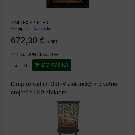
DIMPLEX SP16 LED
Dostupnosť:
Na otázku
672,30 €
s DPH
747 €
s DPH
Zľava 10%
DO KOŠÍKA
ks
Dimplex Cellini Opti-V elektrický krb voľne
stojací s LED efektom