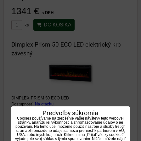
1341 €
s DPH
DO KOŠÍKA
ks
Dimplex Prism 50 ECO LED elektrický krb
závesný
DIMPLEX PRISM 50 ECO LED
Dostupnosť:
Na otázku
Predvoľby súkromia
818 €
s DPH
Cookies používame na zlepšenie vašej návštevy tejto webovej
stránky, analýzu jej výkonnosti a zhromažďovanie údajov o jej
používaní. Na tento účel môžeme použiť nástroje a služby tretích
DO KOŠÍKA
ks
strán a zhromaždené údaje sa môžu preniesť k partnerom v EÚ,
USA alebo iných krajinách. Kliknutím na „Prijať všetky cookies“
vyjadrujete svoj súhlas s týmto spracovaním. Nižšie môžete nájsť