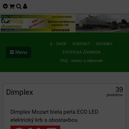
E - SHOP
KONTAKT
NOVINKY
Menu
EXOTICKÁ ZÁHRADA
FAQ - otázky a odpovede
39
Dimplex
produktov
Dimplex Mozart biela perla ECO LED
elektrický krb s obostavbou