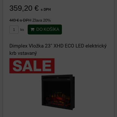
359,20 €
s DPH
449 €
s DPH
Zľava 20%
DO KOŠÍKA
ks
Dimplex Vložka 23" XHD ECO LED elektrický
krb vstavaný