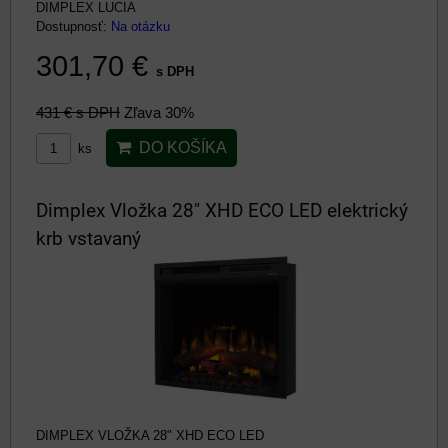
DIMPLEX LUCIA
Dostupnosť:
Na otázku
301,70 €
s DPH
431 €
s DPH
Zľava 30%
DO KOŠÍKA
ks
Dimplex Vložka 28" XHD ECO LED elektrický
krb vstavaný
DIMPLEX VLOŽKA 28" XHD ECO LED