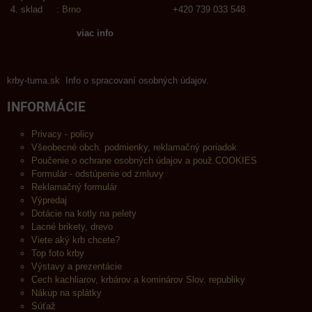
sklad :
Brno
+420 739 033 548
viac info
krby-tuma.sk Info o spracovaní osobných údajov.
INFORMÁCIE
Privacy - policy
Všeobecné obch. podmienky, reklamačný poriadok
Poučenie o ochrane osobných údajov a použ.COOKIES
Formulár - odstúpenie od zmluvy
Reklamačný formulár
Výpredaj
Dotácie na kotly na pelety
Lacné brikety, drevo
Viete aký krb chcete?
Top foto krby
Výstavy a prezentácie
Cech kachliarov, krbárov a kominárov Slov. republiky
Nákup na splátky
Súťaž