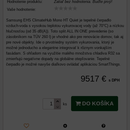
Hodnotenie produktu:
Zatiaľ bez hodnotenia. Buďte prvý!
Vaše hodnotenie:
Samsung EHS ClimateHub Mono HT Quiet je tepelné čerpadlo
vzduch-voda s vysokou teplotou vykurovacej vody (až 70°C) a nízkou
hlučnosťou (od 35 dB(A)). Toto split ALL IN ONE prevedenie (so
zásobníkom na TÚV 260 l) je vhodné ako pre renovácie domov, tak aj
pre nové objekty. Ide o prvotriedny systém vykurovania, ktorý je
možné jednoducho a elegantne integrovať k rôznym vonkajším
fasádam. S ohľadom na využitie malého množstva chladiva R32 sa
zmierňujú negatívne dopady na globálne otepľovanie. Tepelné
čerpadlo je možné navyše diaľkovo ovládať aplikáciou SmartThings.
9517 €
s DPH
DO KOŠÍKA
ks