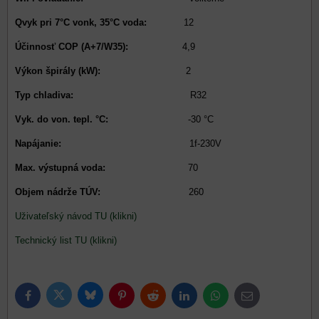
Qvyk pri 7°C vonk, 35°C voda:
12
Účinnosť COP (A+7/W35):
4,9
Výkon špirály (kW):
2
Typ chladiva:
R32
Vyk. do von. tepl. °C:
-30 °C
Napájanie:
1f-230V
Max. výstupná voda:
70
Objem nádrže TÚV:
260
Uživateľský návod TU (klikni)
Technický list TU (klikni)
Bluesky
Twitter
Facebook
Pinterest
Reddit
LinkedIn
WhatsApp
E-
mail