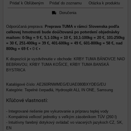
Pridať k Obľúbeným
Pridať do zoznamu
Otázka k produktu
Doručenia
Preprava TUMA v rámci Slovenska podľa
celkovej hmotnosti bude doúčtovaná po potvrdení objednávky
mailom: 0-5kg = 9 €, 5,1-10kg = 10 €, 10,1-100kg = 20 €, 101-250kg
= 30 €, 251-400kg = 39 €, 401-600kg = 49 €, 601-800kg = 58 €, nad
800kg = 69 €
•
0 €
•
KRBY TUMA BÁNOVCE NAD
BEBRAVOU, KRBY TUMA KOŠICE, KRBY TUMA BANSKÁ
BYSTRICA
Katalógové číslo: AE260RNWMEG/EUAE080BXYDEG/EU
Kategórie: Tepelné čerpadlá, Hydrosplit ALL IN ONE, Samsung
Kľúčové vlastnosti:
- Integrované riešenie pre vykurovanie a prípravu teplej vody
- Kompaktná veľkosť jednotky s veľkým zásobníkom TÚV (260 l)
- Intuitívny farebný dotykový ovládač vo viacerých jazykoch CZ, SK,
EN