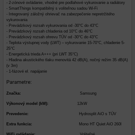
- 2-zónové ovládanie, vhodné pre podlahové vykurovanie a radiátory
- SmartThings kompatibilný s voliteľnou sadou Wi-Fi
- Integrovaný záložný ohrievač na zabezpečenie nepretržitého
vykurovania
- Prevádzkový rozsah vykurovania od -30°C do 43°C
- Prevádzkový rozsah chladenia od 10°C do 46°C
- Prevádzkový rozsah ohrevu TÚV od -30°C do 43°C
- Teplota výstupnej vody (LWT) – vykurovanie 15-70°C, chladenie 5-
25°C
- Energetická trieda A+++ (pri LWT 35°C)
- Hladina akustického tlaku menovitá 42 dB(A), nočný režim 35 dB(A)
(v 3m)
- 1-fázové el. napájanie
Parametre:
Značka:
Samsung
Výkonový model (kW):
12kW
Prevedenie:
Hydrosplit AiO s TÚV
Extra funkcia:
Mono HT Quiet AiO 260l
WiFi ovládanie:
Voliteľné