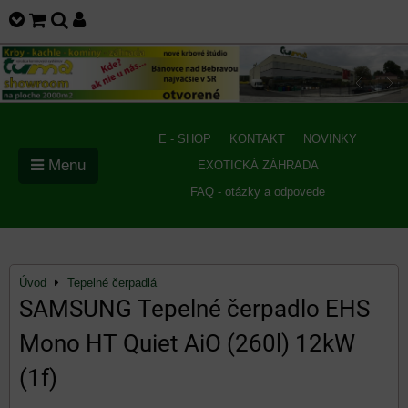
E - SHOP
KONTAKT
NOVINKY
Menu
EXOTICKÁ ZÁHRADA
FAQ - otázky a odpovede
Úvod
Tepelné čerpadlá
SAMSUNG Tepelné čerpadlo EHS
Mono HT Quiet AiO (260l) 12kW
(1f)