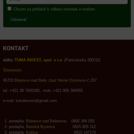
Chcem sa prihlásiť k odberu noviniek e-mailom
Odoberať
KONTAKT
sídlo:
TUMA INVEST, spol. s r.o.
(Partizánska 300/32)
Showroom:
95703
Bánovce nad Bebr.,časť Horné Ozorovce č.297
tel.:+421 38 7600180, mob.:+421 905 394055
e-mail:
tumainvest@gmail.com
predajňa:
Bánovce nad Bebravou
0905 394 055
predajňa:
Banská Bystrica
0915 905 112
predajňa:
Košice
0915 147170