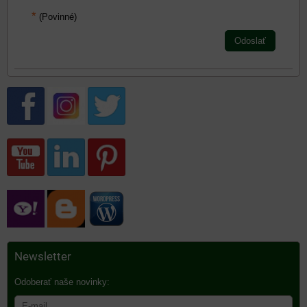
*
(Povinné)
Odoslať
Newsletter
Odoberať naše novinky: