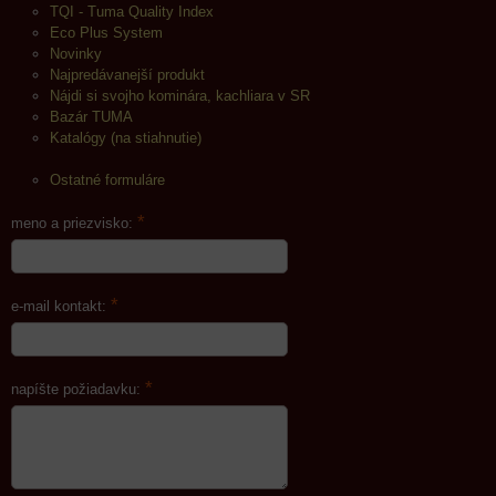
TQI - Tuma Quality Index
Eco Plus System
Novinky
Najpredávanejší produkt
Nájdi si svojho kominára, kachliara v SR
Bazár TUMA
Katalógy (na stiahnutie)
Ostatné formuláre
*
meno a priezvisko:
*
e-mail kontakt:
*
napíšte požiadavku: