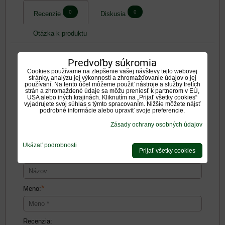
0
0
Recenzie
Diskusia
Otázka k produktu
Predvoľby súkromia
Hodnotenie produktu
Cookies používame na zlepšenie vašej návštevy tejto webovej
stránky, analýzu jej výkonnosti a zhromažďovanie údajov o jej
používaní. Na tento účel môžeme použiť nástroje a služby tretích
strán a zhromaždené údaje sa môžu preniesť k partnerom v EÚ,
Zatiaľ bez hodnotenia. Buďte prvý!
USA alebo iných krajinách. Kliknutím na „Prijať všetky cookies“
vyjadrujete svoj súhlas s týmto spracovaním. Nižšie môžete nájsť
podrobné informácie alebo upraviť svoje preferencie.
Pridať recenziu
Zásady ochrany osobných údajov
Pridať recenziu
Ukázať podrobnosti
Prijať všetky cookies
Názov:
*
Meno:
Recenzia: