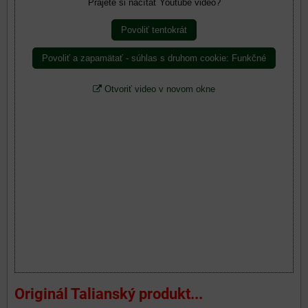
Prajete si načítať Youtube video?
Povoliť tentokrát
Povoliť a zapamätať - súhlas s druhom cookie: Funkčné
Otvoriť video v novom okne
Originál Talianský produkt...