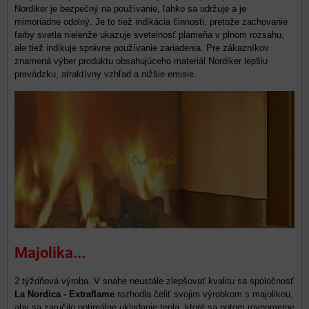
Nordiker je bezpečný na používanie, ľahko sa udržuje a je
mimoriadne odolný. Je to tiež indikácia činnosti, pretože zachovanie
farby svetla nielenže ukazuje svetelnosť plameňa v plnom rozsahu,
ale tiež indikuje správne používanie zariadenia. Pre zákazníkov
znamená výber produktu obsahujúceho materiál Nordiker lepšiu
prevádzku, atraktívny vzhľad a nižšie emisie.
Majolika...
2 týždňová výroba. V snahe neustále zlepšovať kvalitu sa spoločnosť
La Nordica - Extraflame
rozhodla čeliť svojim výrobkom s majolikou,
aby sa zaručilo optimálne ukladanie tepla, ktoré sa potom rovnomerne