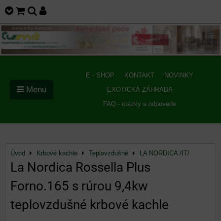
E - SHOP
KONTAKT
NOVINKY
Menu
EXOTICKÁ ZÁHRADA
FAQ - otázky a odpovede
Úvod
Krbové kachle
Teplovzdušné
LA NORDICA /IT/
La Nordica Rossella Plus
Forno.165 s rúrou 9,4kw
teplovzdušné krbové kachle