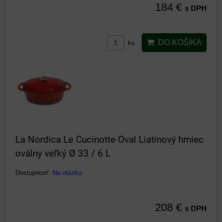
184 €
s DPH
DO KOŠÍKA
ks
La Nordica Le Cucinotte Oval Liatinový hrniec
oválny veľký Ø 33 / 6 L
Dostupnosť:
Na otázku
208 €
s DPH