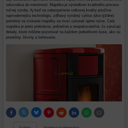
odovzdáva do miestnosti. Majolika je výsledkom kvalitného procesu
ručnej výroby. Aj keď na zabezpečenie celkovej kvality používa
najmodernejšiu technológiu, zdĺhavý výrobný cyklus (dva týždne)
potrebný na získanie majoliky sa musí vykonať úplne ručne. Celá
majolika je preto prekrásna, jedinečná a neopakovateľná, čo zaručujú
detaily, ktoré môžete pozorovať na každom jednotlivom kuse, ako sú
praskliny, škvrny a tieňovanie.
Bluesky
Twitter
Facebook
Pinterest
Reddit
LinkedIn
WhatsApp
E-
mail
Galéria
Doplnkové informácie