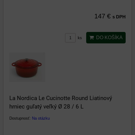
147 €
s DPH
DO KOŠÍKA
ks
La Nordica Le Cucinotte Round Liatinový
hrniec guľatý veľký Ø 28 / 6 L
Dostupnosť:
Na otázku