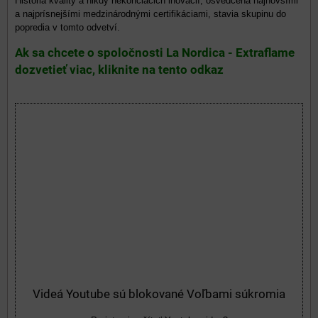
História kvality a nikdy nekončiacich inovácií, osvedčená najnovšími
a najprísnejšími medzinárodnými certifikáciami, stavia skupinu do
popredia v tomto odvetví.
Ak sa chcete o spoločnosti La Nordica - Extraflame
dozvetieť viac, kliknite na tento odkaz
Videá Youtube sú blokované Voľbami súkromia