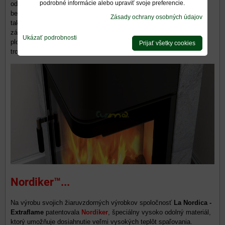
podrobné informácie alebo upraviť svoje preferencie.
odolného materiálu s vysokou tepelnou odolnosťou. V porovnaní s
bežným sklom má sklokeramika koeficient tepelnej rozťažnosti
Zásady ochrany osobných údajov
takmer nula, preto sa pri zahrievaní nedeformuje a predstavuje
základný materiál pre všetky krby a kachle, ktoré používajú nielen
Ukázať podrobnosti
ploché formáty, ale aj zaoblené, zakrivené alebo dokonca
Prijať všetky cookies
trojrozmerné v rôznych veľkostiach.
​Nordiker™...
Na výrobu svojich žiaruvzdorných výrobkov spoločnosť
La Nordica -
Extraflame
patentovala
Nordiker
, špeciálny vysoko odolný materiál,
ktorý umožňuje dosiahnutie veľmi vysokých teplôt spaľovania.