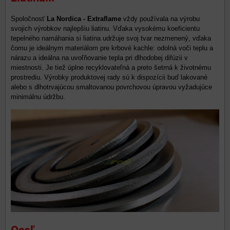
Spoločnosť
La Nordica - Extraflame
vždy používala na výrobu
svojich výrobkov najlepšiu liatinu. Vďaka vysokému koeficientu
tepelného namáhania si liatina udržuje svoj tvar nezmenený, vďaka
čomu je ideálnym materiálom pre krbové kachle: odolná voči teplu a
nárazu a ideálna na uvoľňovanie tepla pri dlhodobej difúzii v
miestnosti. Je tiež úplne recyklovateľná a preto šetrná k životnému
prostrediu. Výrobky produktovej rady sú k dispozícii buď lakované
alebo s dlhotrvajúcou smaltovanou povrchovou úpravou vyžadujúce
minimálnu údržbu.