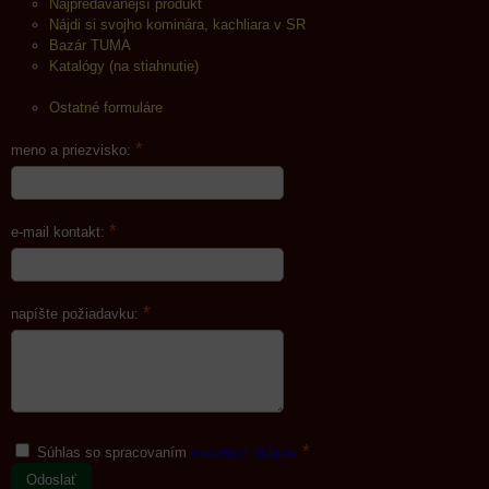
Najpredávanejší produkt
Nájdi si svojho kominára, kachliara v SR
Bazár TUMA
Katalógy (na stiahnutie)
Ostatné formuláre
*
meno a priezvisko:
*
e-mail kontakt:
*
napíšte požiadavku:
*
Súhlas so spracovaním
osobných údajov
Odoslať