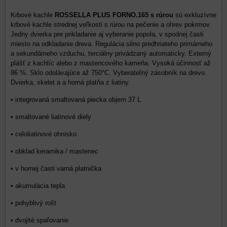
Krbové kachle
ROSSELLA PLUS FORNO.165 s rúrou
sú exkluzívne
krbové kachle strednej veľkosti s rúrou na pečenie a ohrev pokrmov.
Jedny dvierka pre prikladanie aj vyberanie popola, v spodnej časti
miesto na odkladanie dreva. Regulácia silno predhriateho primárneho
a sekundárneho vzduchu, terciálny privádzaný automaticky. Externý
plášť z kachlíc alebo z mastencového kameňa. Vysoká účinnosť až
86 %. Sklo odolávajúce až 750°C. Vyberateľný zásobník na drevo.
Dvierka, skelet a a horná platňa z liatiny.
• integrovaná smaltovaná piecka objem 37 L
• smaltované liatinové diely
• celoliatinové ohnisko
• obklad keramika / mastenec
• v hornej časti varná platnička
• akumulácia tepla
• pohyblivý rošt
• dvojité spaľovanie