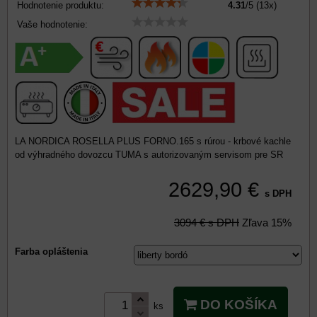
Hodnotenie produktu:
4.31
/
5
(
13
x)
Vaše hodnotenie:
LA NORDICA ROSELLA PLUS FORNO.165 s rúrou - krbové kachle
od výhradného dovozcu TUMA s autorizovaným servisom pre SR
2629,90 €
s DPH
3094 €
s DPH
Zľava
15%
Farba opláštenia
DO KOŠÍKA
ks