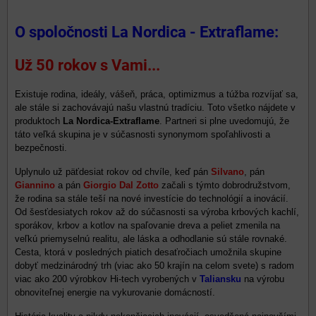
O spoločnosti La Nordica - Extraflame:
Už 50 rokov s Vami...
Existuje rodina, ideály, vášeň, práca, optimizmus a túžba rozvíjať sa,
ale stále si zachovávajú našu vlastnú tradíciu. Toto všetko nájdete v
produktoch
La Nordica-Extraflame
. Partneri si plne uvedomujú, že
táto veľká skupina je v súčasnosti synonymom spoľahlivosti a
bezpečnosti.
Uplynulo už päťdesiat rokov od chvíle, keď pán
Silvano
, pán
Giannino
a pán
Giorgio Dal Zotto
začali s týmto dobrodružstvom,
že rodina sa stále teší na nové investície do technológií a inovácií.
Od šesťdesiatych rokov až do súčasnosti sa výroba krbových kachlí,
sporákov, krbov a kotlov na spaľovanie dreva a peliet zmenila na
veľkú priemyselnú realitu, ale láska a odhodlanie sú stále rovnaké.
Cesta, ktorá v posledných piatich desaťročiach umožnila skupine
dobyť medzinárodný trh (viac ako 50 krajín na celom svete) s radom
viac ako 200 výrobkov Hi-tech vyrobených v
Taliansku
na výrobu
obnoviteľnej energie na vykurovanie domácností.