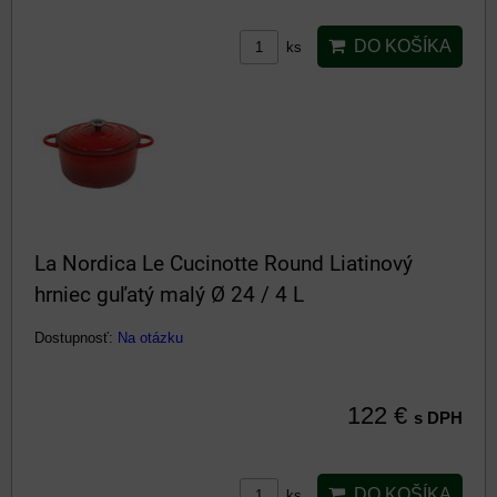
DO KOŠÍKA
ks
La Nordica Le Cucinotte Round Liatinový
hrniec guľatý malý Ø 24 / 4 L
Dostupnosť:
Na otázku
122 €
s DPH
DO KOŠÍKA
ks