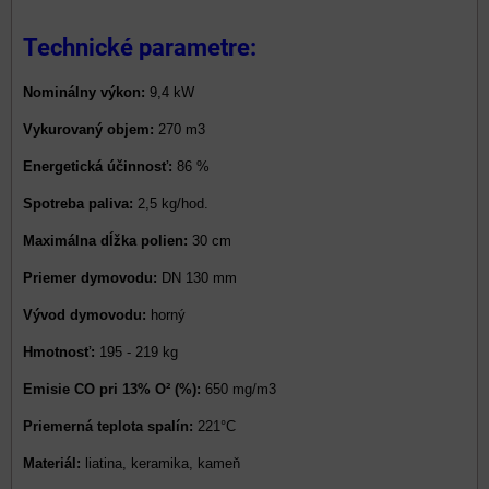
Technické parametre:
Nominálny výkon:
9,4 kW
Vykurovaný objem:
270 m3
Energetická účinnosť:
86
%
Spotreba paliva:
2,5 kg/hod.
Maximálna dĺžka polien:
30 cm
Priemer dymovodu:
DN 130 mm
Vývod dymovodu:
horný
Hmotnosť:
195 - 219 kg
Emisie CO pri 13% O² (%):
650 mg/m3
Priemerná teplota spalín:
221°C
Materiál:
liatina, keramika, kameň