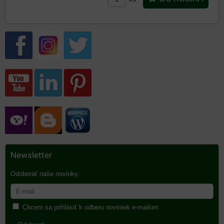
Newsletter
Odoberať naše novinky:
Chcem sa prihlásiť k odberu noviniek e-mailom