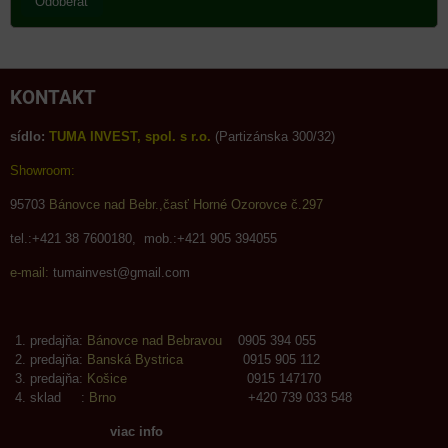
Odoberať
KONTAKT
sídlo:
TUMA INVEST, spol. s r.o.
(Partizánska 300/32)
Showroom:
95703
Bánovce nad Bebr.,časť Horné Ozorovce č.297
tel.:+421 38 7600180, mob.:+421 905 394055
e-mail:
tumainvest@gmail.com
predajňa:
Bánovce nad Bebravou
0905 394 055
predajňa:
Banská Bystrica
0915 905 112
predajňa:
Košice
0915 147170
sklad :
Brno
+420 739 033 548
viac info