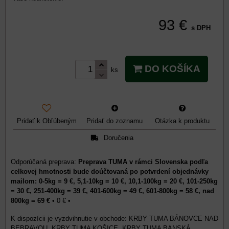
93 €
s DPH
DO KOŠÍKA
ks
Pridať k Obľúbeným
Pridať do zoznamu
Otázka k produktu
Doručenia
Preprava TUMA v rámci Slovenska podľa
celkovej hmotnosti bude doúčtovaná po potvrdení objednávky
mailom: 0-5kg = 9 €, 5,1-10kg = 10 €, 10,1-100kg = 20 €, 101-250kg
= 30 €, 251-400kg = 39 €, 401-600kg = 49 €, 601-800kg = 58 €, nad
800kg = 69 €
•
0 €
•
KRBY TUMA BÁNOVCE NAD
BEBRAVOU, KRBY TUMA KOŠICE, KRBY TUMA BANSKÁ