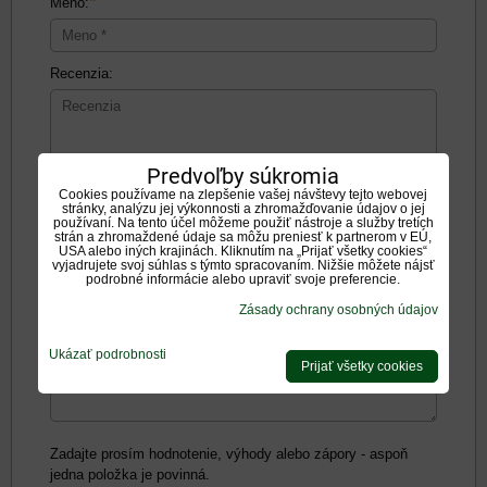
*
Meno:
Recenzia:
Predvoľby súkromia
Cookies používame na zlepšenie vašej návštevy tejto webovej
Pozitíva:
stránky, analýzu jej výkonnosti a zhromažďovanie údajov o jej
používaní. Na tento účel môžeme použiť nástroje a služby tretích
strán a zhromaždené údaje sa môžu preniesť k partnerom v EÚ,
USA alebo iných krajinách. Kliknutím na „Prijať všetky cookies“
vyjadrujete svoj súhlas s týmto spracovaním. Nižšie môžete nájsť
podrobné informácie alebo upraviť svoje preferencie.
Zásady ochrany osobných údajov
Negatíva:
Ukázať podrobnosti
Prijať všetky cookies
Zadajte prosím hodnotenie, výhody alebo zápory - aspoň
jedna položka je povinná.