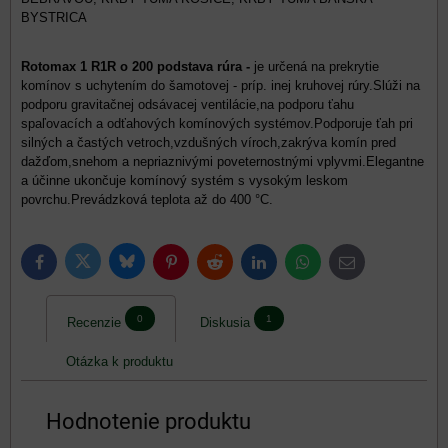
BYSTRICA
Rotomax 1 R1R o 200 podstava rúra -
je určená na prekrytie
komínov s uchytením do šamotovej - príp. inej kruhovej rúry.Slúži na
podporu gravitačnej odsávacej ventilácie,na podporu ťahu
spaľovacích a odťahových komínových systémov.Podporuje ťah pri
silných a častých vetroch,vzdušných víroch,zakrýva komín pred
dažďom,snehom a nepriaznivými poveternostnými vplyvmi.Elegantne
a účinne ukončuje komínový systém s vysokým leskom
povrchu.Prevádzková teplota až do 400 °C.
Bluesky
Twitter
Facebook
Pinterest
Reddit
LinkedIn
WhatsApp
E-
mail
0
1
Recenzie
Diskusia
Otázka k produktu
Hodnotenie produktu