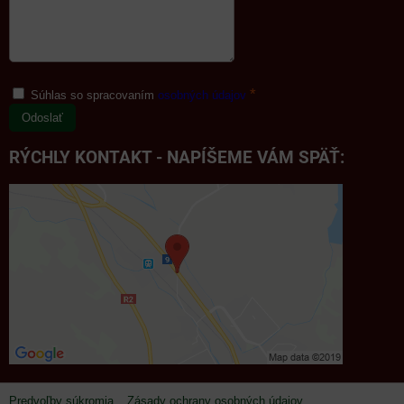
*
Súhlas so spracovaním
osobných údajov
Odoslať
RÝCHLY KONTAKT - NAPÍŠEME VÁM SPÄŤ:
Predvoľby súkromia
Zásady ochrany osobných údajov