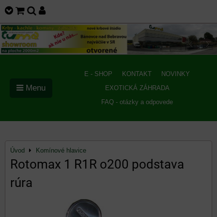
E - SHOP
KONTAKT
NOVINKY
Menu
EXOTICKÁ ZÁHRADA
FAQ - otázky a odpovede
Úvod
Komínové hlavice
Rotomax 1 R1R o200 podstava
rúra