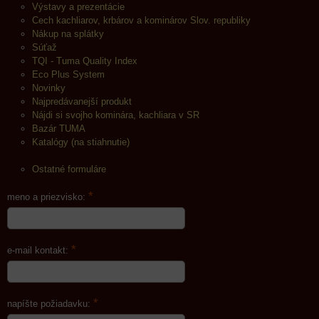
Výstavy a prezentácie
Cech kachliarov, krbárov a kominárov Slov. republiky
Nákup na splátky
Súťaž
TQI - Tuma Quality Index
Eco Plus System
Novinky
Najpredávanejší produkt
Nájdi si svojho kominára, kachliara v SR
Bazár TUMA
Katalógy (na stiahnutie)
Ostatné formuláre
*
meno a priezvisko:
*
e-mail kontakt:
*
napíšte požiadavku: