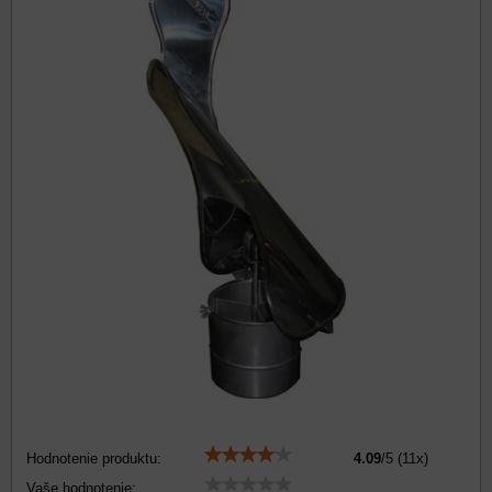
Hodnotenie produktu:
4.09
/
5
(
11
x)
Vaše hodnotenie: