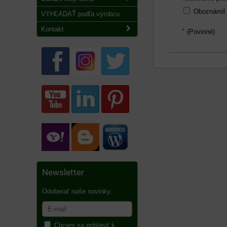
Oboznámil
VYHĽADAŤ podľa výrobcu
Kontakt
*
(Povinné)
Newsletter
Odoberať naše novinky:
Chcem sa prihlásiť k