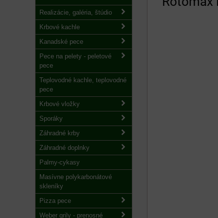
Rotomax F
Realizácie, galéria, štúdio
Krbové kachle
Kanadské pece
Pece na pelety - peletové
pece
Teplovodné kachle, teplovodné
pece
Krbové vložky
Sporáky
Záhradné krby
Záhradné doplnky
Palmy-cykasy
Masívne polykarbonátové
skleníky
Pizza pece
Weber grily - prenosné