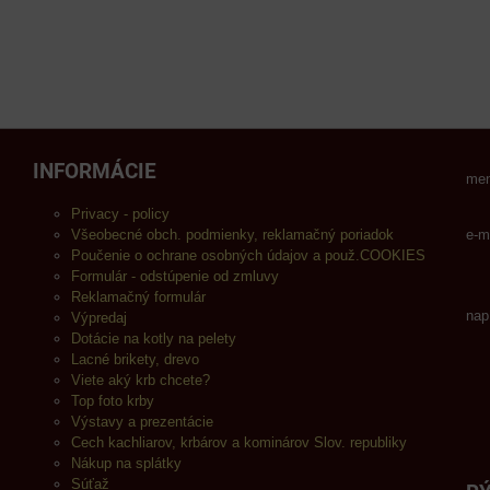
INFORMÁCIE
men
Privacy - policy
Všeobecné obch. podmienky, reklamačný poriadok
e-m
Poučenie o ochrane osobných údajov a použ.COOKIES
Formulár - odstúpenie od zmluvy
Reklamačný formulár
nap
Výpredaj
Dotácie na kotly na pelety
Lacné brikety, drevo
Viete aký krb chcete?
Top foto krby
Výstavy a prezentácie
Cech kachliarov, krbárov a kominárov Slov. republiky
Nákup na splátky
Súťaž