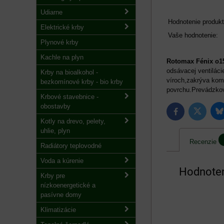
Udiarne
Hodnotenie produkt
Elektrické krby
Vaše hodnotenie:
Plynové krby
Kachle na plyn
Rotomax Fénix o15
odsávacej ventilác
Krby na bioalkohol -
víroch,zakrýva kom
bezkomínové krby - bio krby
povrchu.Prevádzkov
Krbové stavebnice -
obostavby
B
Twitter
Facebook
Kotly na drevo, pelety,
uhlie, plyn
Recenzie
Radiátory teplovodné
Voda a kúrenie
Hodnoten
Krby pre
nízkoenergetické a
pasívne domy
Klimatizácie