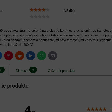
u:
4
/
5
(
5
x)
0 podstava rúra -
je určená na prekrytie komínov s uchytením do šamotovej - 
ie,na podporu ťahu spaľovacích a odťahových komínových systémov.Podporuje
ín pred dažďom,snehom a nepriaznivými poveternostnými vplyvmi.Elegantn
á teplota až do 400 °C.
luesky
Pinterest
Reddit
LinkedIn
WhatsApp
E-
mail
0
0
Diskusia
Otázka k produktu
ie produktu
4