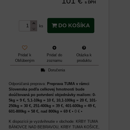
101 €
s DPH
DO KOŠÍKA
ks
Pridať k
Pridať do
Otázka k
Obľúbeným
zoznamu
produktu
Doručenia
Preprava TUMA v rámci
Slovenska podľa celkovej hmotnosti bude
doúčtovaná po potvrdení objednávky mailom: 0-
5kg = 9 €, 5,1-10kg = 10 €, 10,1-100kg = 20 €, 101-
250kg = 30 €, 251-400kg = 39 €, 401-600kg = 49 €,
601-800kg = 58 €, nad 800kg = 69 €
•
0 €
•
KRBY TUMA
BÁNOVCE NAD BEBRAVOU, KRBY TUMA KOŠICE,