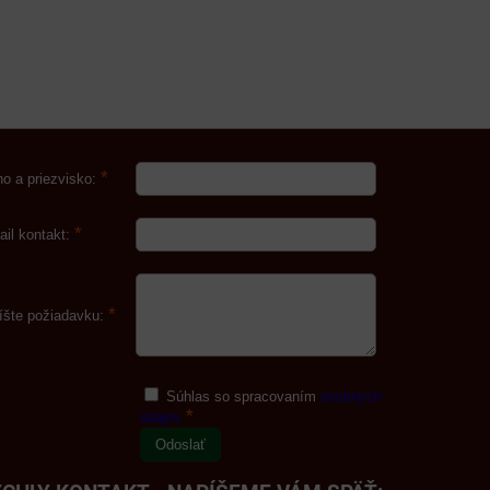
*
o a priezvisko:
*
ail kontakt:
*
íšte požiadavku:
Súhlas so spracovaním
osobných
*
údajov
Odoslať