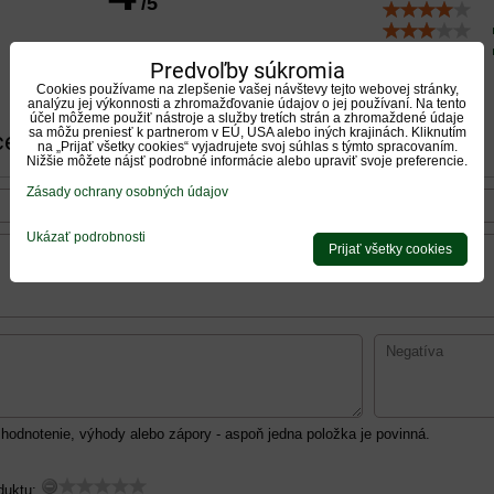
/5
5 hodnotení
Predvoľby súkromia
Cookies používame na zlepšenie vašej návštevy tejto webovej stránky,
analýzu jej výkonnosti a zhromažďovanie údajov o jej používaní. Na tento
Pridať recenziu
účel môžeme použiť nástroje a služby tretích strán a zhromaždené údaje
sa môžu preniesť k partnerom v EÚ, USA alebo iných krajinách. Kliknutím
cenziu
na „Prijať všetky cookies“ vyjadrujete svoj súhlas s týmto spracovaním.
Nižšie môžete nájsť podrobné informácie alebo upraviť svoje preferencie.
Zásady ochrany osobných údajov
Ukázať podrobnosti
Prijať všetky cookies
hodnotenie, výhody alebo zápory - aspoň jedna položka je povinná.
duktu: