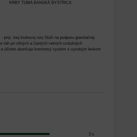
KRBY TUMA BANSKÁ BYSTRICA
príp. inej kruhovej rúry.Slúži na podporu gravitačnej
 ťah pri silných a častých vetroch,vzdušných
e a účinne ukončuje komínový systém s vysokým leskom
3 x