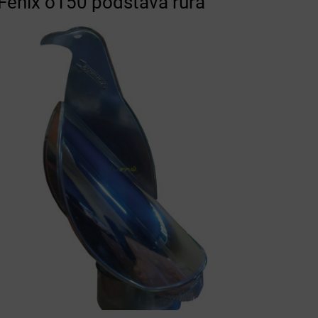
énix o150 podstava rúra