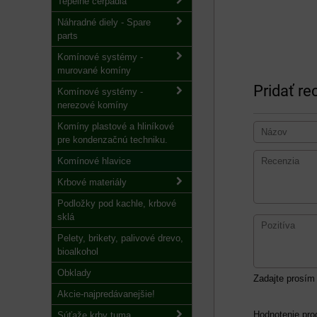
Tepelné čerpadlá
Náhradné diely - Spare
parts
Komínové systémy -
murované komíny
Pridať re
Komínové systémy -
nerezové komíny
Komíny plastové a hliníkové
pre kondenzačnú techniku.
Komínové hlavice
Krbové materiály
Podložky pod kachle, krbové
sklá
Pelety, brikety, palivové drevo,
bioalkohol
Obklady
Zadajte prosím 
Akcie-najpredávanejšie!
Hodnotenie pro
Súťaže krby tuma