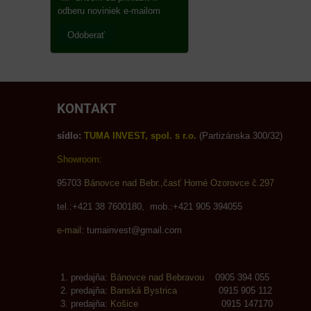
odberu noviniek e-mailom
Odoberať
KONTAKT
sídlo:
TUMA INVEST, spol. s r.o.
(Partizánska 300/32)
Showroom:
95703
Bánovce nad Bebr.,časť Horné Ozorovce č.297
tel.:+421 38 7600180, mob.:+421 905 394055
e-mail:
tumainvest@gmail.com
predajňa:
Bánovce nad Bebravou
0905 394 055
predajňa:
Banská Bystrica
0915 905 112
predajňa:
Košice
0915 147170