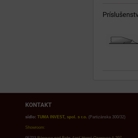
Príslušenst
KONTAKT
sídlo:
TUMA INVEST, spol. s r.o.
(Partizánska 300/32)
Showroom:
95703
Bánovce nad Bebr.,časť Horné Ozorovce č.297