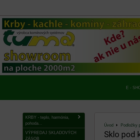
E - SH
KRBY - teplo, harmónia,
pohoda...
Úvod
Podložky p
Sklo pod 
VÝPREDAJ SKLADOVÝCH
ZÁSOB