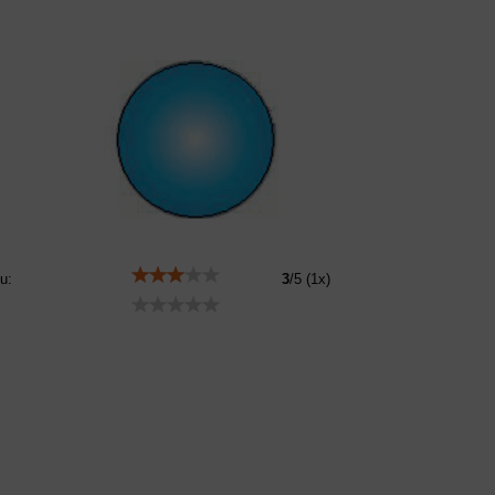
u:
3
/
5
(
1
x)