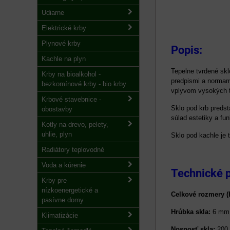
Udiarne
Elektrické krby
Plynové krby
Popis:
Kachle na plyn
Tepelne tvrdené skl
Krby na bioalkohol -
predpismi a normami
bezkomínové krby - bio krby
vplyvom vysokých t
Krbové stavebnice -
Sklo pod krb preds
obostavby
súlad estetiky a fun
Kotly na drevo, pelety,
uhlie, plyn
Sklo pod kachle je
Radiátory teplovodné
Voda a kúrenie
Technické 
Krby pre
nízkoenergetické a
Celkové rozmery (H
pasívne domy
Hrúbka skla:
6 mm
Klimatizácie
Nosnosť skla:
200 