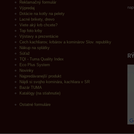
Reklamačný formulár
nap
Výpredaj
Dotácie na kotly na pelety
Lacné brikety, drevo
Viete aký krb chcete?
Top foto krby
Výstavy a prezentácie
Cech kachliarov, krbárov a kominárov Slov. republiky
Nákup na splátky
Súťaž
RÝ
TQI - Tuma Quality Index
Eco Plus System
Novinky
Najpredávanejší produkt
Nájdi si svojho kominára, kachliara v SR
Bazár TUMA
Katalógy (na stiahnutie)
Ostatné formuláre