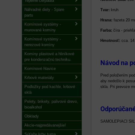
Tepelné čerpadlá
Náhradné diely - Spare
Tvar:
kruh
parts
Hrana:
fazeta 20 
Komínové systémy -
murované komíny
Farba:
číra - priehľ
Komínové systémy -
Hmotnosť:
cca. 14
nerezové komíny
Komíny plastové a hliníkové
pre kondenzačnú techniku.
Návod na po
Komínové hlavice
Pred položením podk
Krbové materiály
aby nedošlo k posun
Podložky pod kachle, krbové
skla. Pri prevoze mu
sklá
Pelety, brikety, palivové drevo,
bioalkohol
Odporúčané 
Obklady
SAMOLEPIACI SI
Akcie-najpredávanejšie!
Súťaže krby tuma