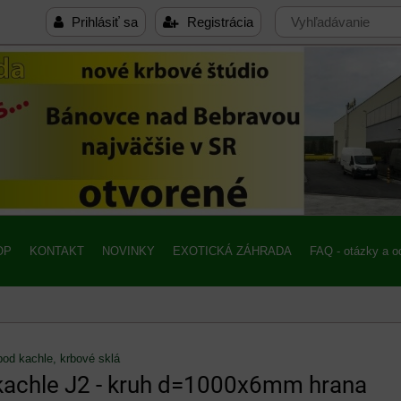
Prihlásiť sa
Registrácia
OP
KONTAKT
NOVINKY
EXOTICKÁ ZÁHRADA
FAQ - otázky a 
od kachle, krbové sklá
kachle J2 - kruh d=1000x6mm hrana