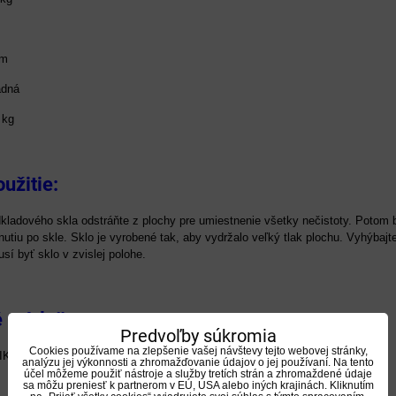
mm
adná
 kg
užitie:
ladového skla odstráňte z plochy pre umiestnenie všetky nečistoty. Potom b
utiu po skle. Sklo je vyrobené tak, aby vydržalo veľký tlak plochu. Vyhýba
sí byť sklo v zvislej polohe.
príslušenstvo:
Predvoľby súkromia
Cookies používame na zlepšenie vašej návštevy tejto webovej stránky,
LIKÓNOVÝ PROFIL NA OKRAJE SKLA
analýzu jej výkonnosti a zhromažďovanie údajov o jej používaní. Na tento
účel môžeme použiť nástroje a služby tretích strán a zhromaždené údaje
sa môžu preniesť k partnerom v EÚ, USA alebo iných krajinách. Kliknutím