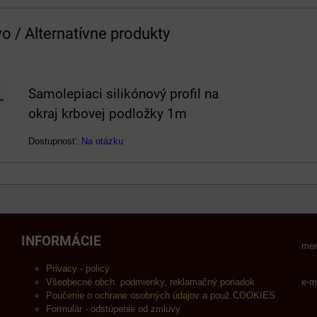
vo / Alternatívne produkty
Samolepiaci silikónový profil na
okraj krbovej podložky 1m
Dostupnosť:
Na otázku
INFORMÁCIE
men
Privacy - policy
Všeobecné obch. podmienky, reklamačný poriadok
e-m
Poučenie o ochrane osobných údajov a použ.COOKIES
Formulár - odstúpenie od zmluvy