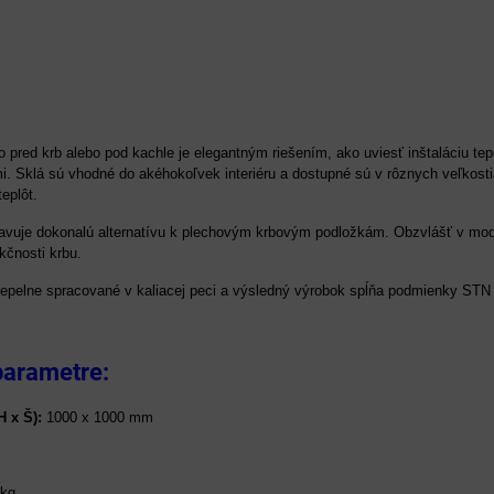
o pred krb alebo pod kachle je elegantným riešením, ako uviesť inštaláciu t
. Sklá sú vhodné do akéhokoľvek interiéru a dostupné sú v rôznych veľkostiac
eplôt.
tavuje dokonalú alternatívu k plechovým krbovým podložkám. Obzvlášť v mo
kčnosti krbu.
 tepelne spracované v kaliacej peci a výsledný výrobok spĺňa podmienky STN
parametre:
 x Š):
1000 x 1000 mm
kg