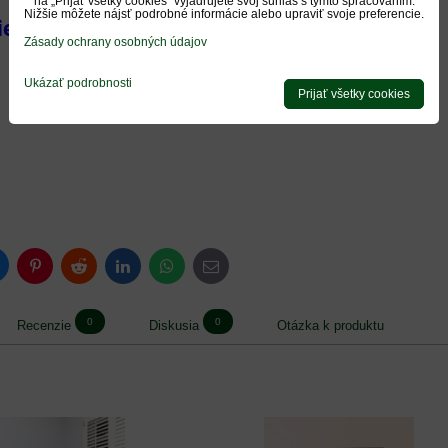
na „Prijať všetky cookies“ vyjadrujete svoj súhlas s týmto spracovaním.
Nižšie môžete nájsť podrobné informácie alebo upraviť svoje preferencie.
ie:
Zásady ochrany osobných údajov
Ukázať podrobnosti
Prijať všetky cookies
luesky
Pinterest
Reddit
LinkedIn
WhatsApp
E-
mail
0
0
Recenzie
Diskusia
Otázka k produktu