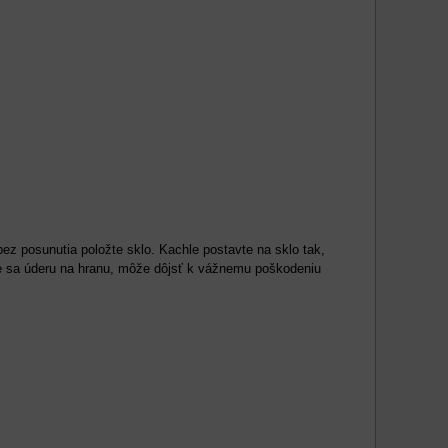
ez posunutia položte sklo. Kachle postavte na sklo tak,
jte sa úderu na hranu, môže dôjsť k vážnemu poškodeniu