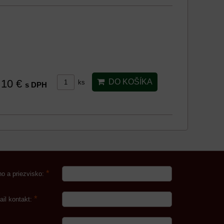
10 €
DO KOŠÍKA
ks
s DPH
*
o a priezvisko:
*
ail kontakt: