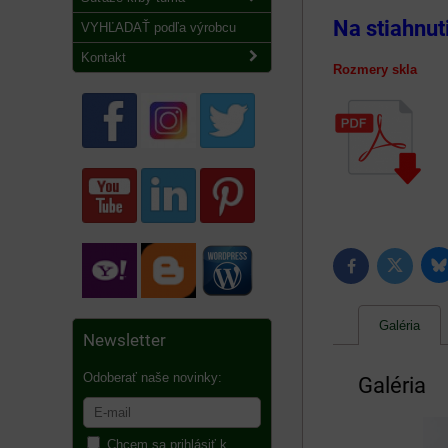
Na stiahnut
VYHĽADAŤ podľa výrobcu
Kontakt
Rozmery skla
B
Twitter
Facebook
Galéria
Newsletter
Odoberať naše novinky:
Galéria
Chcem sa prihlásiť k