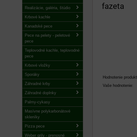
fazeta
Realizácie, galéria, štúdio
Krbové kachle
Kanadské pece
Pece na pelety - peletové
pece
Teplovodné kachle, teplovodné
pece
Krbové vložky
Sporáky
Hodnotenie produkt
Záhradné krby
Vaše hodnotenie:
Záhradné doplnky
Palmy-cykasy
Masívne polykarbonátové
skleníky
Pizza pece
Weber grily - prenosné