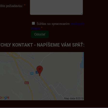
*
íšte požiadavku:
Súhlas so spracovaním
osobných
*
údajov
Odoslať
CHLY KONTAKT - NAPÍŠEME VÁM SPÄŤ: