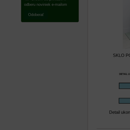
odberu noviniek e-mailom
Odoberať
SKLO PO
Detail uko