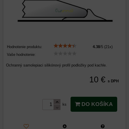
Hodnotenie produktu:
4.38
/
5
(
21
x)
Vaše hodnotenie:
Ochranný samolepiaci silikónový profil podložky pod kachle.
10 €
s DPH
DO KOŠÍKA
ks