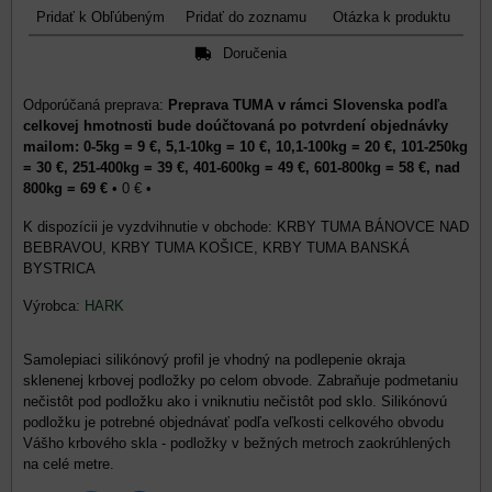
Pridať k Obľúbeným
Pridať do zoznamu
Otázka k produktu
Doručenia
Preprava TUMA v rámci Slovenska podľa
celkovej hmotnosti bude doúčtovaná po potvrdení objednávky
mailom: 0-5kg = 9 €, 5,1-10kg = 10 €, 10,1-100kg = 20 €, 101-250kg
= 30 €, 251-400kg = 39 €, 401-600kg = 49 €, 601-800kg = 58 €, nad
800kg = 69 €
•
0 €
•
KRBY TUMA BÁNOVCE NAD
BEBRAVOU, KRBY TUMA KOŠICE, KRBY TUMA BANSKÁ
BYSTRICA
Výrobca:
HARK
Samolepiaci silikónový profil je vhodný na podlepenie okraja
sklenenej krbovej podložky po celom obvode. Zabraňuje podmetaniu
nečistôt pod podložku ako i vniknutiu nečistôt pod sklo. Silikónovú
podložku je potrebné objednávať podľa veľkosti celkového obvodu
Vášho krbového skla - podložky v bežných metroch zaokrúhlených
na celé metre.