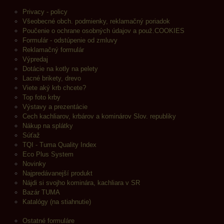
Privacy - policy
Všeobecné obch. podmienky, reklamačný poriadok
Poučenie o ochrane osobných údajov a použ.COOKIES
Formulár - odstúpenie od zmluvy
Reklamačný formulár
Výpredaj
Dotácie na kotly na pelety
Lacné brikety, drevo
Viete aký krb chcete?
Top foto krby
Výstavy a prezentácie
Cech kachliarov, krbárov a kominárov Slov. republiky
Nákup na splátky
Súťaž
TQI - Tuma Quality Index
Eco Plus System
Novinky
Najpredávanejší produkt
Nájdi si svojho kominára, kachliara v SR
Bazár TUMA
Katalógy (na stiahnutie)
Ostatné formuláre