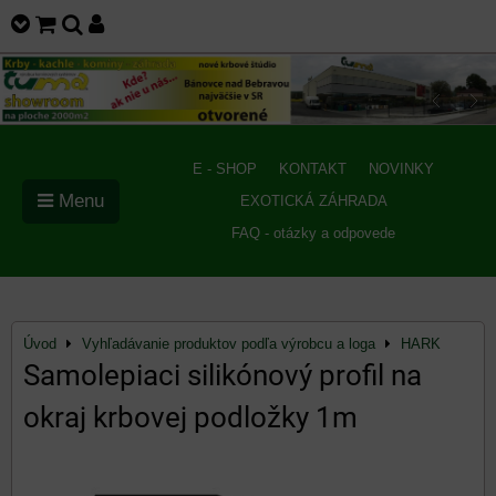
E - SHOP
KONTAKT
NOVINKY
Menu
EXOTICKÁ ZÁHRADA
FAQ - otázky a odpovede
Úvod
Vyhľadávanie produktov podľa výrobcu a loga
HARK
Samolepiaci silikónový profil na
okraj krbovej podložky 1m