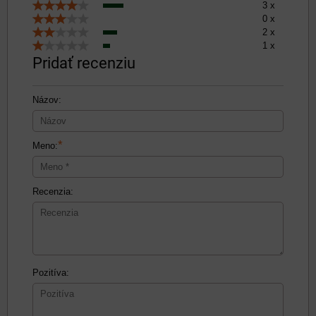
3 x
0 x
2 x
1 x
Pridať recenziu
Názov:
*
Meno:
Recenzia:
Pozitíva: