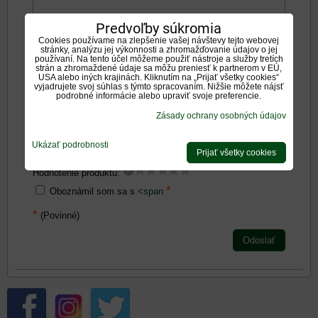
Predvoľby súkromia
Negatíva:
Cookies používame na zlepšenie vašej návštevy tejto webovej
stránky, analýzu jej výkonnosti a zhromažďovanie údajov o jej
používaní. Na tento účel môžeme použiť nástroje a služby tretích
strán a zhromaždené údaje sa môžu preniesť k partnerom v EÚ,
USA alebo iných krajinách. Kliknutím na „Prijať všetky cookies“
vyjadrujete svoj súhlas s týmto spracovaním. Nižšie môžete nájsť
podrobné informácie alebo upraviť svoje preferencie.
Zásady ochrany osobných údajov
Zadajte prosím hodnotenie, výhody alebo zápory - aspoň
jedna položka je povinná.
Ukázať podrobnosti
Prijať všetky cookies
Hodnotenie produktu:
*
Oboznámil som sa s
<span
*
(Povinné)
Odoslať