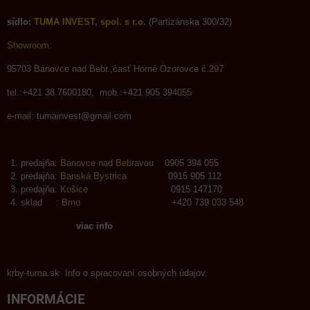
sídlo:
TUMA INVEST, spol. s r.o.
(Partizánska 300/32)
Showroom:
95703
Bánovce nad Bebr.,časť Horné Ozorovce č.297
tel.:+421 38 7600180, mob.:+421 905 394055
e-mail:
tumainvest@gmail.com
predajňa:
Bánovce nad Bebravou
0905 394 055
predajňa:
Banská Bystrica
0915 905 112
predajňa:
Košice
0915 147170
sklad :
Brno
+420 739 033 548
viac info
krby-tuma.sk Info o spracovaní osobných údajov.
INFORMÁCIE