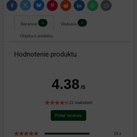
Bluesky
Twitter
Facebook
Pinterest
Reddit
LinkedIn
WhatsApp
E-
mail
0
0
Recenzie
Diskusia
Otázka k produktu
Hodnotenie produktu
4.38
/5
21 hodnotení
Pridať recenziu
15 x