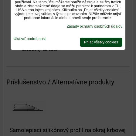
používaní. Na tento účel môžeme použiť nástroje a služby tretích
strán a zhromaždené údaje sa môžu preniesť k partnerom v EÚ,
USA alebo iných krajinách. Kliknutím na „Prijať všetky cookies“
vyjadrujete svoj súhlas s týmto spracovaním. Nižšie môžete nájsť
Detail ukončenia skla
podrobné informácie alebo upraviť svoje preferencie.
C-hrana, fazeta
Zásady ochrany osobných údajov
Ukázať podrobnosti
SKLO PRED KRB -
Prijať všetky cookies
ilustračný obrázok
Príslušenstvo / Alternatívne produkty
Samolepiaci silikónový profil na okraj krbovej