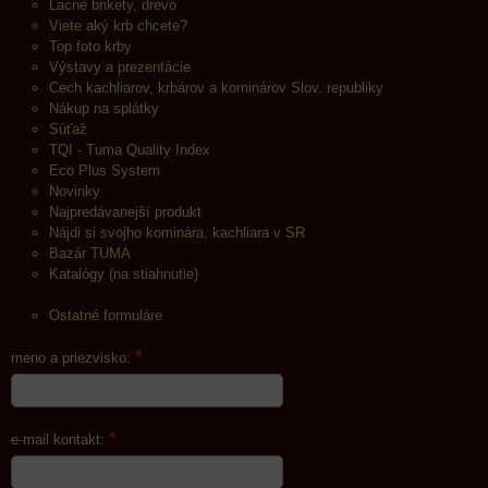
Lacné brikety, drevo
Viete aký krb chcete?
Top foto krby
Výstavy a prezentácie
Cech kachliarov, krbárov a kominárov Slov. republiky
Nákup na splátky
Súťaž
TQI - Tuma Quality Index
Eco Plus System
Novinky
Najpredávanejší produkt
Nájdi si svojho kominára, kachliara v SR
Bazár TUMA
Katalógy (na stiahnutie)
Ostatné formuláre
*
meno a priezvisko:
*
e-mail kontakt: