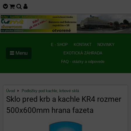
E - SHOP
KONTAKT
NOVINKY
Menu
EXOTICKÁ ZÁHRADA
FAQ - otázky a odpovede
Úvod
Podložky pod kachle, krbové sklá
Sklo pred krb a kachle KR4 rozmer
500x600mm hrana fazeta