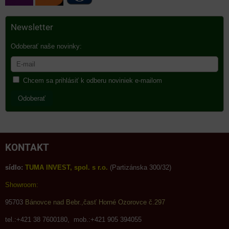
Newsletter
Odoberať naše novinky:
Chcem sa prihlásiť k odberu noviniek e-mailom
Odoberať
KONTAKT
sídlo:
TUMA INVEST, spol. s r.o.
(Partizánska 300/32)
Showroom:
95703
Bánovce nad Bebr.,časť Horné Ozorovce č.297
tel.:+421 38 7600180, mob.:+421 905 394055