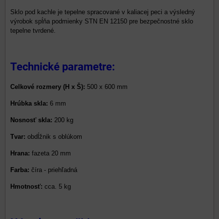
Sklo pod kachle je tepelne spracované v kaliacej peci a výsledný
výrobok spĺňa podmienky STN EN 12150 pre bezpečnostné sklo
tepelne tvrdené.
Technické parametre:
Celkové rozmery (H x Š):
500 x 600 mm
Hrúbka skla:
6 mm
Nosnosť skla:
200 kg
Tvar:
obdĺžnik s oblúkom
Hrana:
fazeta 20 mm
Farba:
číra - priehľadná
Hmotnosť:
cca. 5 kg