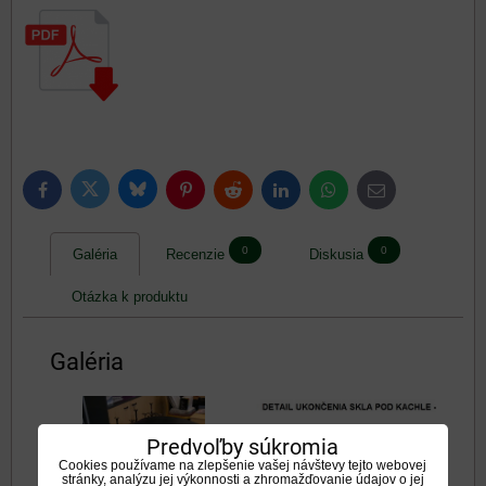
Bluesky
Twitter
Facebook
Pinterest
Reddit
LinkedIn
WhatsApp
E-
mail
0
0
Galéria
Recenzie
Diskusia
Otázka k produktu
Galéria
Predvoľby súkromia
Cookies používame na zlepšenie vašej návštevy tejto webovej
stránky, analýzu jej výkonnosti a zhromažďovanie údajov o jej