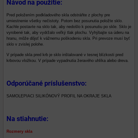
Návod na použitie:
Pred položením podkladového skla odstráňte z plochy pre
umiestnenie všetky nečistoty. Potom bez posunutia položte sklo.
Kachle postavte na sklo tak, aby nedošlo k posunutiu po skle. Sklo je
vyrobené tak, aby vydržalo veľký tlak plochu. Vyhýbajte sa úderu na
hranu, môže dôjsť k vážnemu poškodeniu skla. Pri prevoze musí byť
sklo v zvislej polohe.
V prípade skla pred krb je sklo inštalované v tesnej blízkosti pred
krbovou vložkou. V prípade vypadnutia žeravého uhlíka alebo dreva.
Odporúčané príslušenstvo:
SAMOLEPIACI SILIKÓNOVÝ PROFIL NA OKRAJE SKLA
Na stiahnutie:
Rozmery skla