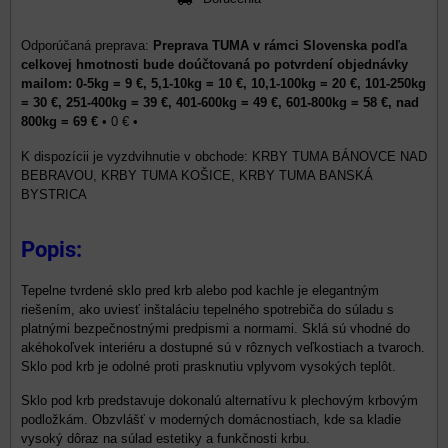
Preprava TUMA v rámci Slovenska podľa
celkovej hmotnosti bude doúčtovaná po potvrdení objednávky
mailom: 0-5kg = 9 €, 5,1-10kg = 10 €, 10,1-100kg = 20 €, 101-250kg
= 30 €, 251-400kg = 39 €, 401-600kg = 49 €, 601-800kg = 58 €, nad
800kg = 69 €
•
0 €
•
KRBY TUMA BÁNOVCE NAD
BEBRAVOU, KRBY TUMA KOŠICE, KRBY TUMA BANSKÁ
BYSTRICA
Popis:
Tepelne tvrdené sklo pred krb alebo pod kachle je elegantným
riešením, ako uviesť inštaláciu tepelného spotrebiča do súladu s
platnými bezpečnostnými predpismi a normami. Sklá sú vhodné do
akéhokoľvek interiéru a dostupné sú v rôznych veľkostiach a tvaroch.
Sklo pod krb je odolné proti prasknutiu vplyvom vysokých teplôt.
Sklo pod krb predstavuje dokonalú alternatívu k plechovým krbovým
podložkám. Obzvlášť v moderných domácnostiach, kde sa kladie
vysoký dôraz na súlad estetiky a funkčnosti krbu.