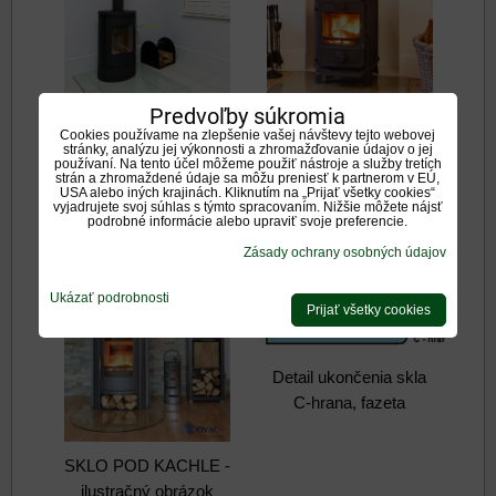
Predvoľby súkromia
Cookies používame na zlepšenie vašej návštevy tejto webovej
stránky, analýzu jej výkonnosti a zhromažďovanie údajov o jej
SKLO POD KACHLE -
SKLO POD KACHLE -
používaní. Na tento účel môžeme použiť nástroje a služby tretích
strán a zhromaždené údaje sa môžu preniesť k partnerom v EÚ,
ilustračný obrázok
ilustračný obrázok
USA alebo iných krajinách. Kliknutím na „Prijať všetky cookies“
vyjadrujete svoj súhlas s týmto spracovaním. Nižšie môžete nájsť
podrobné informácie alebo upraviť svoje preferencie.
Zásady ochrany osobných údajov
Ukázať podrobnosti
Prijať všetky cookies
Detail ukončenia skla
C-hrana, fazeta
SKLO POD KACHLE -
ilustračný obrázok