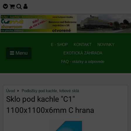
E - SHOP
KONTAKT
NOVINKY
Menu
EXOTICKÁ ZÁHRADA
FAQ - otázky a odpovede
Úvod
Podložky pod kachle, krbové sklá
Sklo pod kachle "C1"
1100x1100x6mm C hrana