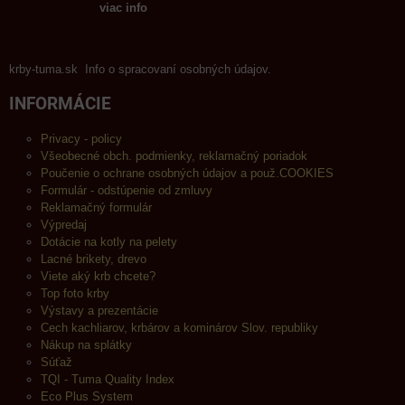
viac info
krby-tuma.sk Info o spracovaní osobných údajov.
INFORMÁCIE
Privacy - policy
Všeobecné obch. podmienky, reklamačný poriadok
Poučenie o ochrane osobných údajov a použ.COOKIES
Formulár - odstúpenie od zmluvy
Reklamačný formulár
Výpredaj
Dotácie na kotly na pelety
Lacné brikety, drevo
Viete aký krb chcete?
Top foto krby
Výstavy a prezentácie
Cech kachliarov, krbárov a kominárov Slov. republiky
Nákup na splátky
Súťaž
TQI - Tuma Quality Index
Eco Plus System