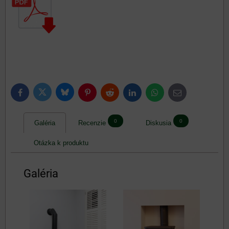
Bluesky
Twitter
Facebook
Pinterest
Reddit
LinkedIn
WhatsApp
E-
mail
0
0
Galéria
Recenzie
Diskusia
Otázka k produktu
Galéria