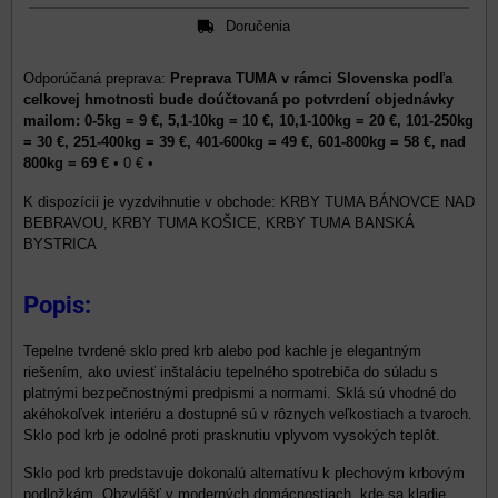
Doručenia
Preprava TUMA v rámci Slovenska podľa
celkovej hmotnosti bude doúčtovaná po potvrdení objednávky
mailom: 0-5kg = 9 €, 5,1-10kg = 10 €, 10,1-100kg = 20 €, 101-250kg
= 30 €, 251-400kg = 39 €, 401-600kg = 49 €, 601-800kg = 58 €, nad
800kg = 69 €
•
0 €
•
KRBY TUMA BÁNOVCE NAD
BEBRAVOU, KRBY TUMA KOŠICE, KRBY TUMA BANSKÁ
BYSTRICA
Popis:
Tepelne tvrdené sklo pred krb alebo pod kachle je elegantným
riešením, ako uviesť inštaláciu tepelného spotrebiča do súladu s
platnými bezpečnostnými predpismi a normami. Sklá sú vhodné do
akéhokoľvek interiéru a dostupné sú v rôznych veľkostiach a tvaroch.
Sklo pod krb je odolné proti prasknutiu vplyvom vysokých teplôt.
Sklo pod krb predstavuje dokonalú alternatívu k plechovým krbovým
podložkám. Obzvlášť v moderných domácnostiach, kde sa kladie