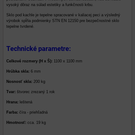
vysoký dôraz na súlad estetiky a funkčnosti krbu.
Sklo pod kachle je tepelne spracované v kaliacej peci a výsledný
výrobok spĺňa podmienky STN EN 12150 pre bezpečnostné sklo
tepelne tvrdené.
Technické parametre:
Celkové rozmery (H x Š):
1100 x 1100 mm
Hrúbka skla:
6 mm
Nosnosť skla:
200 kg
Tvar:
štvorec zrezaný 1 rok
Hrana:
leštená
Farba:
číra - priehľadná
Hmotnosť:
cca. 19 kg