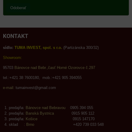
Odoberať
KONTAKT
sídlo:
TUMA INVEST, spol. s r.o.
(Partizánska 300/32)
Showroom:
95703
Bánovce nad Bebr.,časť Horné Ozorovce č.297
tel.:+421 38 7600180, mob.:+421 905 394055
e-mail:
tumainvest@gmail.com
predajňa:
Bánovce nad Bebravou
0905 394 055
predajňa:
Banská Bystrica
0915 905 112
predajňa:
Košice
0915 147170
sklad :
Brno
+420 739 033 548