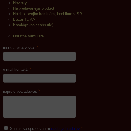
Novinky
Najpredávanejší produkt
Nájdi si svojho kominára, kachliara v SR
Bazár TUMA
Katalógy (na stiahnutie)
Ostatné formuláre
*
meno a priezvisko:
*
e-mail kontakt:
*
napíšte požiadavku:
*
Súhlas so spracovaním
osobných údajov