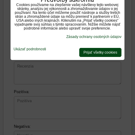
Pridať recenziu
Cookies používame na zlepšenie vašej návštevy tejto webovej
stránky, analýzu jej výkonnosti a zhromažďovanie údajov o jej
používaní. Na tento účel môžeme použiť nástroje a služby tretích
strán a zhromaždené údaje sa môžu preniesť k partnerom v EÚ,
Názov:
USA alebo iných krajinách. Kliknutím na „Prijať všetky cookies“
vyjadrujete svoj súhlas s týmto spracovaním. Nižšie môžete nájsť
podrobné informácie alebo upraviť svoje preferencie.
*
Zásady ochrany osobných údajov
Meno:
Ukázať podrobnosti
Prijať všetky cookies
Recenzia:
Pozitíva:
Negatíva: