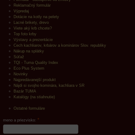
Reklamačný formulár
Výpredaj
Dotácie na kotly na pelety
Lacné brikety, drevo
Viete aký krb chcete?
Top foto krby
Výstavy a prezentácie
Cech kachliarov, krbárov a kominárov Slov. republiky
Nákup na splátky
Súťaž
TQI - Tuma Quality Index
Eco Plus System
Novinky
Najpredávanejší produkt
Nájdi si svojho kominára, kachliara v SR
Bazár TUMA
Katalógy (na stiahnutie)
Ostatné formuláre
*
meno a priezvisko: