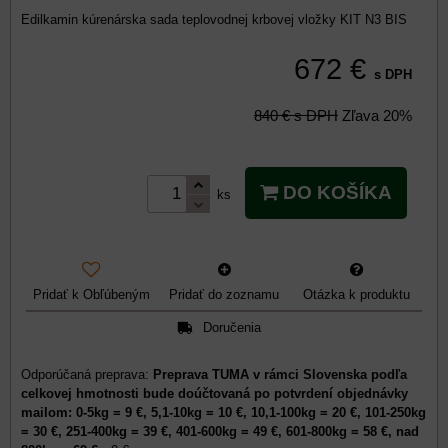
Edilkamin kúrenárska sada teplovodnej krbovej vložky KIT N3 BIS
672 €
s DPH
840 €
s DPH
Zľava
20%
DO KOŠÍKA
ks
Pridať k Obľúbeným
Pridať do zoznamu
Otázka k produktu
Doručenia
Preprava TUMA v rámci Slovenska podľa
celkovej hmotnosti bude doúčtovaná po potvrdení objednávky
mailom: 0-5kg = 9 €, 5,1-10kg = 10 €, 10,1-100kg = 20 €, 101-250kg
= 30 €, 251-400kg = 39 €, 401-600kg = 49 €, 601-800kg = 58 €, nad