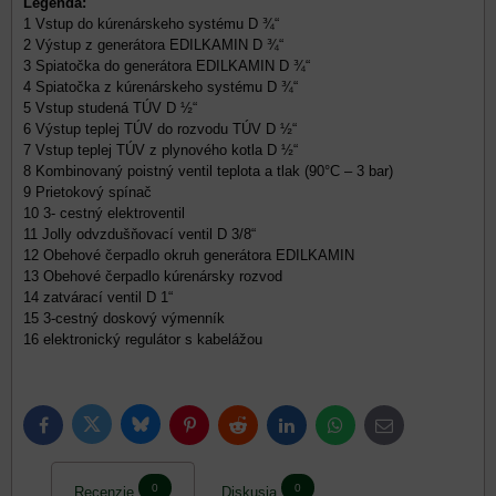
Legenda:
1 Vstup do kúrenárskeho systému D ¾“
2 Výstup z generátora EDILKAMIN D ¾“
3 Spiatočka do generátora EDILKAMIN D ¾“
4 Spiatočka z kúrenárskeho systému D ¾“
5 Vstup studená TÚV D ½“
6 Výstup teplej TÚV do rozvodu TÚV D ½“
7 Vstup teplej TÚV z plynového kotla D ½“
8 Kombinovaný poistný ventil teplota a tlak (90°C – 3 bar)
9 Prietokový spínač
10 3- cestný elektroventil
11 Jolly odvzdušňovací ventil D 3/8“
12 Obehové čerpadlo okruh generátora EDILKAMIN
13 Obehové čerpadlo kúrenársky rozvod
14 zatvárací ventil D 1“
15 3-cestný doskový výmenník
16 elektronický regulátor s kabelážou
Bluesky
Twitter
Facebook
Pinterest
Reddit
LinkedIn
WhatsApp
E-
mail
0
0
Recenzie
Diskusia