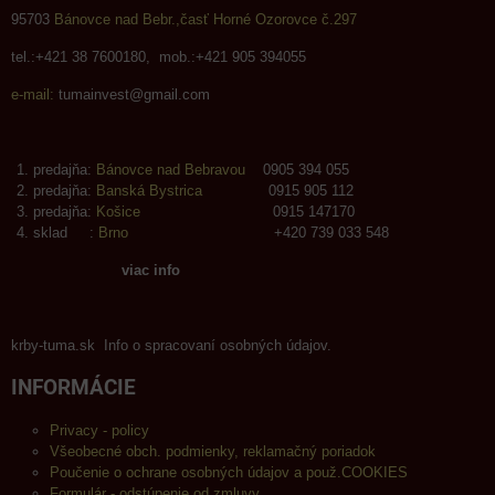
95703
Bánovce nad Bebr.,časť Horné Ozorovce č.297
tel.:+421 38 7600180, mob.:+421 905 394055
e-mail:
tumainvest@gmail.com
predajňa:
Bánovce nad Bebravou
0905 394 055
predajňa:
Banská Bystrica
0915 905 112
predajňa:
Košice
0915 147170
sklad :
Brno
+420 739 033 548
viac info
krby-tuma.sk Info o spracovaní osobných údajov.
INFORMÁCIE
Privacy - policy
Všeobecné obch. podmienky, reklamačný poriadok
Poučenie o ochrane osobných údajov a použ.COOKIES
Formulár - odstúpenie od zmluvy