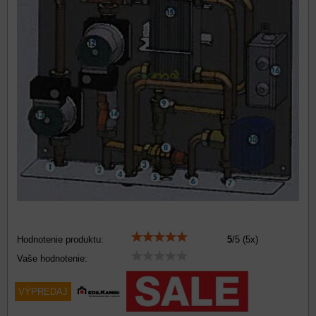
Hodnotenie produktu:
5
/
5
(
5
x)
Vaše hodnotenie:
VÝPREDAJ