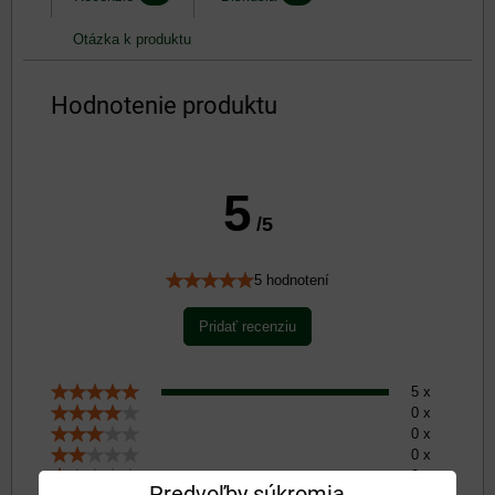
Otázka k produktu
Hodnotenie produktu
5
/5
5 hodnotení
Pridať recenziu
5 x
0 x
0 x
0 x
0 x
Predvoľby súkromia