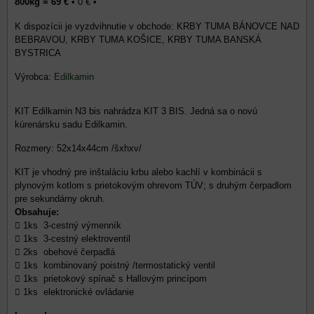
800kg = 69 €
•
0 €
•
KRBY TUMA BÁNOVCE NAD
BEBRAVOU, KRBY TUMA KOŠICE, KRBY TUMA BANSKÁ
BYSTRICA
Výrobca:
Edilkamin
KIT Edilkamin N3 bis nahrádza KIT 3 BIS. Jedná sa o novú
kúrenársku sadu Edilkamin.
Rozmery: 52x14x44cm /šxhxv/
KIT je vhodný pre inštaláciu krbu alebo kachlí v kombinácii s
plynovým kotlom s prietokovým ohrevom TÚV; s druhým čerpadlom
pre sekundárny okruh.
Obsahuje:
 1ks 3-cestný výmenník
 1ks 3-cestný elektroventil
 2ks obehové čerpadlá
 1ks kombinovaný poistný /termostatický ventil
 1ks prietokový spínač s Hallovým princípom
 1ks elektronické ovládanie