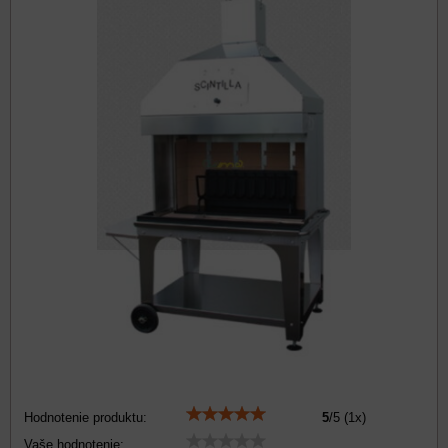
Hodnotenie produktu:
5
/
5
(
1
x)
Vaše hodnotenie: