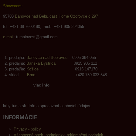
Showroom:
95703
Bánovce nad Bebr.,časť Horné Ozorovce č.297
tel.:+421 38 7600180, mob.:+421 905 394055
e-mail:
tumainvest@gmail.com
predajňa:
Bánovce nad Bebravou
0905 394 055
predajňa:
Banská Bystrica
0915 905 112
predajňa:
Košice
0915 147170
sklad :
Brno
+420 739 033 548
viac info
krby-tuma.sk Info o spracovaní osobných údajov.
INFORMÁCIE
Privacy - policy
Všeobecné obch. podmienky, reklamačný poriadok