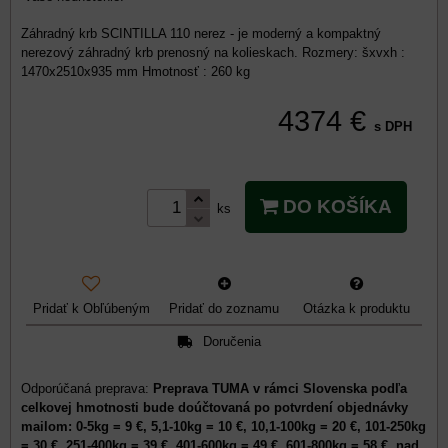
Záhradný krb SCINTILLA 110 nerez - je moderný a kompaktný
nerezový záhradný krb prenosný na kolieskach. Rozmery: šxvxh :
1470x2510x935 mm Hmotnosť : 260 kg
4374 €
s DPH
DO KOŠÍKA
ks
Pridať k Obľúbeným
Pridať do zoznamu
Otázka k produktu
Doručenia
Preprava TUMA v rámci Slovenska podľa
celkovej hmotnosti bude doúčtovaná po potvrdení objednávky
mailom: 0-5kg = 9 €, 5,1-10kg = 10 €, 10,1-100kg = 20 €, 101-250kg
= 30 €, 251-400kg = 39 €, 401-600kg = 49 €, 601-800kg = 58 €, nad