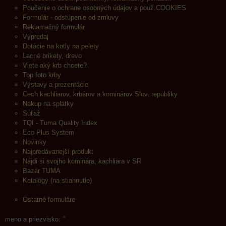
Poučenie o ochrane osobných údajov a použ.COOKIES
Formulár - odstúpenie od zmluvy
Reklamačný formulár
Výpredaj
Dotácie na kotly na pelety
Lacné brikety, drevo
Viete aký krb chcete?
Top foto krby
Výstavy a prezentácie
Cech kachliarov, krbárov a kominárov Slov. republiky
Nákup na splátky
Súťaž
TQI - Tuma Quality Index
Eco Plus System
Novinky
Najpredávanejší produkt
Nájdi si svojho kominára, kachliara v SR
Bazár TUMA
Katalógy (na stiahnutie)
Ostatné formuláre
*
meno a priezvisko: