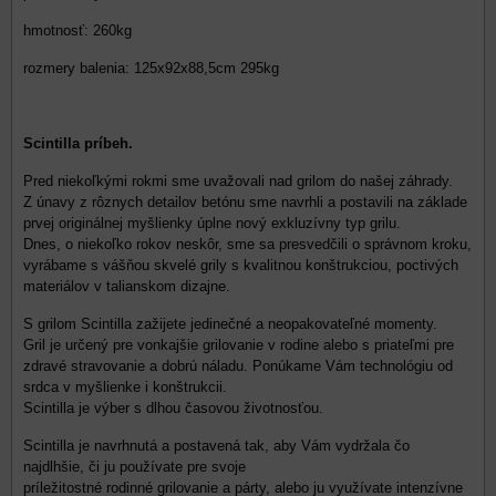
hmotnosť: 260kg
rozmery balenia: 125x92x88,5cm 295kg
Scintilla príbeh.
Pred niekoľkými rokmi sme uvažovali nad grilom do našej záhrady.
Z únavy z rôznych detailov betónu sme navrhli a postavili na základe
prvej originálnej myšlienky úplne nový exkluzívny typ grilu.
Dnes, o niekoľko rokov neskôr, sme sa presvedčili o správnom kroku,
vyrábame s vášňou skvelé grily s kvalitnou konštrukciou, poctivých
materiálov v talianskom dizajne.
S grilom Scintilla zažijete jedinečné a neopakovateľné momenty.
Gril je určený pre vonkajšie grilovanie v rodine alebo s priateľmi pre
zdravé stravovanie a dobrú náladu. Ponúkame Vám technológiu od
srdca v myšlienke i konštrukcii.
Scintilla je výber s dlhou časovou životnosťou.
Scintilla je navrhnutá a postavená tak, aby Vám vydržala čo
najdlhšie, či ju používate pre svoje
príležitostné rodinné grilovanie a párty, alebo ju využívate intenzívne