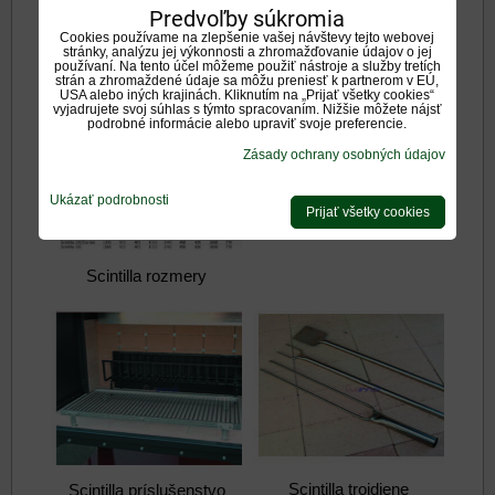
Predvoľby súkromia
Galéria
Cookies používame na zlepšenie vašej návštevy tejto webovej
stránky, analýzu jej výkonnosti a zhromažďovanie údajov o jej
používaní. Na tento účel môžeme použiť nástroje a služby tretích
strán a zhromaždené údaje sa môžu preniesť k partnerom v EÚ,
USA alebo iných krajinách. Kliknutím na „Prijať všetky cookies“
vyjadrujete svoj súhlas s týmto spracovaním. Nižšie môžete nájsť
podrobné informácie alebo upraviť svoje preferencie.
Zásady ochrany osobných údajov
Ukázať podrobnosti
Scintilla balenie
Prijať všetky cookies
Scintilla rozmery
Scintilla trojdiene
Scintilla príslušenstvo