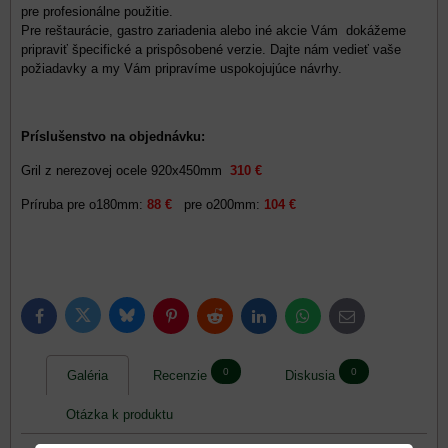
pre profesionálne použitie.
Pre reštaurácie, gastro zariadenia alebo iné akcie Vám dokážeme
pripraviť špecifické a prispôsobené verzie. Dajte nám vedieť vaše
požiadavky a my Vám pripravíme uspokojujúce návrhy.
Príslušenstvo na objednávku:
Gril z nerezovej ocele 920x450mm
310
€
Príruba pre o180mm:
88 €
pre o200mm:
104 €
Bluesky
Twitter
Facebook
Pinterest
Reddit
LinkedIn
WhatsApp
E-
mail
0
0
Galéria
Recenzie
Diskusia
Otázka k produktu