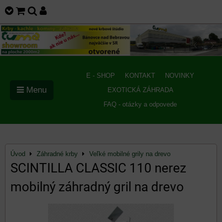
E - SHOP
KONTAKT
NOVINKY
Menu
EXOTICKÁ ZÁHRADA
FAQ - otázky a odpovede
Úvod
Záhradné krby
Veľké mobilné grily na drevo
SCINTILLA CLASSIC 110 nerez
mobilný záhradný gril na drevo