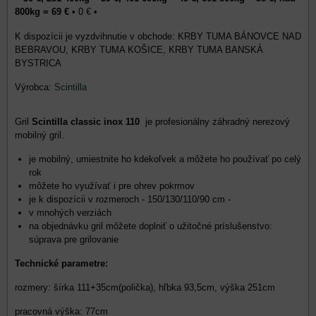
800kg = 69 €
•
0 €
•
KRBY TUMA BÁNOVCE NAD
BEBRAVOU, KRBY TUMA KOŠICE, KRBY TUMA BANSKÁ
BYSTRICA
Výrobca:
Scintilla
Gril
Scintilla classic inox 110
je profesionálny záhradný nerezový
mobilný gril.
je mobilný, umiestnite ho kdekoľvek a môžete ho používať po celý
rok
môžete ho využívať i pre ohrev pokrmov
je k dispozícii v rozmeroch - 150/130/110/90 cm -
v mnohých verziách
na objednávku gril môžete doplniť o užitočné príslušenstvo:
súprava pre grilovanie
Technické parametre:
rozmery: šírka 111+35cm(polička), hľbka 93,5cm, výška 251cm
pracovná výška: 77cm