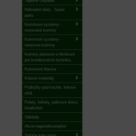
Tepelné čerpadlá
Náhradné diely - Spare
parts
Komínové systémy -
murované komíny
Komínové systémy -
nerezové komíny
Komíny plastové a hliníkové
pre kondenzačnú techniku.
Komínové hlavice
Krbové materiály
Podložky pod kachle, krbové
sklá
Pelety, brikety, palivové drevo,
bioalkohol
Obklady
Akcie-najpredávanejšie!
Súťaže krby tuma