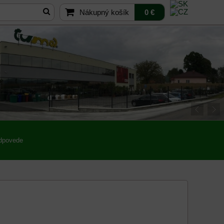
Nákupný košík
0 €
odpovede