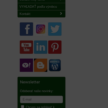
VYHĽADAŤ podľa výrobcu
Kontakt
Newsletter
Odoberať naše novinky:
Chcem sa prihlásiť k