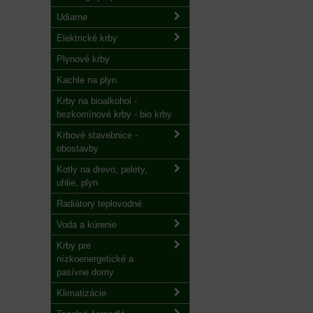
Udiarne
Elektrické krby
Plynové krby
Kachle na plyn
Krby na bioalkohol -
bezkomínové krby - bio krby
Krbové stavebnice -
obostavby
Kotly na drevo, pelety,
uhlie, plyn
Radiátory teplovodné
Voda a kúrenie
Krby pre
nízkoenergetické a
pasívne domy
Klimatizácie