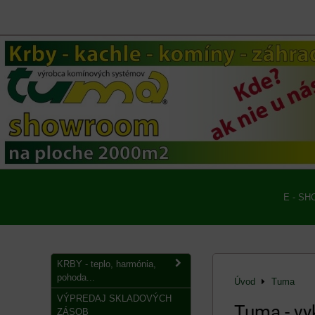
E - SH
KRBY - teplo, harmónia,
pohoda...
Úvod
Tuma
VÝPREDAJ SKLADOVÝCH
Tuma - vy
ZÁSOB