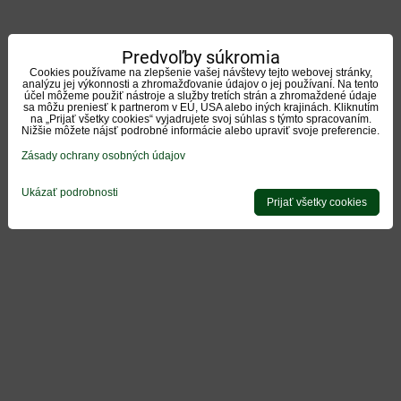
Predvoľby súkromia
Cookies používame na zlepšenie vašej návštevy tejto webovej stránky,
analýzu jej výkonnosti a zhromažďovanie údajov o jej používaní. Na tento
účel môžeme použiť nástroje a služby tretích strán a zhromaždené údaje
sa môžu preniesť k partnerom v EÚ, USA alebo iných krajinách. Kliknutím
na „Prijať všetky cookies“ vyjadrujete svoj súhlas s týmto spracovaním.
Nižšie môžete nájsť podrobné informácie alebo upraviť svoje preferencie.
Zásady ochrany osobných údajov
Ukázať podrobnosti
Prijať všetky cookies