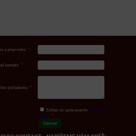
*
o a priezvisko:
*
ail kontakt:
*
íšte požiadavku:
Súhlas so spracovaním
osobných
*
údajov
Odoslať