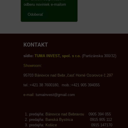
odberu noviniek e-mailom
Odoberať
KONTAKT
sídlo:
TUMA INVEST, spol. s r.o.
(Partizánska 300/32)
Showroom:
95703
Bánovce nad Bebr.,časť Horné Ozorovce č.297
tel.:+421 38 7600180, mob.:+421 905 394055
e-mail:
tumainvest@gmail.com
predajňa:
Bánovce nad Bebravou
0905 394 055
predajňa:
Banská Bystrica
0915 905 112
predajňa:
Košice
0915 147170