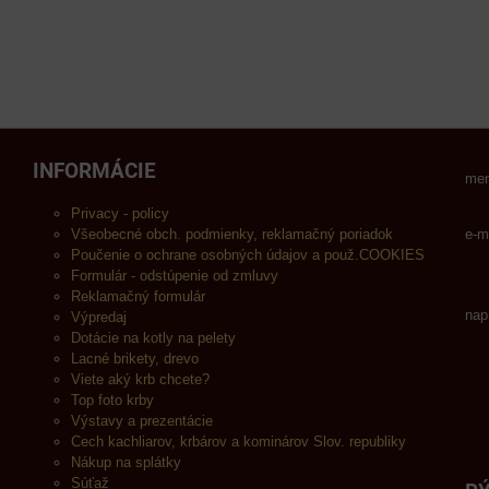
INFORMÁCIE
men
Privacy - policy
Všeobecné obch. podmienky, reklamačný poriadok
e-m
Poučenie o ochrane osobných údajov a použ.COOKIES
Formulár - odstúpenie od zmluvy
Reklamačný formulár
nap
Výpredaj
Dotácie na kotly na pelety
Lacné brikety, drevo
Viete aký krb chcete?
Top foto krby
Výstavy a prezentácie
Cech kachliarov, krbárov a kominárov Slov. republiky
Nákup na splátky
Súťaž