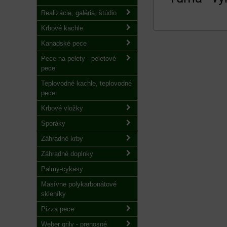
Realizácie, galéria, štúdio
Krbové kachle
Kanadské pece
Pece na pelety - peletové
pece
Teplovodné kachle, teplovodné
pece
Krbové vložky
Sporáky
Záhradné krby
Záhradné doplnky
Palmy-cykasy
Masívne polykarbonátové
skleníky
Pizza pece
Weber grily - prenosné