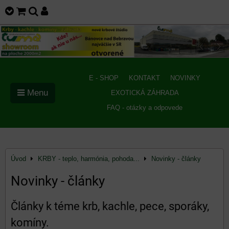
E - SHOP
KONTAKT
NOVINKY
Menu
EXOTICKÁ ZÁHRADA
FAQ - otázky a odpovede
Úvod
KRBY - teplo, harmónia, pohoda...
Novinky - články
Novinky - články
Články k téme krb, kachle, pece, sporáky,
komíny.