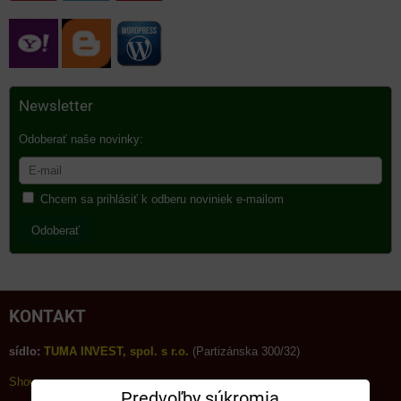
Newsletter
Odoberať naše novinky:
Chcem sa prihlásiť k odberu noviniek e-mailom
Odoberať
KONTAKT
sídlo:
TUMA INVEST, spol. s r.o.
(Partizánska 300/32)
Showroom:
Predvoľby súkromia