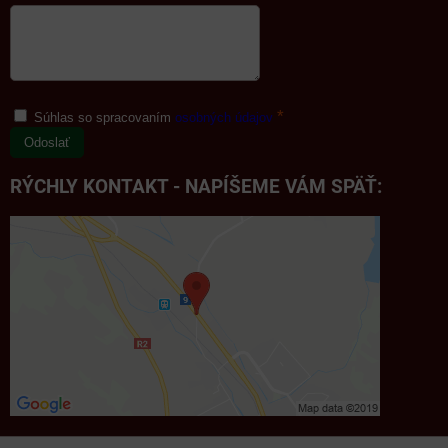
*
Súhlas so spracovaním
osobných údajov
Odoslať
RÝCHLY KONTAKT - NAPÍŠEME VÁM SPÄŤ: