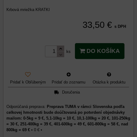
Krbová mriežka KRATKI
33,50 €
s DPH
DO KOŠÍKA
ks
Pridať k Obľúbeným
Pridať do zoznamu
Otázka k produktu
Doručenia
Preprava TUMA v rámci Slovenska podľa
celkovej hmotnosti bude doúčtovaná po potvrdení objednávky
mailom: 0-5kg = 9 €, 5,1-10kg = 10 €, 10,1-100kg = 20 €, 101-250kg
= 30 €, 251-400kg = 39 €, 401-600kg = 49 €, 601-800kg = 58 €, nad
800kg = 69 €
•
0 €
•