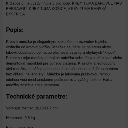
KRBY TUMA BÁNOVCE NAD
BEBRAVOU, KRBY TUMA KOŠICE, KRBY TUMA BANSKÁ
BYSTRICA
Popis:
Krbová mriežka je elegantným zakončením rozvodov teplého
vzduchu od krbovej vložky. Mriežka sa inštaluje na stenu alebo
krbovú obostavbu pomocou plechovej vsuvky a ohybných "klipov".
Pomocou tejto metódy je možné mriežku veľmi ľahko inštalovať alebo
demontovať napríklad pre potreby čistenia. Klasický a jednoduchý
štýl mriežky umožňuje jednoduché prispôsobenie každému interiéru
bez ohľadu na jeho štýl. Mriežka je lakovaná práškovou farbou
odolnou voči mechanickému poškodeniu a vyššej teplote. Farba
mriežky zostáva stále nemenná.
Technické parametre:
Vonkajší rozmer: 10,6x41,7 cm
Hmotnosť: 0,8 kg
Farba: nerezová