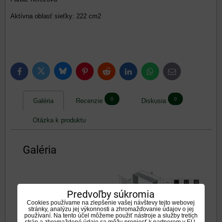
Aktívna oblasť sieťky: 222 cm2
Bluesky
Twitter
Facebook
Pinterest
Reddit
LinkedIn
WhatsApp
E-
mail
0
0
Galéria
Recenzie
Diskusia
Otázka k produktu
Galéria
Predvoľby súkromia
Cookies používame na zlepšenie vašej návštevy tejto webovej
stránky, analýzu jej výkonnosti a zhromažďovanie údajov o jej
používaní. Na tento účel môžeme použiť nástroje a služby tretích