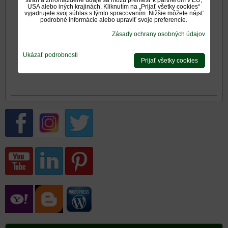
strán a zhromaždené údaje sa môžu preniesť k partnerom v EÚ,
USA alebo iných krajinách. Kliknutím na „Prijať všetky cookies“
Rozmery mriežok
vyjadrujete svoj súhlas s týmto spracovaním. Nižšie môžete nájsť
podrobné informácie alebo upraviť svoje preferencie.
Zásady ochrany osobných údajov
Mriežka nerezová
Ukázať podrobnosti
Prijať všetky cookies
matná 11x42