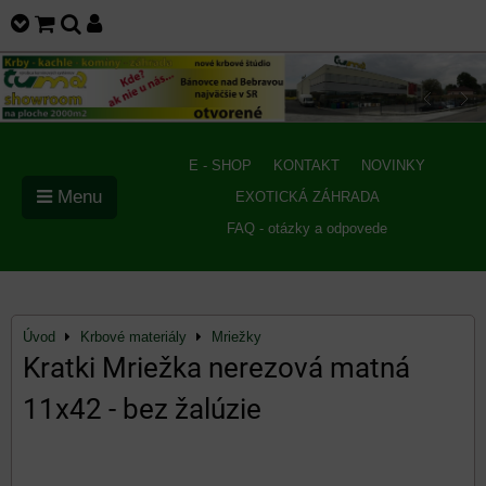
E - SHOP
KONTAKT
NOVINKY
Menu
EXOTICKÁ ZÁHRADA
FAQ - otázky a odpovede
Úvod
Krbové materiály
Mriežky
Kratki Mriežka nerezová matná
11x42 - bez žalúzie