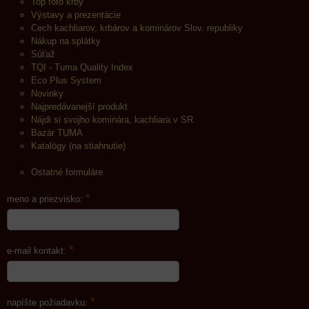
Top foto krby
Výstavy a prezentácie
Cech kachliarov, krbárov a kominárov Slov. republiky
Nákup na splátky
Súťaž
TQI - Tuma Quality Index
Eco Plus System
Novinky
Najpredávanejší produkt
Nájdi si svojho kominára, kachliara v SR
Bazár TUMA
Katalógy (na stiahnutie)
Ostatné formuláre
*
meno a priezvisko:
*
e-mail kontakt:
*
napíšte požiadavku: