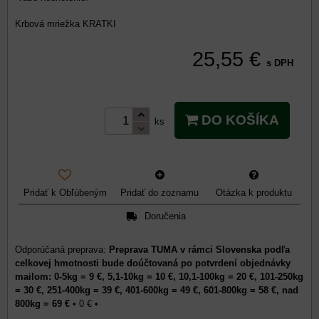
Krbová mriežka KRATKI
25,55 €
s DPH
DO KOŠÍKA
ks
Pridať k Obľúbeným
Pridať do zoznamu
Otázka k produktu
Doručenia
Preprava TUMA v rámci Slovenska podľa
celkovej hmotnosti bude doúčtovaná po potvrdení objednávky
mailom: 0-5kg = 9 €, 5,1-10kg = 10 €, 10,1-100kg = 20 €, 101-250kg
= 30 €, 251-400kg = 39 €, 401-600kg = 49 €, 601-800kg = 58 €, nad
800kg = 69 €
•
0 €
•