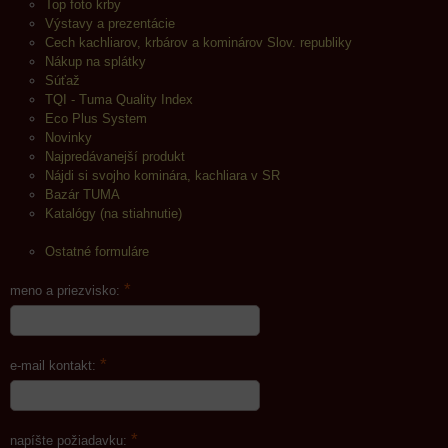
Top foto krby
Výstavy a prezentácie
Cech kachliarov, krbárov a kominárov Slov. republiky
Nákup na splátky
Súťaž
TQI - Tuma Quality Index
Eco Plus System
Novinky
Najpredávanejší produkt
Nájdi si svojho kominára, kachliara v SR
Bazár TUMA
Katalógy (na stiahnutie)
Ostatné formuláre
*
meno a priezvisko:
*
e-mail kontakt:
*
napíšte požiadavku: