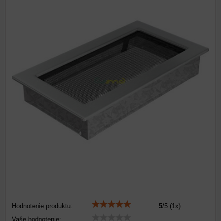
Hodnotenie produktu:
5
/
5
(
1
x)
Vaše hodnotenie: