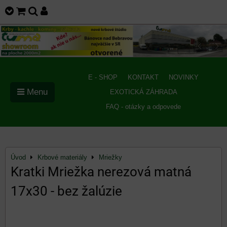
E - SHOP
KONTAKT
NOVINKY
Menu
EXOTICKÁ ZÁHRADA
FAQ - otázky a odpovede
Úvod
Krbové materiály
Mriežky
Kratki Mriežka nerezová matná
17x30 - bez žalúzie