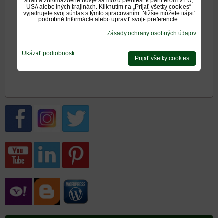
strán a zhromaždené údaje sa môžu preniesť k partnerom v EÚ,
USA alebo iných krajinách. Kliknutím na „Prijať všetky cookies“
Rozmery mriežok
vyjadrujete svoj súhlas s týmto spracovaním. Nižšie môžete nájsť
podrobné informácie alebo upraviť svoje preferencie.
Zásady ochrany osobných údajov
Mriežka nerezová
Ukázať podrobnosti
Prijať všetky cookies
matná 17x30