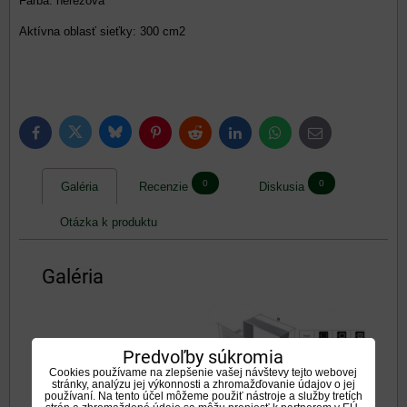
Farba: nerezová
Aktívna oblasť sieťky: 300 cm2
Bluesky
Twitter
Facebook
Pinterest
Reddit
LinkedIn
WhatsApp
E-
mail
0
0
Galéria
Recenzie
Diskusia
Otázka k produktu
Galéria
Predvoľby súkromia
Cookies používame na zlepšenie vašej návštevy tejto webovej
stránky, analýzu jej výkonnosti a zhromažďovanie údajov o jej
používaní. Na tento účel môžeme použiť nástroje a služby tretích