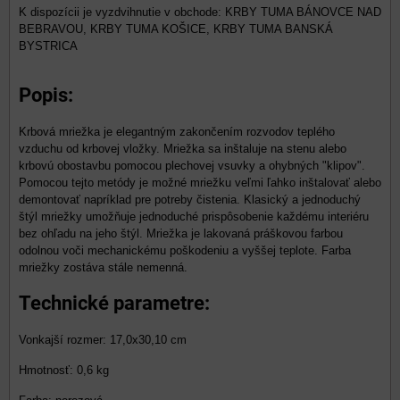
KRBY TUMA BÁNOVCE NAD
BEBRAVOU, KRBY TUMA KOŠICE, KRBY TUMA BANSKÁ
BYSTRICA
Popis:
Krbová mriežka je elegantným zakončením rozvodov teplého
vzduchu od krbovej vložky. Mriežka sa inštaluje na stenu alebo
krbovú obostavbu pomocou plechovej vsuvky a ohybných "klipov".
Pomocou tejto metódy je možné mriežku veľmi ľahko inštalovať alebo
demontovať napríklad pre potreby čistenia. Klasický a jednoduchý
štýl mriežky umožňuje jednoduché prispôsobenie každému interiéru
bez ohľadu na jeho štýl. Mriežka je lakovaná práškovou farbou
odolnou voči mechanickému poškodeniu a vyššej teplote. Farba
mriežky zostáva stále nemenná.
Technické parametre:
Vonkajší rozmer: 17,0x30,10 cm
Hmotnosť: 0,6 kg