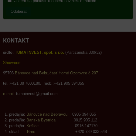
Chcem sa prihlásiť k odberu noviniek e-mailom
Odoberať
KONTAKT
sídlo:
TUMA INVEST, spol. s r.o.
(Partizánska 300/32)
Showroom:
95703
Bánovce nad Bebr.,časť Horné Ozorovce č.297
tel.:+421 38 7600180, mob.:+421 905 394055
e-mail:
tumainvest@gmail.com
predajňa:
Bánovce nad Bebravou
0905 394 055
predajňa:
Banská Bystrica
0915 905 112
predajňa:
Košice
0915 147170
sklad :
Brno
+420 739 033 548