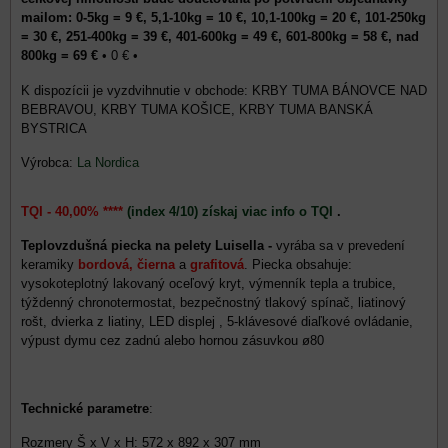
mailom: 0-5kg = 9 €, 5,1-10kg = 10 €, 10,1-100kg = 20 €, 101-250kg
= 30 €, 251-400kg = 39 €, 401-600kg = 49 €, 601-800kg = 58 €, nad
800kg = 69 €
•
0 €
•
KRBY TUMA BÁNOVCE NAD
BEBRAVOU, KRBY TUMA KOŠICE, KRBY TUMA BANSKÁ
BYSTRICA
Výrobca:
La Nordica
TQI - 40,00% ****
(index 4/10) získaj viac info o TQI
.
Teplovzdušná piecka na pelety Luisella -
vyrába sa v prevedení
keramiky
bordová,
čierna
a
grafitová
. Piecka obsahuje:
vysokoteplotný lakovaný oceľový kryt, výmenník tepla a trubice,
týždenný chronotermostat, bezpečnostný tlakový spínač, liatinový
rošt, dvierka z liatiny, LED displej , 5-klávesové diaľkové ovládanie,
výpust dymu cez zadnú alebo hornou zásuvkou ø80
Technické parametre
:
Rozmery Š x V x H: 572 x 892 x 307 mm