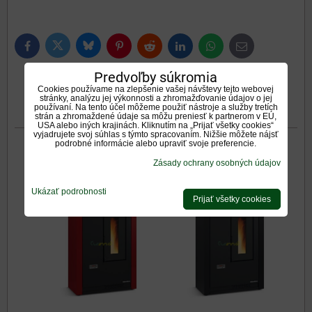
Bluesky
Twitter
Facebook
Pinterest
Reddit
LinkedIn
WhatsApp
E-
mail
Predvoľby súkromia
0
0
Galéria
Recenzie
Diskusia
Cookies používame na zlepšenie vašej návštevy tejto webovej
stránky, analýzu jej výkonnosti a zhromažďovanie údajov o jej
používaní. Na tento účel môžeme použiť nástroje a služby tretích
Otázka k produktu
strán a zhromaždené údaje sa môžu preniesť k partnerom v EÚ,
USA alebo iných krajinách. Kliknutím na „Prijať všetky cookies“
vyjadrujete svoj súhlas s týmto spracovaním. Nižšie môžete nájsť
podrobné informácie alebo upraviť svoje preferencie.
Galéria
Zásady ochrany osobných údajov
Ukázať podrobnosti
Prijať všetky cookies