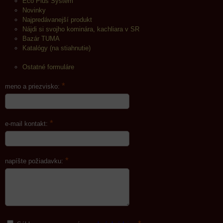
Eco Plus System
Novinky
Najpredávanejší produkt
Nájdi si svojho kominára, kachliara v SR
Bazár TUMA
Katalógy (na stiahnutie)
Ostatné formuláre
*
meno a priezvisko:
*
e-mail kontakt:
*
napíšte požiadavku: