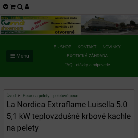
E - SHOP
KONTAKT
NOVINKY
Menu
EXOTICKÁ ZÁHRADA
FAQ - otázky a odpovede
Úvod
Pece na pelety - peletové pece
La Nordica Extraflame Luisella 5.0
5,1 kW teplovzdušné krbové kachle
na pelety