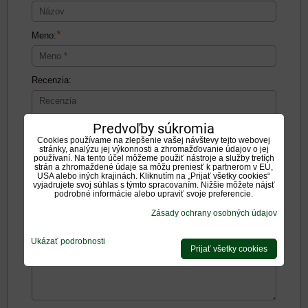
*
Meno:
Recenzia:
Predvoľby súkromia
Cookies používame na zlepšenie vašej návštevy tejto webovej
stránky, analýzu jej výkonnosti a zhromažďovanie údajov o jej
používaní. Na tento účel môžeme použiť nástroje a služby tretích
Pozitíva:
strán a zhromaždené údaje sa môžu preniesť k partnerom v EÚ,
USA alebo iných krajinách. Kliknutím na „Prijať všetky cookies“
vyjadrujete svoj súhlas s týmto spracovaním. Nižšie môžete nájsť
podrobné informácie alebo upraviť svoje preferencie.
Zásady ochrany osobných údajov
Negatíva:
Ukázať podrobnosti
Prijať všetky cookies