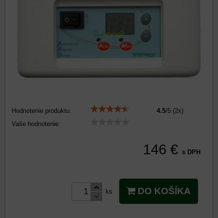
Hodnotenie produktu:
4.5
/
5
(
2
x)
Vaše hodnotenie:
146 €
s DPH
DO KOŠÍKA
ks