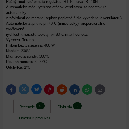
Ručný mód: viď princíp regulátora RT-10, resp. RT-10N
Automatický mód: rýchlosť otáčok ventilátora sa nadstavuje
automaticky,
v závislosti od meranej teploty (teplotné čidlo vyvedené k ventilátoru).
Automatické zapnutie pri 40°C (min.otáčky), proporcionálne
zvyšovaná
rýchlosť k nárastu teploty, pri 80°C max.hodnota.
Výrobca: Tatarek
Príkon bez zaťaženia: 400 W
Napätie: 230V
Max.teplota sondy: 300°C
Rozsah merania: 0-99°C
Odchýlka: 1°C
Bluesky
Twitter
Facebook
Pinterest
Reddit
LinkedIn
WhatsApp
E-
mail
0
0
Recenzie
Diskusia
Otázka k produktu