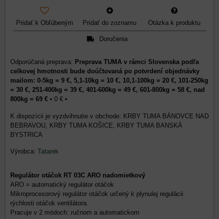
Pridať k Obľúbeným
Pridať do zoznamu
Otázka k produktu
Doručenia
Preprava TUMA v rámci Slovenska podľa
celkovej hmotnosti bude doúčtovaná po potvrdení objednávky
mailom: 0-5kg = 9 €, 5,1-10kg = 10 €, 10,1-100kg = 20 €, 101-250kg
= 30 €, 251-400kg = 39 €, 401-600kg = 49 €, 601-800kg = 58 €, nad
800kg = 69 €
•
0 €
•
KRBY TUMA BÁNOVCE NAD
BEBRAVOU, KRBY TUMA KOŠICE, KRBY TUMA BANSKÁ
BYSTRICA
Výrobca:
Tatarek
Regulátor otáčok RT 03C ARO
nadomietkový
ARO = automatický regulátor otáčok
Mikroprocesorový regulátor otáčok určený k plynulej regulácii
rýchlosti otáčok ventilátora.
Pracuje v 2 módoch: ručnom a automatickom