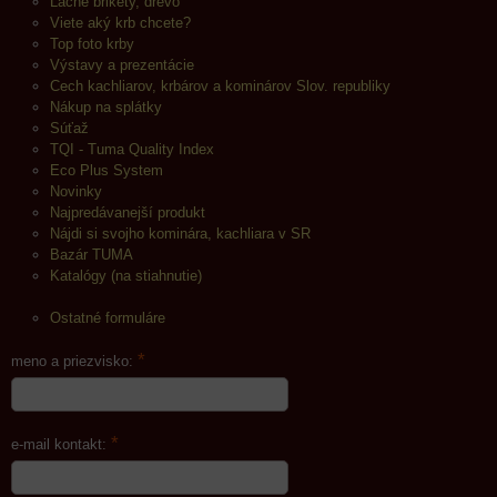
Lacné brikety, drevo
Viete aký krb chcete?
Top foto krby
Výstavy a prezentácie
Cech kachliarov, krbárov a kominárov Slov. republiky
Nákup na splátky
Súťaž
TQI - Tuma Quality Index
Eco Plus System
Novinky
Najpredávanejší produkt
Nájdi si svojho kominára, kachliara v SR
Bazár TUMA
Katalógy (na stiahnutie)
Ostatné formuláre
*
meno a priezvisko:
*
e-mail kontakt: