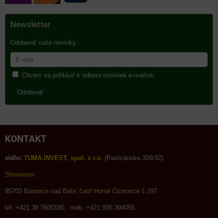
Newsletter
Odoberať naše novinky:
Chcem sa prihlásiť k odberu noviniek e-mailom
Odoberať
KONTAKT
sídlo:
TUMA INVEST, spol. s r.o.
(Partizánska 300/32)
Showroom:
95703
Bánovce nad Bebr.,časť Horné Ozorovce č.297
tel.:+421 38 7600180, mob.:+421 905 394055