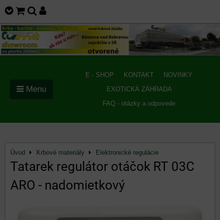
E - SHOP
KONTAKT
NOVINKY
Menu
EXOTICKÁ ZÁHRADA
FAQ - otázky a odpovede
Úvod
Krbové materiály
Elektronické regulácie
Tatarek regulátor otáčok RT 03C
ARO - nadomietkový