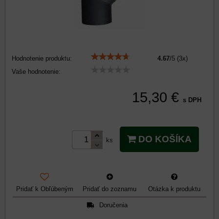
Hodnotenie produktu:
4.67
/
5
(
3
x)
Vaše hodnotenie:
15,30 €
s DPH
DO KOŠÍKA
ks
Pridať k Obľúbeným
Pridať do zoznamu
Otázka k produktu
Doručenia