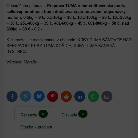
Preprava TUMA v rámci Slovenska podľa
celkovej hmotnosti bude doúčtovaná po potvrdení objednávky
mailom: 0-5kg = 9 €, 5,1-10kg = 10 €, 10,1-100kg = 20 €, 101-250kg
= 30 €, 251-400kg = 39 €, 401-600kg = 49 €, 601-800kg = 58 €, nad
800kg = 69 €
•
0 €
•
KRBY TUMA BÁNOVCE NAD
BEBRAVOU, KRBY TUMA KOŠICE, KRBY TUMA BANSKÁ
BYSTRICA
Výrobca:
Morafis
Bluesky
Twitter
Facebook
Pinterest
Reddit
LinkedIn
WhatsApp
E-
mail
0
0
Recenzie
Diskusia
Otázka k produktu