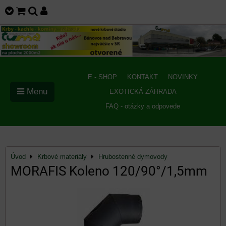
E - SHOP
KONTAKT
NOVINKY
Menu
EXOTICKÁ ZÁHRADA
FAQ - otázky a odpovede
Úvod
Krbové materiály
Hrubostenné dymovody
MORAFIS Koleno 120/90°/1,5mm