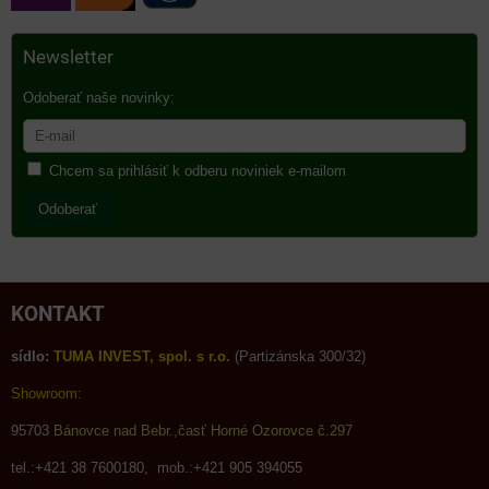
Newsletter
Odoberať naše novinky:
Chcem sa prihlásiť k odberu noviniek e-mailom
Odoberať
KONTAKT
sídlo:
TUMA INVEST, spol. s r.o.
(Partizánska 300/32)
Showroom:
95703
Bánovce nad Bebr.,časť Horné Ozorovce č.297
tel.:+421 38 7600180, mob.:+421 905 394055