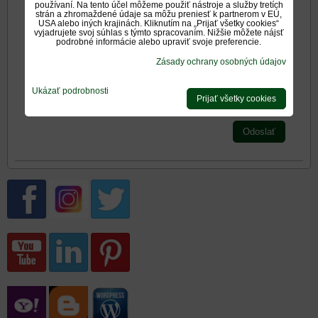
používaní. Na tento účel môžeme použiť nástroje a služby tretích
strán a zhromaždené údaje sa môžu preniesť k partnerom v EÚ,
Zadajte prosím hodnotenie, výhody alebo zápory - aspoň
USA alebo iných krajinách. Kliknutím na „Prijať všetky cookies“
jedna položka je povinná.
vyjadrujete svoj súhlas s týmto spracovaním. Nižšie môžete nájsť
podrobné informácie alebo upraviť svoje preferencie.
Zásady ochrany osobných údajov
Hodnotenie produktu:
*
Oboznámil som sa s
<span
Ukázať podrobnosti
Prijať všetky cookies
*
(Povinné)
Odoslať