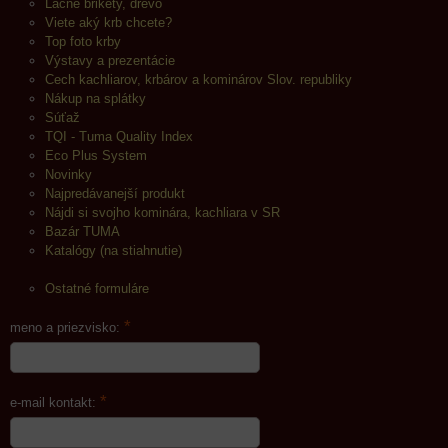
Lacné brikety, drevo
Viete aký krb chcete?
Top foto krby
Výstavy a prezentácie
Cech kachliarov, krbárov a kominárov Slov. republiky
Nákup na splátky
Súťaž
TQI - Tuma Quality Index
Eco Plus System
Novinky
Najpredávanejší produkt
Nájdi si svojho kominára, kachliara v SR
Bazár TUMA
Katalógy (na stiahnutie)
Ostatné formuláre
*
meno a priezvisko:
*
e-mail kontakt: