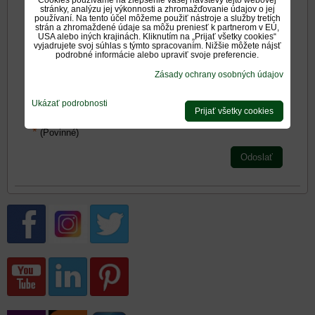
stránky, analýzu jej výkonnosti a zhromažďovanie údajov o jej
používaní. Na tento účel môžeme použiť nástroje a služby tretích
strán a zhromaždené údaje sa môžu preniesť k partnerom v EÚ,
USA alebo iných krajinách. Kliknutím na „Prijať všetky cookies“
Zadajte prosím hodnotenie, výhody alebo zápory - aspoň
vyjadrujete svoj súhlas s týmto spracovaním. Nižšie môžete nájsť
jedna položka je povinná.
podrobné informácie alebo upraviť svoje preferencie.
Zásady ochrany osobných údajov
Hodnotenie produktu:
Ukázať podrobnosti
*
Oboznámil som sa s
<span
Prijať všetky cookies
*
(Povinné)
Odoslať