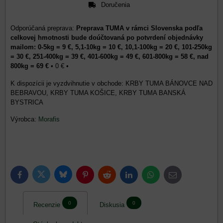
Doručenia
Preprava TUMA v rámci Slovenska podľa
celkovej hmotnosti bude doúčtovaná po potvrdení objednávky
mailom: 0-5kg = 9 €, 5,1-10kg = 10 €, 10,1-100kg = 20 €, 101-250kg
= 30 €, 251-400kg = 39 €, 401-600kg = 49 €, 601-800kg = 58 €, nad
800kg = 69 €
•
0 €
•
KRBY TUMA BÁNOVCE NAD
BEBRAVOU, KRBY TUMA KOŠICE, KRBY TUMA BANSKÁ
BYSTRICA
Výrobca:
Morafis
Bluesky
Twitter
Facebook
Pinterest
Reddit
LinkedIn
WhatsApp
E-
mail
0
0
Recenzie
Diskusia