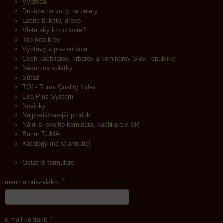
Výpredaj
Dotácie na kotly na pelety
Lacné brikety, drevo
Viete aký krb chcete?
Top foto krby
Výstavy a prezentácie
Cech kachliarov, krbárov a kominárov Slov. republiky
Nákup na splátky
Súťaž
TQI - Tuma Quality Index
Eco Plus System
Novinky
Najpredávanejší produkt
Nájdi si svojho kominára, kachliara v SR
Bazár TUMA
Katalógy (na stiahnutie)
Ostatné formuláre
*
meno a priezvisko:
*
e-mail kontakt: