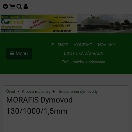
E - SHOP
KONTAKT
NOVINKY
Menu
EXOTICKÁ ZÁHRADA
FAQ - otázky a odpovede
Úvod
Krbové materiály
Hrubostenné dymovody
MORAFIS Dymovod
130/1000/1,5mm