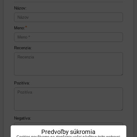
Názov:
*
Meno:
Recenzia:
Pozitíva:
Negatíva:
Predvoľby súkromia
Cookies používame na zlepšenie vašej návštevy tejto webovej