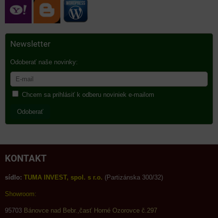
Newsletter
Odoberať naše novinky:
Chcem sa prihlásiť k odberu noviniek e-mailom
Odoberať
KONTAKT
sídlo:
TUMA INVEST, spol. s r.o.
(Partizánska 300/32)
Showroom:
95703
Bánovce nad Bebr.,časť Horné Ozorovce č.297