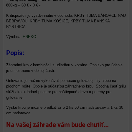
800kg = 69 €
•
0 €
•
KRBY TUMA BÁNOVCE NAD
BEBRAVOU, KRBY TUMA KOŠICE, KRBY TUMA BANSKÁ
BYSTRICA
Výrobca:
ENEKO
Popis:
Záhradný krb v kombinácii s udiarňou v komíne. Ohnisko pre údenie
je umiestnené v dolnej časti.
Grilovanie je možné vykonávať pomocou grilovacej ihly alebo na
plochom rošte. Oboje je súčasťou záhradného krbu. Spodná časť grilu
slúži ako ukladací priestor pre naštiepané drevo a potreby pre
grilovanie.
Výšku krbu je možné predĺžiť až o 2 ks 50 cm nadstavcov a 1 ks 30
cm nadstavca.
Na vašej záhrade vám bude chutiť...