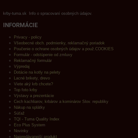
krby-tuma.sk Info o spracovaní osobných údajov.
INFORMÁCIE
Privacy - policy
Všeobecné obch. podmienky, reklamačný poriadok
Poučenie o ochrane osobných údajov a použ.COOKIES
Formulár - odstúpenie od zmluvy
Reklamačný formulár
Výpredaj
Dotácie na kotly na pelety
Lacné brikety, drevo
Viete aký krb chcete?
Top foto krby
Výstavy a prezentácie
Cech kachliarov, krbárov a kominárov Slov. republiky
Nákup na splátky
Súťaž
TQI - Tuma Quality Index
Eco Plus System
Novinky
Najpredávanejší produkt