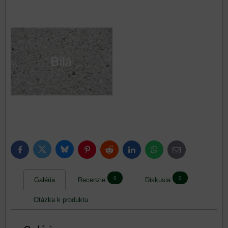
Bluesky
Twitter
Facebook
Pinterest
Reddit
LinkedIn
WhatsApp
E-
mail
0
0
Galéria
Recenzie
Diskusia
Otázka k produktu