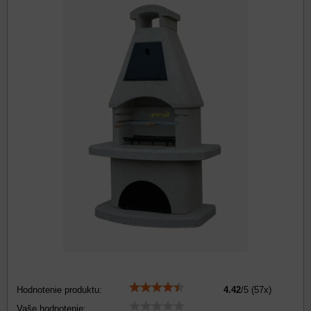
Hodnotenie produktu:
4.42
/
5
(
57
x)
Vaše hodnotenie: