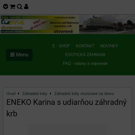
E - SHOP
KONTAKT
NOVINKY
Menu
EXOTICKÁ ZÁHRADA
FAQ - otázky a odpovede
Úvod
Záhradné krby
Záhradné krby murované na drevo
ENEKO Karina s udiarňou záhradný
krb