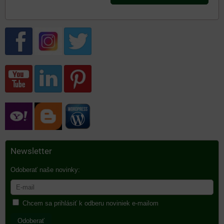
Newsletter
Odoberať naše novinky:
Chcem sa prihlásiť k odberu noviniek e-mailom
Odoberať