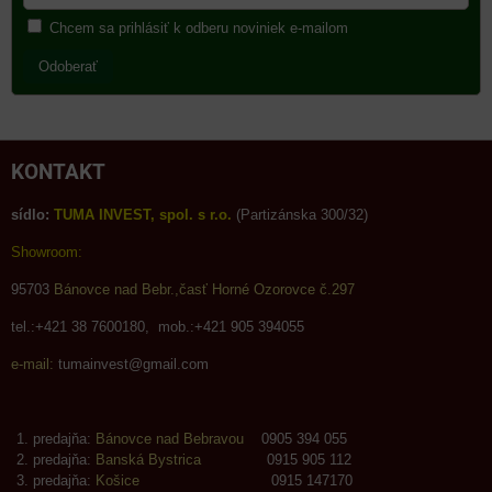
Chcem sa prihlásiť k odberu noviniek e-mailom
Odoberať
KONTAKT
sídlo:
TUMA INVEST, spol. s r.o.
(Partizánska 300/32)
Showroom:
95703
Bánovce nad Bebr.,časť Horné Ozorovce č.297
tel.:+421 38 7600180, mob.:+421 905 394055
e-mail:
tumainvest@gmail.com
predajňa:
Bánovce nad Bebravou
0905 394 055
predajňa:
Banská Bystrica
0915 905 112
predajňa:
Košice
0915 147170