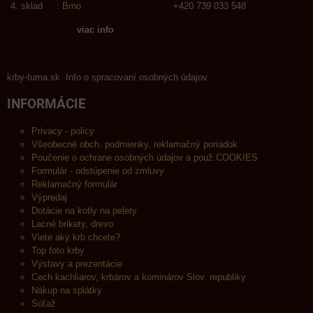
sklad :
Brno
+420 739 033 548
viac info
krby-tuma.sk Info o spracovaní osobných údajov.
INFORMÁCIE
Privacy - policy
Všeobecné obch. podmienky, reklamačný poriadok
Poučenie o ochrane osobných údajov a použ.COOKIES
Formulár - odstúpenie od zmluvy
Reklamačný formulár
Výpredaj
Dotácie na kotly na pelety
Lacné brikety, drevo
Viete aký krb chcete?
Top foto krby
Výstavy a prezentácie
Cech kachliarov, krbárov a kominárov Slov. republiky
Nákup na splátky
Súťaž