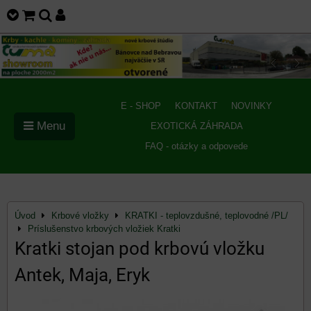
E - SHOP
KONTAKT
NOVINKY
Menu
EXOTICKÁ ZÁHRADA
FAQ - otázky a odpovede
Úvod
Krbové vložky
KRATKI - teplovzdušné, teplovodné /PL/
Príslušenstvo krbových vložiek Kratki
Kratki stojan pod krbovú vložku
Antek, Maja, Eryk