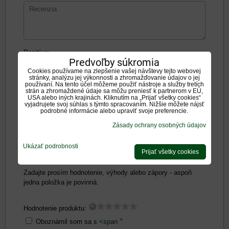
Pozitíva:
Predvoľby súkromia
Cookies používame na zlepšenie vašej návštevy tejto webovej
stránky, analýzu jej výkonnosti a zhromažďovanie údajov o jej
používaní. Na tento účel môžeme použiť nástroje a služby tretích
strán a zhromaždené údaje sa môžu preniesť k partnerom v EÚ,
USA alebo iných krajinách. Kliknutím na „Prijať všetky cookies“
vyjadrujete svoj súhlas s týmto spracovaním. Nižšie môžete nájsť
podrobné informácie alebo upraviť svoje preferencie.
Negatíva:
Zásady ochrany osobných údajov
Ukázať podrobnosti
Prijať všetky cookies
Zadajte prosím hodnotenie, výhody alebo zápory - aspoň
jedna položka je povinná.
Hodnotenie produktu:
*
Oboznámil som sa s
<span