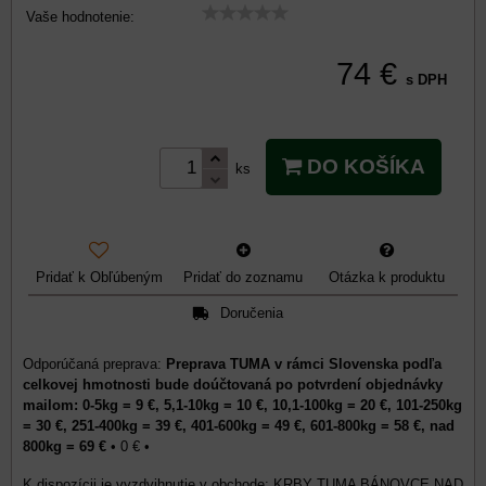
Vaše hodnotenie:
74 €
s DPH
DO KOŠÍKA
ks
Pridať k Obľúbeným
Pridať do zoznamu
Otázka k produktu
Doručenia
Preprava TUMA v rámci Slovenska podľa
celkovej hmotnosti bude doúčtovaná po potvrdení objednávky
mailom: 0-5kg = 9 €, 5,1-10kg = 10 €, 10,1-100kg = 20 €, 101-250kg
= 30 €, 251-400kg = 39 €, 401-600kg = 49 €, 601-800kg = 58 €, nad
800kg = 69 €
•
0 €
•
KRBY TUMA BÁNOVCE NAD