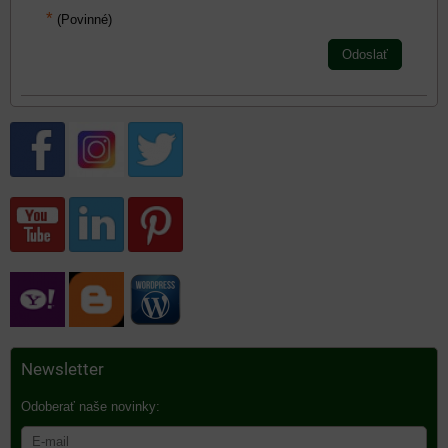
*
(Povinné)
Odoslať
Newsletter
Odoberať naše novinky: