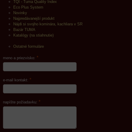
TQI - Tuma Quality Index
Eco Plus System
Novinky
Najpredávanejší produkt
Nájdi si svojho kominára, kachliara v SR
Bazár TUMA
Katalógy (na stiahnutie)
Ostatné formuláre
*
meno a priezvisko:
*
e-mail kontakt:
*
napíšte požiadavku: