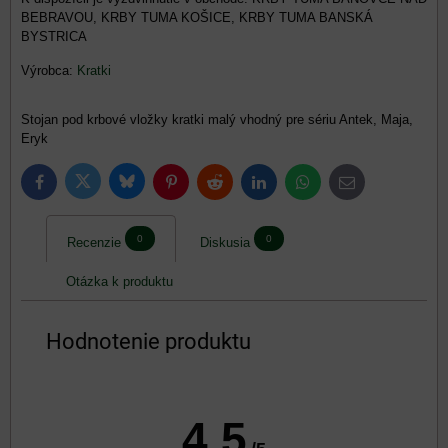
BEBRAVOU, KRBY TUMA KOŠICE, KRBY TUMA BANSKÁ
BYSTRICA
Výrobca:
Kratki
Stojan pod krbové vložky kratki malý vhodný pre sériu Antek, Maja,
Eryk
Bluesky
Twitter
Facebook
Pinterest
Reddit
LinkedIn
WhatsApp
E-
mail
0
0
Recenzie
Diskusia
Otázka k produktu
Hodnotenie produktu
4.5