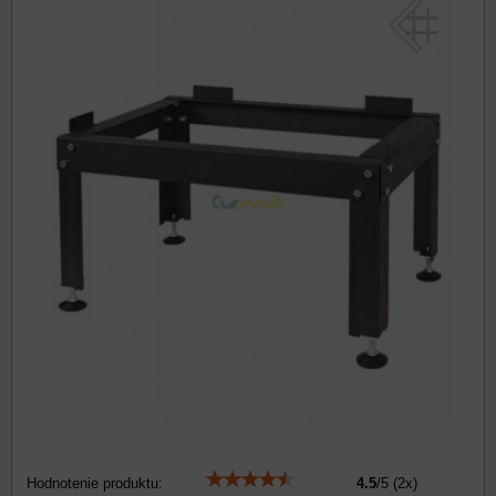
Hodnotenie produktu:
4.5
/
5
(
2
x)