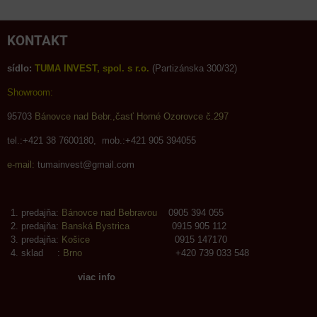
KONTAKT
sídlo:
TUMA INVEST, spol. s r.o.
(Partizánska 300/32)
Showroom:
95703
Bánovce nad Bebr.,časť Horné Ozorovce č.297
tel.:+421 38 7600180, mob.:+421 905 394055
e-mail:
tumainvest@gmail.com
predajňa:
Bánovce nad Bebravou
0905 394 055
predajňa:
Banská Bystrica
0915 905 112
predajňa:
Košice
0915 147170
sklad :
Brno
+420 739 033 548
viac info