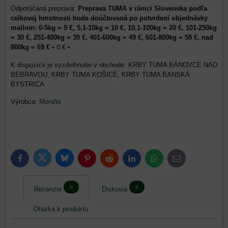
Preprava TUMA v rámci Slovenska podľa
celkovej hmotnosti bude doúčtovaná po potvrdení objednávky
mailom: 0-5kg = 9 €, 5,1-10kg = 10 €, 10,1-100kg = 20 €, 101-250kg
= 30 €, 251-400kg = 39 €, 401-600kg = 49 €, 601-800kg = 58 €, nad
800kg = 69 €
•
0 €
•
KRBY TUMA BÁNOVCE NAD
BEBRAVOU, KRBY TUMA KOŠICE, KRBY TUMA BANSKÁ
BYSTRICA
Výrobca:
Morafis
Bluesky
Twitter
Facebook
Pinterest
Reddit
LinkedIn
WhatsApp
E-
mail
0
0
Recenzie
Diskusia
Otázka k produktu