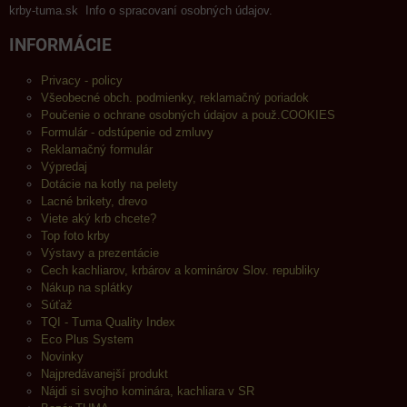
krby-tuma.sk Info o spracovaní osobných údajov.
INFORMÁCIE
Privacy - policy
Všeobecné obch. podmienky, reklamačný poriadok
Poučenie o ochrane osobných údajov a použ.COOKIES
Formulár - odstúpenie od zmluvy
Reklamačný formulár
Výpredaj
Dotácie na kotly na pelety
Lacné brikety, drevo
Viete aký krb chcete?
Top foto krby
Výstavy a prezentácie
Cech kachliarov, krbárov a kominárov Slov. republiky
Nákup na splátky
Súťaž
TQI - Tuma Quality Index
Eco Plus System
Novinky
Najpredávanejší produkt
Nájdi si svojho kominára, kachliara v SR