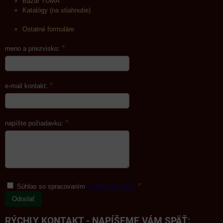
Bazár TUMA
Katalógy (na stiahnutie)
Ostatné formuláre
*
meno a priezvisko:
*
e-mail kontakt:
*
napíšte požiadavku:
*
Súhlas so spracovaním
osobných údajov
Odoslať
RÝCHLY KONTAKT - NAPÍŠEME VÁM SPÄŤ: