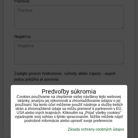
Pozitíva:
Negatíva:
Zadajte prosím hodnotenie, výhody alebo zápory - aspoň
jedna položka je povinná.
Predvoľby súkromia
Hodnotenie produktu:
Cookies používame na zlepšenie vašej návštevy tejto webovej
stránky, analýzu jej výkonnosti a zhromažďovanie údajov o jej
*
Oboznámil som sa s
<span
používaní. Na tento účel môžeme použiť nástroje a služby tretích
strán a zhromaždené údaje sa môžu preniesť k partnerom v EÚ,
*
USA alebo iných krajinách. Kliknutím na „Prijať všetky cookies“
(Povinné)
vyjadrujete svoj súhlas s týmto spracovaním. Nižšie môžete nájsť
podrobné informácie alebo upraviť svoje preferencie.
Odoslať
Zásady ochrany osobných údajov