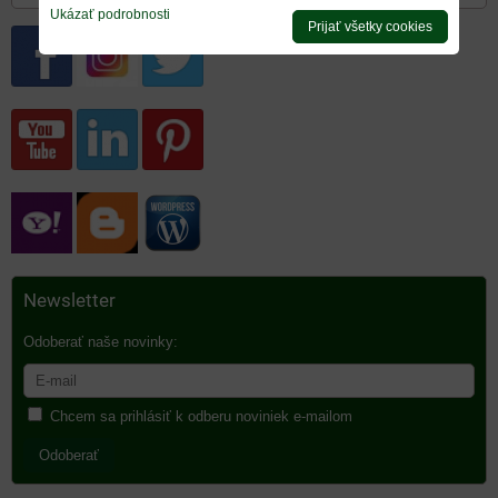
Ukázať podrobnosti
Prijať všetky cookies
Newsletter
Odoberať naše novinky:
Chcem sa prihlásiť k odberu noviniek e-mailom
Odoberať