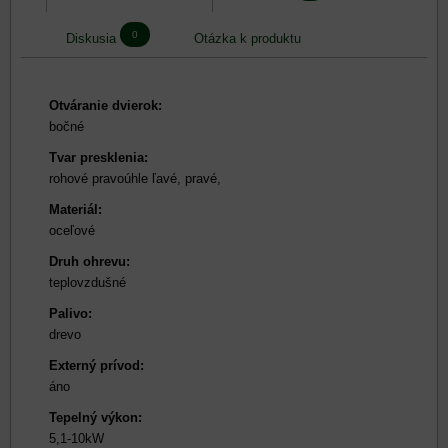
0
Diskusia
Otázka k produktu
Otváranie dvierok:
bočné
Tvar presklenia:
rohové pravoúhle ľavé, pravé,
Materiál:
oceľové
Druh ohrevu:
teplovzdušné
Palivo:
drevo
Externý prívod:
áno
Tepelný výkon:
5,1-10kW