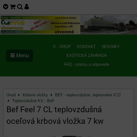
E - SHOP
KONTAKT
NOVINKY
Menu
EXOTICKÁ ZÁHRADA
FAQ - otázky a odpovede
Úvod
Krbové vložky
BEF - teplovzdušné, teplovodné /CZ/
Teplovzdušné KV - BeF
Bef Feel 7 CL teplovzdušná
oceľová krbová vložka 7 kw