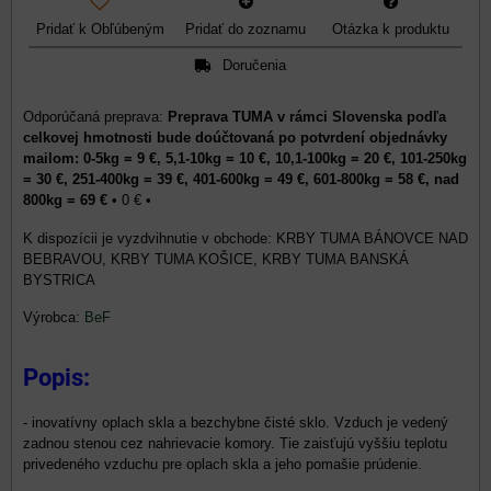
Pridať k Obľúbeným
Pridať do zoznamu
Otázka k produktu
Doručenia
Preprava TUMA v rámci Slovenska podľa
celkovej hmotnosti bude doúčtovaná po potvrdení objednávky
mailom: 0-5kg = 9 €, 5,1-10kg = 10 €, 10,1-100kg = 20 €, 101-250kg
= 30 €, 251-400kg = 39 €, 401-600kg = 49 €, 601-800kg = 58 €, nad
800kg = 69 €
•
0 €
•
KRBY TUMA BÁNOVCE NAD
BEBRAVOU, KRBY TUMA KOŠICE, KRBY TUMA BANSKÁ
BYSTRICA
Výrobca:
BeF
Popis:
- inovatívny oplach skla a bezchybne čisté sklo. Vzduch je vedený
zadnou stenou cez nahrievacie komory. Tie zaisťujú vyššiu teplotu
privedeného vzduchu pre oplach skla a jeho pomašie prúdenie.