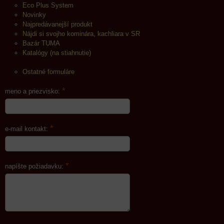
Eco Plus System
Novinky
Najpredávanejší produkt
Nájdi si svojho kominára, kachliara v SR
Bazár TUMA
Katalógy (na stiahnutie)
Ostatné formuláre
*
meno a priezvisko:
*
e-mail kontakt:
*
napíšte požiadavku: