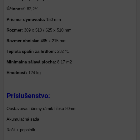
Účinnosť:
82,2%
Priemer dymovodu:
150 mm
Rozmer:
369 x 510 / 625 x 510 mm
Rozmer ohniska:
465 x 215 mm
Teplota spalín za hrdlom:
232 °C
Minimálna sálavá plocha:
8,17 m2
Hmotnosť:
124 kg
Príslušenstvo:
Obstavovací čierny rámik hĺbka 80mm
Akumulačná sada
Rošt + popolník