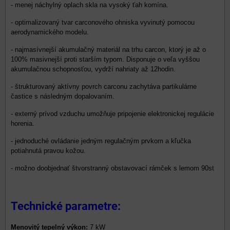
- menej náchylný oplach skla na vysoký ťah komína.
- optimalizovaný tvar carconového ohniska vyvinutý pomocou
aerodynamického modelu.
- najmasívnejší akumulačný materiál na trhu carcon, ktorý je až o
100% masivnejší proti starším typom. Disponuje o veľa vyššou
akumulačnou schopnosťou, vydrží nahriaty až 12hodin.
- štrukturovaný aktívny povrch carconu zachytáva partikulárne
častice s následným dopalovaním.
- externý prívod vzduchu umožňuje pripojenie elektronickej regulácie
horenia.
- jednoduché ovládanie jedným regulačným prvkom a kľučka
potiahnutá pravou kožou.
- možno doobjednať štvorstranný obstavovací rámček s lemom 90st
Technické parametre:
Menovitý tepelný výkon:
7 kW