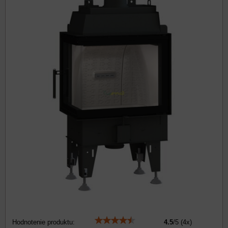
Hodnotenie produktu:
4.5
/
5
(
4
x)