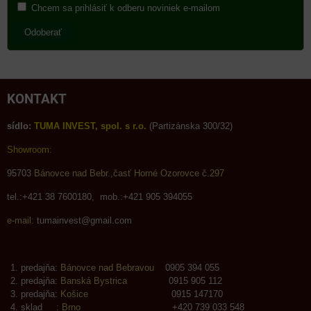
Chcem sa prihlásiť k odberu noviniek e-mailom
Odoberať
KONTAKT
sídlo:
TUMA INVEST, spol. s r.o.
(Partizánska 300/32)
Showroom:
95703
Bánovce nad Bebr.,časť Horné Ozorovce č.297
tel.:+421 38 7600180, mob.:+421 905 394055
e-mail:
tumainvest@gmail.com
predajňa:
Bánovce nad Bebravou
0905 394 055
predajňa:
Banská Bystrica
0915 905 112
predajňa:
Košice
0915 147170
sklad :
Brno
+420 739 033 548