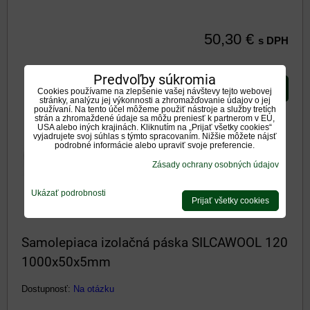
50,30 €
s DPH
Predvoľby súkromia
DO KOŠÍKA
ks
Cookies používame na zlepšenie vašej návštevy tejto webovej
stránky, analýzu jej výkonnosti a zhromažďovanie údajov o jej
používaní. Na tento účel môžeme použiť nástroje a služby tretích
strán a zhromaždené údaje sa môžu preniesť k partnerom v EÚ,
USA alebo iných krajinách. Kliknutím na „Prijať všetky cookies“
vyjadrujete svoj súhlas s týmto spracovaním. Nižšie môžete nájsť
podrobné informácie alebo upraviť svoje preferencie.
Zásady ochrany osobných údajov
Ukázať podrobnosti
Prijať všetky cookies
Samolepiaca izolačná páska SILCAWOOL 120
1000x50x5mm
Dostupnosť:
Na otázku