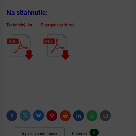
Na stiahnutie:
Technický list Energetický štítok
Bluesky
Twitter
Facebook
Pinterest
Reddit
LinkedIn
WhatsApp
E-
mail
0
Doplnkové informácie
Recenzie