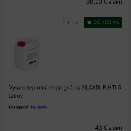
30,10 €
s DPH
DO KOŠÍKA
ks
Vysokoteplotná impregnácia SILCADUR HTI 5
Litrov
Dostupnosť:
Na otázku
43 €
s DPH