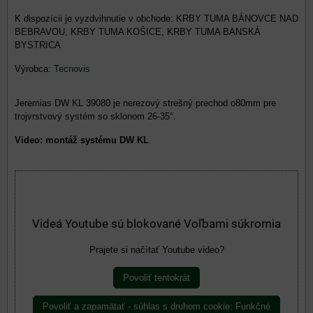
KRBY TUMA BÁNOVCE NAD
BEBRAVOU, KRBY TUMA KOŠICE, KRBY TUMA BANSKÁ
BYSTRICA
Výrobca:
Tecnovis
Jeremias DW KL 39080 je nerezový strešný prechod o80mm pre
trojvrstvový systém so sklonom 26-35°.
Video: montáž systému DW KL
Videá Youtube sú blokované Voľbami súkromia
Prajete si načítať Youtube video?
Povoliť tentokrát
Povoliť a zapamätať - súhlas s druhom cookie: Funkčné