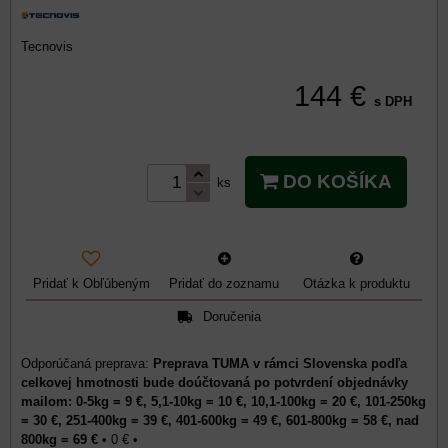
Tecnovis
144 €
s DPH
DO KOŠÍKA
ks
Pridať k Obľúbeným
Pridať do zoznamu
Otázka k produktu
Doručenia
Preprava TUMA v rámci Slovenska podľa
celkovej hmotnosti bude doúčtovaná po potvrdení objednávky
mailom: 0-5kg = 9 €, 5,1-10kg = 10 €, 10,1-100kg = 20 €, 101-250kg
= 30 €, 251-400kg = 39 €, 401-600kg = 49 €, 601-800kg = 58 €, nad
800kg = 69 €
•
0 €
•