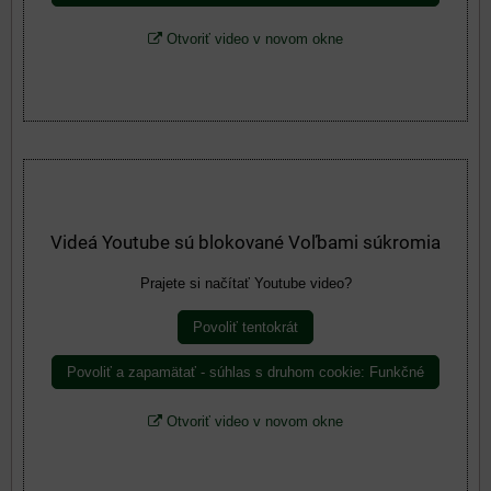
Otvoriť video v novom okne
Videá Youtube sú blokované Voľbami súkromia
Prajete si načítať Youtube video?
Povoliť tentokrát
Povoliť a zapamätať - súhlas s druhom cookie: Funkčné
Otvoriť video v novom okne