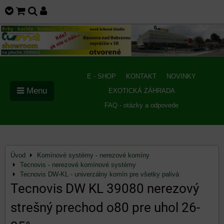
E - SHOP
KONTAKT
NOVINKY
Menu
EXOTICKÁ ZÁHRADA
FAQ - otázky a odpovede
Úvod
Komínové systémy - nerezové komíny
Tecnovis - nerezové komínové systémy
Tecnovis DW-KL - univerzálny komín pre všetky palivá
Tecnovis DW KL 39080 nerezový
strešný prechod o80 pre uhol 26-