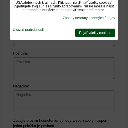
*
Meno:
USA alebo iných krajinách. Kliknutím na „Prijať všetky cookies“
vyjadrujete svoj súhlas s týmto spracovaním. Nižšie môžete nájsť
podrobné informácie alebo upraviť svoje preferencie.
Zásady ochrany osobných údajov
Recenzia:
Ukázať podrobnosti
Prijať všetky cookies
Pozitíva:
Negatíva:
Zadajte prosím hodnotenie, výhody alebo zápory - aspoň
jedna položka je povinná.