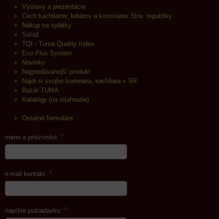
Výstavy a prezentácie
Cech kachliarov, krbárov a kominárov Slov. republiky
Nákup na splátky
Súťaž
TQI - Tuma Quality Index
Eco Plus System
Novinky
Najpredávanejší produkt
Nájdi si svojho kominára, kachliara v SR
Bazár TUMA
Katalógy (na stiahnutie)
Ostatné formuláre
*
meno a priezvisko:
*
e-mail kontakt:
*
napíšte požiadavku: