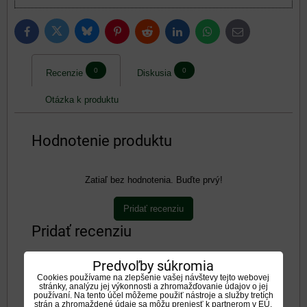
Bluesky
Twitter
Facebook
Pinterest
Reddit
LinkedIn
WhatsApp
E-
mail
0
0
Recenzie
Diskusia
Otázka k produktu
Hodnotenie produktu
Zatiaľ bez hodnotenia. Buďte prvý!
Pridať recenziu
Pridať recenziu
Predvoľby súkromia
Názov:
Cookies používame na zlepšenie vašej návštevy tejto webovej
stránky, analýzu jej výkonnosti a zhromažďovanie údajov o jej
používaní. Na tento účel môžeme použiť nástroje a služby tretích
strán a zhromaždené údaje sa môžu preniesť k partnerom v EÚ,