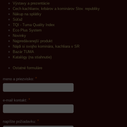
Výstavy a prezentácie
Cech kachliarov, krbárov a kominárov Slov. republiky
Nákup na splátky
Súťaž
TQI - Tuma Quality Index
Eco Plus System
Novinky
Najpredávanejší produkt
Nájdi si svojho kominára, kachliara v SR
Bazár TUMA
Katalógy (na stiahnutie)
Ostatné formuláre
*
meno a priezvisko:
*
e-mail kontakt:
*
napíšte požiadavku: