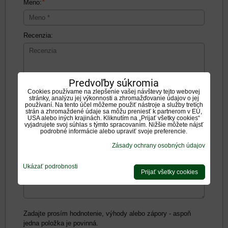
*
Meno:
Recenzia:
Predvoľby súkromia
Cookies používame na zlepšenie vašej návštevy tejto webovej
Pozitíva:
stránky, analýzu jej výkonnosti a zhromažďovanie údajov o jej
používaní. Na tento účel môžeme použiť nástroje a služby tretích
strán a zhromaždené údaje sa môžu preniesť k partnerom v EÚ,
USA alebo iných krajinách. Kliknutím na „Prijať všetky cookies“
vyjadrujete svoj súhlas s týmto spracovaním. Nižšie môžete nájsť
podrobné informácie alebo upraviť svoje preferencie.
Zásady ochrany osobných údajov
Negatíva:
Ukázať podrobnosti
Prijať všetky cookies
Zadajte prosím hodnotenie, výhody alebo zápory - aspoň
jedna položka je povinná.