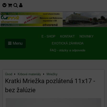
E - SHOP
KONTAKT
NOVINKY
Menu
EXOTICKÁ ZÁHRADA
FAQ - otázky a odpovede
Úvod
Krbové materiály
Mriežky
Kratki Mriežka pozlátená 11x17 -
bez žalúzie