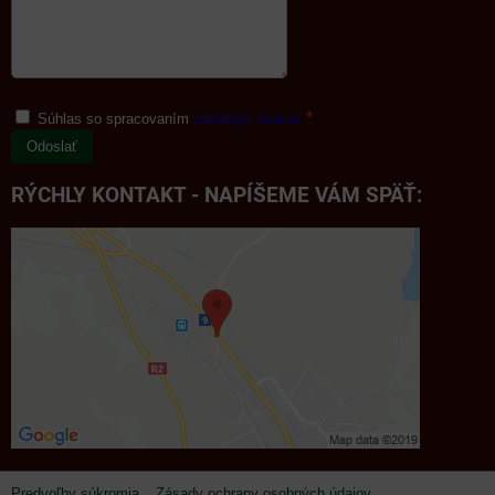
*
Súhlas so spracovaním
osobných údajov
Odoslať
RÝCHLY KONTAKT - NAPÍŠEME VÁM SPÄŤ:
Predvoľby súkromia
Zásady ochrany osobných údajov