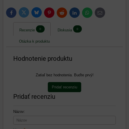
Bluesky
Twitter
Facebook
Pinterest
Reddit
LinkedIn
WhatsApp
E-
mail
0
0
Recenzie
Diskusia
Otázka k produktu
Hodnotenie produktu
Zatiaľ bez hodnotenia. Buďte prvý!
Pridať recenziu
Pridať recenziu
Názov: