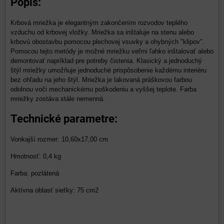
Popis:
Krbová mriežka je elegantným zakončením rozvodov teplého
vzduchu od krbovej vložky. Mriežka sa inštaluje na stenu alebo
krbovú obostavbu pomocou plechovej vsuvky a ohybných "klipov".
Pomocou tejto metódy je možné mriežku veľmi ľahko inštalovať alebo
demontovať napríklad pre potreby čistenia. Klasický a jednoduchý
štýl mriežky umožňuje jednoduché prispôsobenie každému interiéru
bez ohľadu na jeho štýl. Mriežka je lakovaná práškovou farbou
odolnou voči mechanickému poškodeniu a vyššej teplote. Farba
mriežky zostáva stále nemenná.
Technické parametre:
Vonkajší rozmer: 10,60x17,00 cm
Hmotnosť: 0,4 kg
Farba: pozlátená
Aktívna oblasť sieťky: 75 cm2