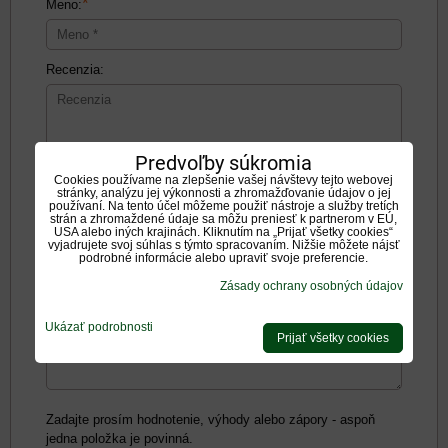
*
Meno:
Recenzia:
Predvoľby súkromia
Cookies používame na zlepšenie vašej návštevy tejto webovej
Pozitíva:
stránky, analýzu jej výkonnosti a zhromažďovanie údajov o jej
používaní. Na tento účel môžeme použiť nástroje a služby tretích
strán a zhromaždené údaje sa môžu preniesť k partnerom v EÚ,
USA alebo iných krajinách. Kliknutím na „Prijať všetky cookies“
vyjadrujete svoj súhlas s týmto spracovaním. Nižšie môžete nájsť
podrobné informácie alebo upraviť svoje preferencie.
Zásady ochrany osobných údajov
Negatíva:
Ukázať podrobnosti
Prijať všetky cookies
Zadajte prosím hodnotenie, výhody alebo zápory - aspoň
jedna položka je povinná.