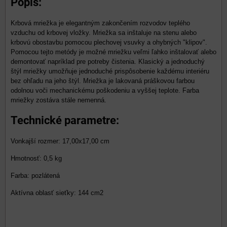
Popis:
Krbová mriežka je elegantným zakončením rozvodov teplého
vzduchu od krbovej vložky. Mriežka sa inštaluje na stenu alebo
krbovú obostavbu pomocou plechovej vsuvky a ohybných "klipov".
Pomocou tejto metódy je možné mriežku veľmi ľahko inštalovať alebo
demontovať napríklad pre potreby čistenia. Klasický a jednoduchý
štýl mriežky umožňuje jednoduché prispôsobenie každému interiéru
bez ohľadu na jeho štýl. Mriežka je lakovaná práškovou farbou
odolnou voči mechanickému poškodeniu a vyššej teplote. Farba
mriežky zostáva stále nemenná.
Technické parametre:
Vonkajší rozmer: 17,00x17,00 cm
Hmotnosť: 0,5 kg
Farba: pozlátená
Aktívna oblasť sieťky: 144 cm2