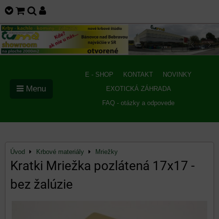
E - SHOP
KONTAKT
NOVINKY
Menu
EXOTICKÁ ZÁHRADA
FAQ - otázky a odpovede
Úvod
Krbové materiály
Mriežky
Kratki Mriežka pozlátená 17x17 -
bez žalúzie