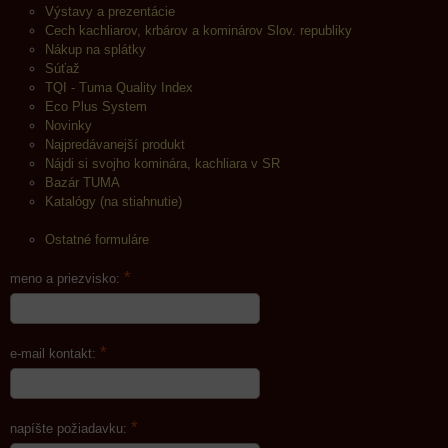
Výstavy a prezentácie
Cech kachliarov, krbárov a kominárov Slov. republiky
Nákup na splátky
Súťaž
TQI - Tuma Quality Index
Eco Plus System
Novinky
Najpredávanejší produkt
Nájdi si svojho kominára, kachliara v SR
Bazár TUMA
Katalógy (na stiahnutie)
Ostatné formuláre
*
meno a priezvisko:
*
e-mail kontakt:
*
napíšte požiadavku: