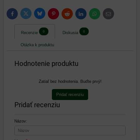
Bluesky
Twitter
Facebook
Pinterest
Reddit
LinkedIn
WhatsApp
E-
mail
0
0
Recenzie
Diskusia
Otázka k produktu
Hodnotenie produktu
Zatiaľ bez hodnotenia. Buďte prvý!
Pridať recenziu
Pridať recenziu
Názov: