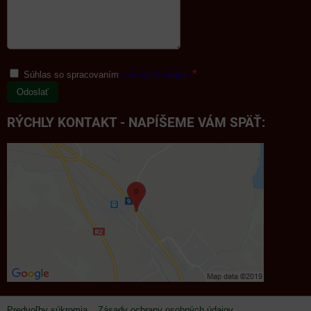
*
Súhlas so spracovaním
osobných údajov
Odoslať
RÝCHLY KONTAKT - NAPÍŠEME VÁM SPÄŤ:
Predvoľby súkromia
Zásady ochrany osobných údajov