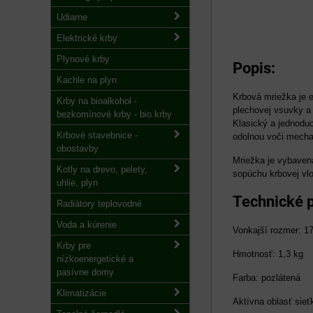
Udiarne
Elektrické krby
Plynové krby
Popis:
Kachle na plyn
Krbová mriežka je 
Krby na bioalkohol -
plechovej vsuvky a 
bezkomínové krby - bio krby
Klasický a jednoduc
Krbové stavebnice -
odolnou voči mecha
obostavby
Mriežka je vybaven
Kotly na drevo, pelety,
sopúchu krbovej vl
uhlie, plyn
Technické 
Radiátory teplovodné
Voda a kúrenie
Vonkajší rozmer: 1
Krby pre
Hmotnosť: 1,3 kg
nízkoenergetické a
pasívne domy
Farba: pozlátená
Klimatizácie
Aktívna oblasť sie