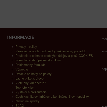
INFORMÁCIE
men
Privacy - policy
Všeobecné obch. podmienky, reklamačný poriadok
e-m
Poučenie o ochrane osobných údajov a použ.COOKIES
Formulár - odstúpenie od zmluvy
Reklamačný formulár
nap
Výpredaj
Dotácie na kotly na pelety
Lacné brikety, drevo
Viete aký krb chcete?
Top foto krby
Výstavy a prezentácie
Cech kachliarov, krbárov a kominárov Slov. republiky
Nákup na splátky
Súťaž