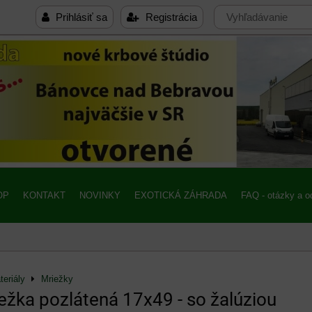
Prihlásiť sa
Registrácia
OP
KONTAKT
NOVINKY
EXOTICKÁ ZÁHRADA
FAQ - otázky a 
eriály
Mriežky
iežka pozlátená 17x49 - so žalúziou