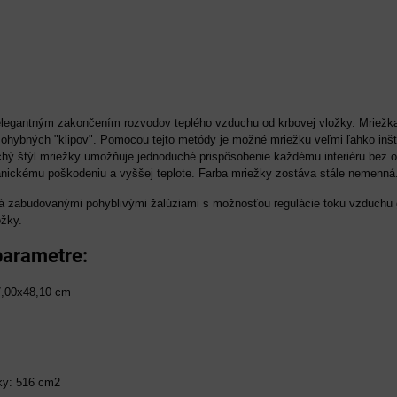
elegantným zakončením rozvodov teplého vzduchu od krbovej vložky. Mriežka
ohybných "klipov". Pomocou tejto metódy je možné mriežku veľmi ľahko inšta
hý štýl mriežky umožňuje jednoduché prispôsobenie každému interiéru bez oh
nickému poškodeniu a vyššej teplote. Farba mriežky zostáva stále nemenná
á zabudovanými pohyblivými žalúziami s možnosťou regulácie toku vzduchu 
ožky.
parametre:
7,00x48,10 cm
ťky: 516 cm2