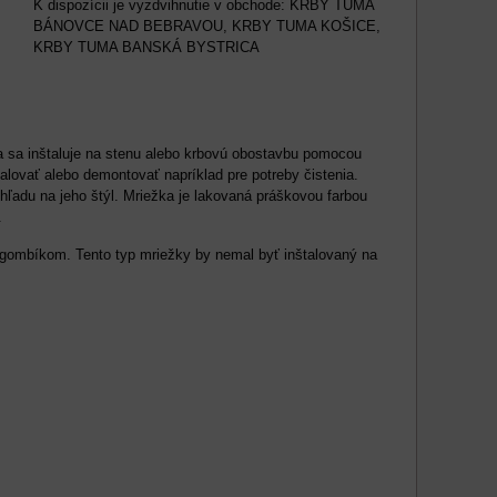
KRBY TUMA
BÁNOVCE NAD BEBRAVOU, KRBY TUMA KOŠICE,
KRBY TUMA BANSKÁ BYSTRICA
 sa inštaluje na stenu alebo krbovú obostavbu pomocou
lovať alebo demontovať napríklad pre potreby čistenia.
ľadu na jeho štýl. Mriežka je lakovaná práškovou farbou
.
gombíkom. Tento typ mriežky by nemal byť inštalovaný na