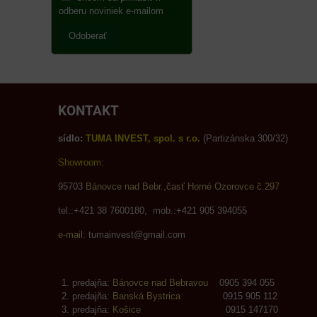
odberu noviniek e-mailom
Odoberať
KONTAKT
sídlo:
TUMA INVEST, spol. s r.o.
(Partizánska 300/32)
Showroom:
95703
Bánovce nad Bebr.,časť Horné Ozorovce č.297
tel.:+421 38 7600180, mob.:+421 905 394055
e-mail:
tumainvest@gmail.com
predajňa:
Bánovce nad Bebravou
0905 394 055
predajňa:
Banská Bystrica
0915 905 112
predajňa:
Košice
0915 147170