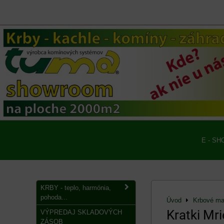
E - SH
KRBY - teplo, harmónia,
pohoda...
Úvod
Krbové mat
Kratki Mr
VÝPREDAJ SKLADOVÝCH
ZÁSOB