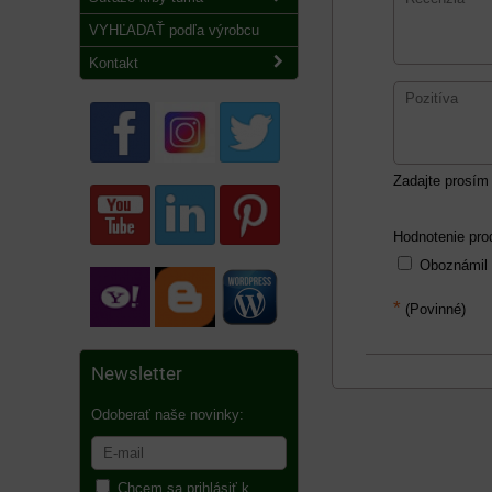
VYHĽADAŤ podľa výrobcu
Kontakt
Zadajte prosím 
Hodnotenie pro
Oboznámil
*
(Povinné)
Newsletter
Odoberať naše novinky:
Chcem sa prihlásiť k