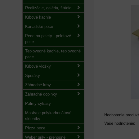
Realizácie, galéria, štúdio
Krbové kachle
Kanadské pece
Pece na pelety - peletové
pece
Teplovodné kachle, teplovodné
pece
Krbové vložky
Sporáky
Záhradné krby
Záhradné doplnky
Palmy-cykasy
Masívne polykarbonátové
Hodnotenie produkt
skleníky
Vaše hodnotenie:
Pizza pece
Weber grily - prenosné