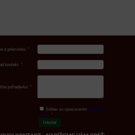
*
o a priezvisko:
*
ail kontakt:
*
íšte požiadavku:
Súhlas so spracovaním
osobných
*
údajov
Odoslať