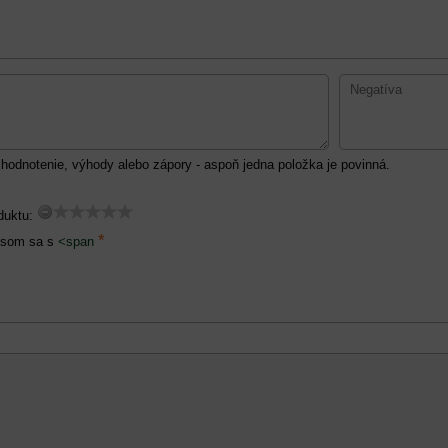
hodnotenie, výhody alebo zápory - aspoň jedna položka je povinná.
duktu:
*
 som sa s
<span