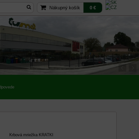
Nákupný košík
0 €
odpovede
Krbová mriežka KRATKI