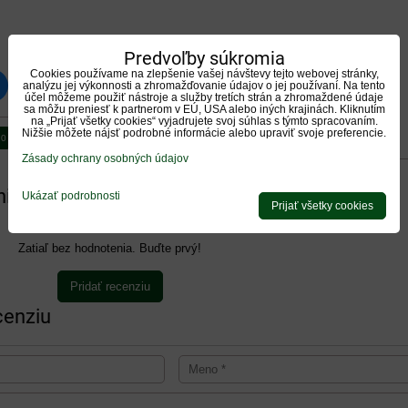
Predvoľby súkromia
Cookies používame na zlepšenie vašej návštevy tejto webovej stránky,
analýzu jej výkonnosti a zhromažďovanie údajov o jej používaní. Na tento
luesky
Pinterest
Reddit
LinkedIn
WhatsApp
E-
účel môžeme použiť nástroje a služby tretích strán a zhromaždené údaje
mail
sa môžu preniesť k partnerom v EÚ, USA alebo iných krajinách. Kliknutím
na „Prijať všetky cookies“ vyjadrujete svoj súhlas s týmto spracovaním.
Nižšie môžete nájsť podrobné informácie alebo upraviť svoje preferencie.
0
0
Diskusia
Otázka k produktu
Zásady ochrany osobných údajov
ie produktu
Ukázať podrobnosti
Prijať všetky cookies
Zatiaľ bez hodnotenia. Buďte prvý!
Pridať recenziu
cenziu