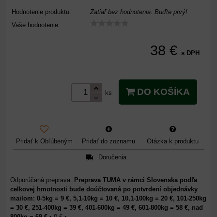
Hodnotenie produktu:
Zatiaľ bez hodnotenia. Buďte prvý!
Vaše hodnotenie:
38 €
s DPH
DO KOŠÍKA
ks
Pridať k Obľúbeným
Pridať do zoznamu
Otázka k produktu
Doručenia
Preprava TUMA v rámci Slovenska podľa
celkovej hmotnosti bude doúčtovaná po potvrdení objednávky
mailom: 0-5kg = 9 €, 5,1-10kg = 10 €, 10,1-100kg = 20 €, 101-250kg
= 30 €, 251-400kg = 39 €, 401-600kg = 49 €, 601-800kg = 58 €, nad
800kg = 69 €
•
0 €
•