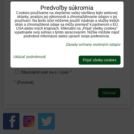
Predvoľby súkromia
Negatíva:
Cookies používame na zlepšenie vašej návštevy tejto webovej
stránky, analýzu jej výkonnosti a zhromažďovanie údajov o jej
používaní. Na tento účel môžeme použiť nástroje a služby tretích
strán a zhromaždené údaje sa môžu preniesť k partnerom v EÚ,
USA alebo iných krajinách. Kliknutím na „Prijať všetky cookies“
vyjadrujete svoj súhlas s týmto spracovaním. Nižšie môžete nájsť
podrobné informácie alebo upraviť svoje preferencie.
Zadajte prosím hodnotenie, výhody alebo zápory - aspoň
Zásady ochrany osobných údajov
jedna položka je povinná.
Ukázať podrobnosti
Prijať všetky cookies
Hodnotenie produktu:
*
Oboznámil som sa s
<span
*
(Povinné)
Odoslať