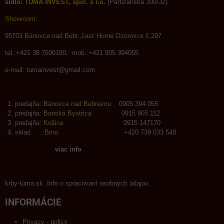
sídlo:
TUMA INVEST, spol. s r.o.
(Partizánska 300/32)
Showroom:
95703
Bánovce nad Bebr.,časť Horné Ozorovce č.297
tel.:+421 38 7600180, mob.:+421 905 394055
e-mail:
tumainvest@gmail.com
predajňa:
Bánovce nad Bebravou
0905 394 055
predajňa:
Banská Bystrica
0915 905 112
predajňa:
Košice
0915 147170
sklad :
Brno
+420 739 033 548
viac info
krby-tuma.sk Info o spracovaní osobných údajov.
INFORMÁCIE
Privacy - policy