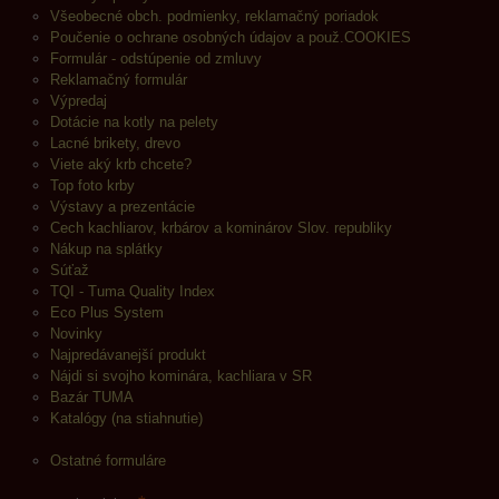
Všeobecné obch. podmienky, reklamačný poriadok
Poučenie o ochrane osobných údajov a použ.COOKIES
Formulár - odstúpenie od zmluvy
Reklamačný formulár
Výpredaj
Dotácie na kotly na pelety
Lacné brikety, drevo
Viete aký krb chcete?
Top foto krby
Výstavy a prezentácie
Cech kachliarov, krbárov a kominárov Slov. republiky
Nákup na splátky
Súťaž
TQI - Tuma Quality Index
Eco Plus System
Novinky
Najpredávanejší produkt
Nájdi si svojho kominára, kachliara v SR
Bazár TUMA
Katalógy (na stiahnutie)
Ostatné formuláre