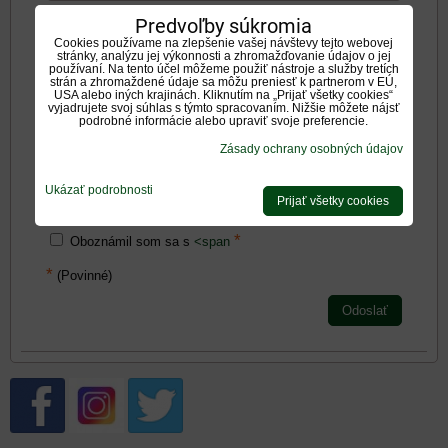
Predvoľby súkromia
Negatíva:
Cookies používame na zlepšenie vašej návštevy tejto webovej
stránky, analýzu jej výkonnosti a zhromažďovanie údajov o jej
používaní. Na tento účel môžeme použiť nástroje a služby tretích
strán a zhromaždené údaje sa môžu preniesť k partnerom v EÚ,
USA alebo iných krajinách. Kliknutím na „Prijať všetky cookies“
vyjadrujete svoj súhlas s týmto spracovaním. Nižšie môžete nájsť
podrobné informácie alebo upraviť svoje preferencie.
Zadajte prosím hodnotenie, výhody alebo zápory - aspoň
Zásady ochrany osobných údajov
jedna položka je povinná.
Ukázať podrobnosti
Prijať všetky cookies
Hodnotenie produktu:
*
Oboznámil som sa s
<span
*
(Povinné)
Odoslať