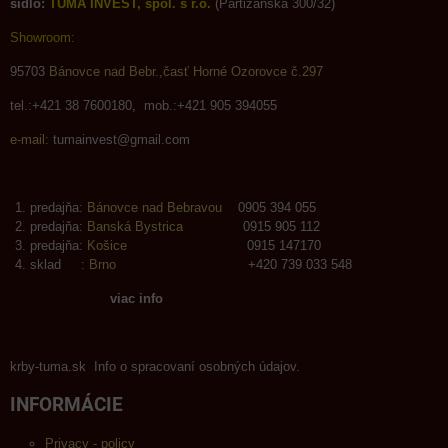
sídlo:
TUMA INVEST, spol. s r.o.
(Partizánska 300/32)
Showroom:
95703
Bánovce nad Bebr.,časť Horné Ozorovce č.297
tel.:+421 38 7600180, mob.:+421 905 394055
e-mail:
tumainvest@gmail.com
predajňa:
Bánovce nad Bebravou
0905 394 055
predajňa:
Banská Bystrica
0915 905 112
predajňa:
Košice
0915 147170
sklad :
Brno
+420 739 033 548
viac info
krby-tuma.sk Info o spracovaní osobných údajov.
INFORMÁCIE
Privacy - policy