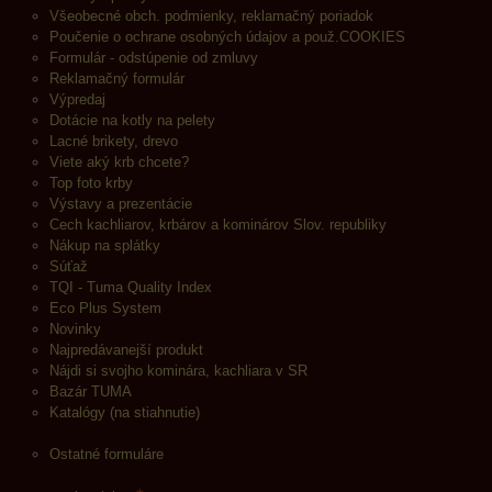
Všeobecné obch. podmienky, reklamačný poriadok
Poučenie o ochrane osobných údajov a použ.COOKIES
Formulár - odstúpenie od zmluvy
Reklamačný formulár
Výpredaj
Dotácie na kotly na pelety
Lacné brikety, drevo
Viete aký krb chcete?
Top foto krby
Výstavy a prezentácie
Cech kachliarov, krbárov a kominárov Slov. republiky
Nákup na splátky
Súťaž
TQI - Tuma Quality Index
Eco Plus System
Novinky
Najpredávanejší produkt
Nájdi si svojho kominára, kachliara v SR
Bazár TUMA
Katalógy (na stiahnutie)
Ostatné formuláre