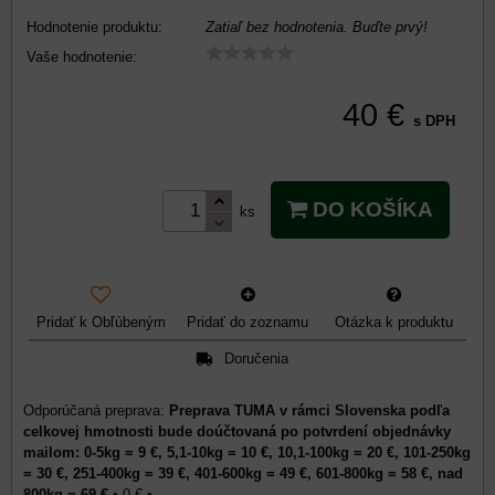
Hodnotenie produktu:
Zatiaľ bez hodnotenia. Buďte prvý!
Vaše hodnotenie:
40 €
s DPH
DO KOŠÍKA
ks
Pridať k Obľúbeným
Pridať do zoznamu
Otázka k produktu
Doručenia
Preprava TUMA v rámci Slovenska podľa
celkovej hmotnosti bude doúčtovaná po potvrdení objednávky
mailom: 0-5kg = 9 €, 5,1-10kg = 10 €, 10,1-100kg = 20 €, 101-250kg
= 30 €, 251-400kg = 39 €, 401-600kg = 49 €, 601-800kg = 58 €, nad
800kg = 69 €
•
0 €
•